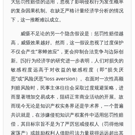
大惩罚性赔偿的适用，忽视了影响侵权行为发生概率
的复杂因果机制。在缺乏严格计量经济学分析的情况
下，这一推断难以成立。
威慑不足论的另一个隐含假设是：惩罚性赔偿越
高，威慑效果越好。然而，这一假设忽视了过度保护
不仅会产生“寒蝉效应”，更会抑制合法竞争与边际创
新。[5]行为经济学的研究进一步表明，人们对损失的
敏感程度远高于对收益的敏感程度（即“损失厌
恶”或“风险厌恶”loss aversion）。在面对一次性高额
判赔风险时，民事主体往往会采取过度规避策略，进
而显著增加交易成本，阻碍正常商业活动的开展。故
而现今无论是知识产权实务界还是学术界，一个普遍
共识就是，在涉嫌侵犯知识产权案件中适用惩罚性赔
偿，其目标宗旨不是为了严厉惩戒侵权人（罚得他倾
家荡产）或鼓励权利人借助司法力量获得远远超出其