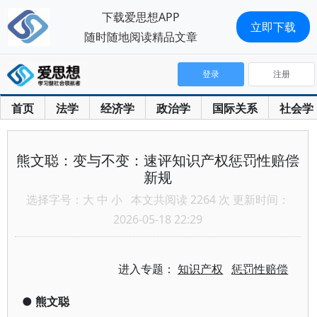
下载爱思想APP
立即下载
随时随地阅读精品文章
登录
注册
首页
法学
经济学
政治学
国际关系
社会学
熊文聪：变与不变：速评知识产权惩罚性赔偿
新规
选择字号：
大
中
小
本文共阅读 2264 次 更新时间：
2026-05-18 22:29
进入专题：
知识产权
惩罚性赔偿
●
熊文聪