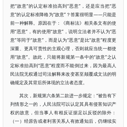
把“故意”的认定标准抬高到“恶意”，还是应当把“恶
意”的认定标准降格为“故意”？答案很明显——只能是
前一种解释。原因在于：《商标法》相关条文有的使
用“恶意”，有的使用“故意”，说明立法者并不认为“恶
意”等同于“故意”，而是认为“恶意”是比“故意”程度更
深重、更具可责性的主观心理，否则就应当统一都使
用“故意”。故此，只能将新规第一条中的“故意”之认
定标准抬高到“恶意”程度而不能倒过来，因为最高人
民法院无权通过司法解释来改变甚至颠覆成文法的明
确规定及其背后所体现的立法者态度。
其次，新规第六条第二款进一步规定：“被告有下
列情形之一的，人民法院可以认定其具有侵害知识产
权的故意，但当事人有相反证据足以反驳的除外：
（一）经原告或者利害关系人有效通知后，仍继续实