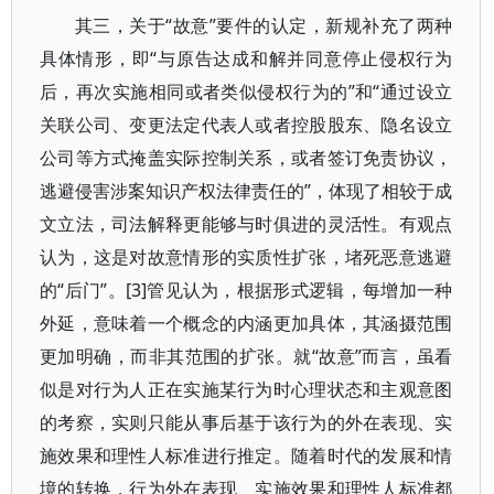
其三，关于“故意”要件的认定，新规补充了两种
具体情形，即“与原告达成和解并同意停止侵权行为
后，再次实施相同或者类似侵权行为的”和“通过设立
关联公司、变更法定代表人或者控股股东、隐名设立
公司等方式掩盖实际控制关系，或者签订免责协议，
逃避侵害涉案知识产权法律责任的”，体现了相较于成
文立法，司法解释更能够与时俱进的灵活性。有观点
认为，这是对故意情形的实质性扩张，堵死恶意逃避
的“后门”。[3]管见认为，根据形式逻辑，每增加一种
外延，意味着一个概念的内涵更加具体，其涵摄范围
更加明确，而非其范围的扩张。就“故意”而言，虽看
似是对行为人正在实施某行为时心理状态和主观意图
的考察，实则只能从事后基于该行为的外在表现、实
施效果和理性人标准进行推定。随着时代的发展和情
境的转换，行为外在表现、实施效果和理性人标准都