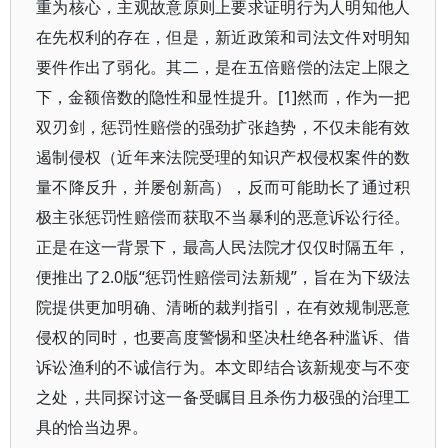
重为核心，主观故意原则上要求证明行为人明知他人
在先权利的存在，但是，新近政策和司法文件对明知
要件作出了弱化。其二，是在五倍赔偿的法定上限之
下，金额倍数的隐性和显性提升。[1]然而，作为一把
双刃剑，惩罚性赔偿的强劲扩张趋势，不仅未能有效
遏制侵权（近年来法院受理的知识产权侵权案件的数
量不降反升，并屡创新高），反而可能助长了通过积
极主张惩罚性赔偿而获取不当暴利的恶意诉讼行径。
正是在这一背景下，最高人民法院才仅仅时隔五年，
便推出了2.0版“惩罚性赔偿司法新规”，旨在为下级法
院提供更加明确、清晰的裁判指引，在有效规制恶意
侵权的同时，也要高度警惕和坚决杜绝各种滥诉、借
诉讼渔利的不诚信行为。本文即结合该新规变与不变
之处，共同探讨这一备受瞩目且杀伤力极强的治理工
具的恰当边界。