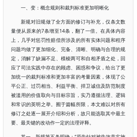
一、变：概念规则和裁判标准更加明晰化
新规对旧规做了全方面的修订与补充，仅条文数
量便从原来的7条增至14条，翻了一倍。在具体内容
上，几乎对惩罚性赔偿所涉及的所有实体问题和程序
问题均做了更加细化、完备、清晰、明确与合理的规
定，消解了缺漏不足、模棱两可和自相矛盾之处，回
应了司法实践中存在的顾虑、困惑和争议，给出了更
加统一的裁判标准和更加丰富的考量因素，体现了公
平公正、过罚相当、利益平衡、捍卫诚信及防范制度
被滥用的价值取向与目标宗旨，实乃遵循法理、逻辑
和常识的英明之举。囿于篇幅所限，本文难以对所有
修订之处逐一展开介绍和分析，故只能选取其中最主
要、最关键的改动作一定的法理评释。
其一，新规第五条明确：“原告针对被告故意实施