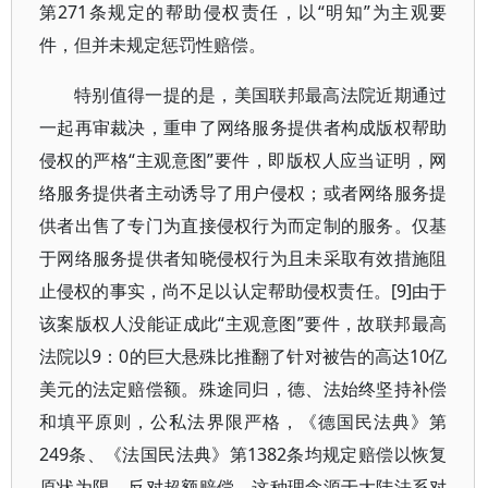
第271条规定的帮助侵权责任，以“明知”为主观要
件，但并未规定惩罚性赔偿。
特别值得一提的是，美国联邦最高法院近期通过
一起再审裁决，重申了网络服务提供者构成版权帮助
侵权的严格“主观意图”要件，即版权人应当证明，网
络服务提供者主动诱导了用户侵权；或者网络服务提
供者出售了专门为直接侵权行为而定制的服务。仅基
于网络服务提供者知晓侵权行为且未采取有效措施阻
止侵权的事实，尚不足以认定帮助侵权责任。[9]由于
该案版权人没能证成此“主观意图”要件，故联邦最高
法院以9：0的巨大悬殊比推翻了针对被告的高达10亿
美元的法定赔偿额。殊途同归，德、法始终坚持补偿
和填平原则，公私法界限严格，《德国民法典》第
249条、《法国民法典》第1382条均规定赔偿以恢复
原状为限，反对超额赔偿。这种理念源于大陆法系对