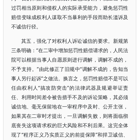
过罚相当原则和侵权人的实际承受能力，避免惩罚性
赔偿变味成权利人谋取不当暴利的手段而助长滥诉及
不诚信行径。
其五，强化了对权利人诉讼诚信的要求。新规第
三条明确：“在二审中增加惩罚性赔偿请求的，人民法
院可以根据当事人自愿原则进行调解，调解不成的，
不予支持。”由此修正了旧规中“调解不成的，告知当
事人另行起诉”之做法。换言之，惩罚性赔偿不是可以
任由权利人“搞攻防突击”的法律武器及规避举证责
任、利用时间差令被告措手不及的诉讼策略，其必须
诚信地、毫无保留地在一审程序中及时、公开主张，
如果其在二审时才提出，一旦调解失败，则将面临彻
底丧失这项请求权的巨大风险和不利后果。这完全体
现了“程序正义乃实质正义的前提保障”和捍卫诚信、