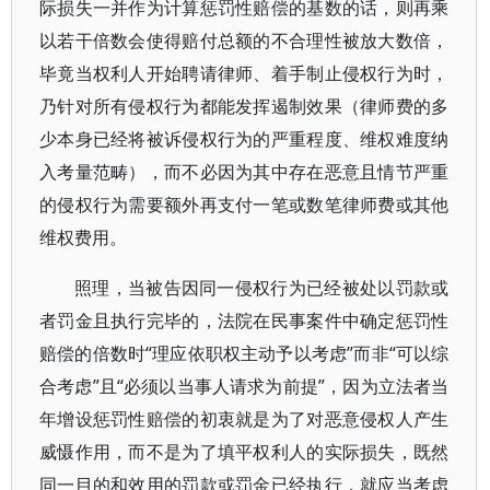
际损失一并作为计算惩罚性赔偿的基数的话，则再乘
以若干倍数会使得赔付总额的不合理性被放大数倍，
毕竟当权利人开始聘请律师、着手制止侵权行为时，
乃针对所有侵权行为都能发挥遏制效果（律师费的多
少本身已经将被诉侵权行为的严重程度、维权难度纳
入考量范畴），而不必因为其中存在恶意且情节严重
的侵权行为需要额外再支付一笔或数笔律师费或其他
维权费用。
照理，当被告因同一侵权行为已经被处以罚款或
者罚金且执行完毕的，法院在民事案件中确定惩罚性
赔偿的倍数时“理应依职权主动予以考虑”而非“可以综
合考虑”且“必须以当事人请求为前提”，因为立法者当
年增设惩罚性赔偿的初衷就是为了对恶意侵权人产生
威慑作用，而不是为了填平权利人的实际损失，既然
同一目的和效用的罚款或罚金已经执行，就应当考虑