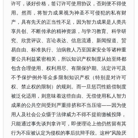
许可，谈好价格，签订许可使用协议，否则便不得使
用。然而，将智力成果视为神圣不可侵犯的私有财
产，具有先天的正当性不足，因为智力成果是人类共
享共创、不断传承的精神资源，与学习教育、科学研
究、欣赏评议、言论表达、信息流通、新闻报道、贸
易自由、标准执行、治病救人乃至国家安全等诸种重
要公共利益紧密相关，所以知识产权制度从始至终都
包含合理使用、权利用尽、有限保护期、法定许可及
不予保护例外等众多限制知识产权（特别是对许可
权、禁止权的限制）的规则。而一旦惩罚性赔偿制度
被泛化适用，则意味着这些自由、无偿使用私人智力
成果的公共空间受到严重排挤和不当压缩——因为使
用人及社会公众慑于法律威力不得不提前缴械投降，
只能通过事先谈判拿许可，即便理论上他仍然留有其
行为不应被认定为侵权的事后抗辩手段。这种“风险厌