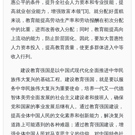
惠公平的条件，提升全社会人力资本和专业技能，提
高就业创业能力，增强致富本领”[3]。就分配好蛋糕
来说，教育能提高劳动生产率和劳动报酬在初次分配
中的比重，进而改善收入分配；同时，教育能提高向
上流动的能力，防止阶层固化。因此，要加大普惠性
人力资本投入，提高教育质量，使更多群体进入中等
收入行列。
建设教育强国是以中国式现代化全面推进中华民
族伟大复兴的基础工程。建设教育强国，就是要以服
务中华民族伟大复兴为重要使命，培养一代又一代德
智体美劳全面发展的社会主义建设者和接班人，确保
党和国家的事业发展后继有人。通过教育强国建设，
提高全体中国人民的文化素养和创新能力，解决复兴
道路上可能遇到的各种难题；通过教育强国建设，增
强全体中国人民对马克思主义的信仰、对中国特色社