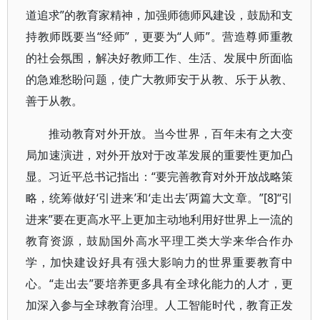
道追求”的教育家精神，加强师德师风建设，鼓励和支
持教师既要当“经师”，更要为“人师”。营造尊师重教
的社会氛围，解决好教师工作、生活、发展中所面临
的急难愁盼问题，使广大教师安于从教、乐于从教、
善于从教。
推动教育对外开放。当今世界，百年未有之大变
局加速演进，对外开放对于改革发展的重要性更加凸
显。习近平总书记指出：“要完善教育对外开放战略策
略，统筹做好‘引进来’和‘走出去’两篇大文章。”[8]“引
进来”要在更高水平上更加主动地利用好世界上一流的
教育资源，鼓励国外高水平理工类大学来华合作办
学，加快建设好具有强大影响力的世界重要教育中
心。“走出去”要培养更多具有全球化能力的人才，更
加深入参与全球教育治理。人工智能时代，教育正发