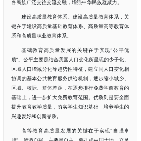
各民族广泛交往交流交融，增强中华民族凝聚力。
建设高质量教育体系。建设高质量教育体系，关
键在于建设高质量基础教育体系、高质量高等教育体
系和高质量职业教育体系。
基础教育高质量发展的关键在于实现“公平优
质”。公平主要是结合我国人口变化所呈现的少子化、
区域人口增减分化等趋势性特征，建立同人口变化相
协调的基本公共教育服务供给机制，逐步缩小城乡、
区域、校际、群体差距，在逐步推行免费学前教育的
基础上，进一步扩大免费教育范围。优质则是要全面
提升教育教学质量，夯实学生知识基础，培养学生的
兴趣爱好和创新品质。
高等教育高质量发展的关键在于实现“自强卓
越”。所谓自强，主要是自主，要扎根中国大地，立足