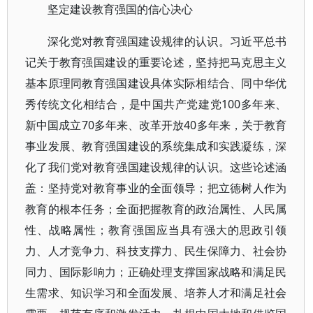
坚定建设教育强国的信心决心
深化党对教育强国建设规律的认识。习近平总书
记关于教育强国建设的重要论述，坚持把马克思主义
基本原理同教育强国建设具体实际相结合、同中华优
秀传统文化相结合，是中国共产党建党100多年来、
新中国成立70多年来、改革开放40多年来，关于教育
事业发展、教育强国建设的系统集成和实践凝练，深
化了我们党对教育强国建设规律的认识。这些论述涵
盖：坚持党对教育事业的全面领导；把立德树人作为
教育的根本任务；全面把握教育的政治属性、人民属
性、战略属性；教育强国应当具有强大的思政引领
力、人才竞争力、科技支撑力、民生保障力、社会协
同力、国际影响力；正确处理支撑国家战略和满足民
生需求、知识学习和全面发展、培养人才和满足社会