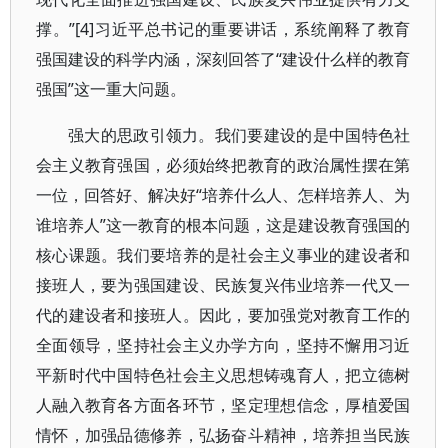
撑。”[4]习近平总书记的重要讲话，系统阐释了教育
强国建设的科学内涵，深刻回答了“建设什么样的教育
强国”这一重大问题。
强大的思政引领力。我们要建设的是中国特色社
会主义教育强国，必须始终把教育的政治属性摆在第
一位，回答好、解决好“培养什么人、怎样培养人、为
谁培养人”这一教育的根本问题，这是建设教育强国的
核心课题。我们要培养的是社会主义事业的建设者和
接班人，要为强国建设、民族复兴伟业培养一代又一
代的建设者和接班人。因此，要加强党对教育工作的
全面领导，坚持社会主义办学方向，坚持不懈用习近
平新时代中国特色社会主义思想铸魂育人，把立德树
人融入教育各方面各环节，坚定理想信念，厚植爱国
情怀，加强品德修养，弘扬奋斗精神，培养担当民族