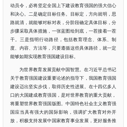
动员令，必将坚定全国上下建设教育强国的强大信心
和决心。二是确定目标任务。目标定，方向就明，思
路就清，就能够对标对表，分阶段确定具体目标，分
步骤采取具体措施，一张蓝图绘到底，一茬接着一茬
干。三是指明行动路径，包括教育理念、体系、制
度、内容、方法等，只要遵循这些具体路径，就一定
能够如期实现教育强国建设目标。
为世界教育发展贡献中国智慧。在习近平总书记
关于教育强国建设重要论述的指导下，我国教育强国
建设迈出坚实步伐，取得历史性进展。在十四亿多人
口的大国建成教育强国，是对世界教育的重大贡献，
将重塑世界教育强国版图。中国特色社会主义教育强
国应当具有强大的国际影响，强调扩大教育对外开
放，积极支持发展中国家教育事业发展，更好服务推