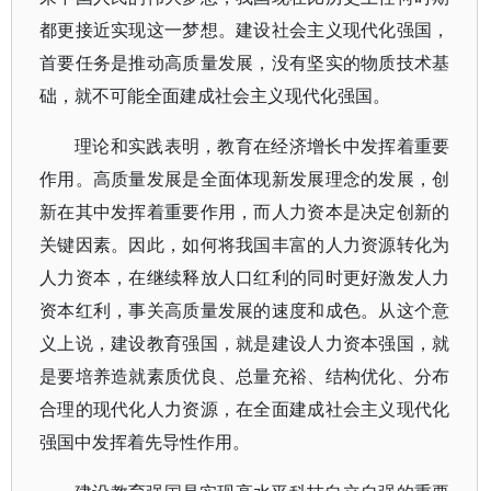
都更接近实现这一梦想。建设社会主义现代化强国，
首要任务是推动高质量发展，没有坚实的物质技术基
础，就不可能全面建成社会主义现代化强国。
理论和实践表明，教育在经济增长中发挥着重要
作用。高质量发展是全面体现新发展理念的发展，创
新在其中发挥着重要作用，而人力资本是决定创新的
关键因素。因此，如何将我国丰富的人力资源转化为
人力资本，在继续释放人口红利的同时更好激发人力
资本红利，事关高质量发展的速度和成色。从这个意
义上说，建设教育强国，就是建设人力资本强国，就
是要培养造就素质优良、总量充裕、结构优化、分布
合理的现代化人力资源，在全面建成社会主义现代化
强国中发挥着先导性作用。