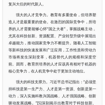
复兴大任的时代新人。
强大的人才竞争力。教育有多重使命，但培养塑
造人才是最重要的使命。在激烈的国际竞争中，所培
养的人才需要能够心怀“国之大者”，掌握战略主动，
尤其在科技创新、资源配置、产业转型升级中展现出
卓越能力，推动国家竞争力不断提升。随着人工智能
等新科技的快速发展和广泛应用，工作性质和劳动力
市场将发生深刻变革，机器替代人的规模和深度空
前。因而，教育所培养的人才应该具有相对于机器的
核心竞争力，在人机竞争中处于更加主动地位。
强大的科技支撑力。习近平总书记指出：“必须坚
持科技是第一生产力、人才是第一资源、创新是第一
动力，深入实施科教兴国战略、人才强国战略、创新
驱动发展战略。”[5]深刻揭示出教育对于科技创新、