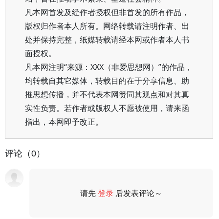
凡本网首发及经作者授权但非首发的所有作品，
版权归作者本人所有。网络转载请注明作者、出
处并保持完整，纸媒转载请经本网或作者本人书
面授权。
凡本网注明“来源：XXX（非爱思想网）”的作品，
均转载自其它媒体，转载目的在于分享信息、助
推思想传播，并不代表本网赞同其观点和对其真
实性负责。若作者或版权人不愿被使用，请来函
指出，本网即予改正。
评论（0）
请先
登录
后发表评论～
评论