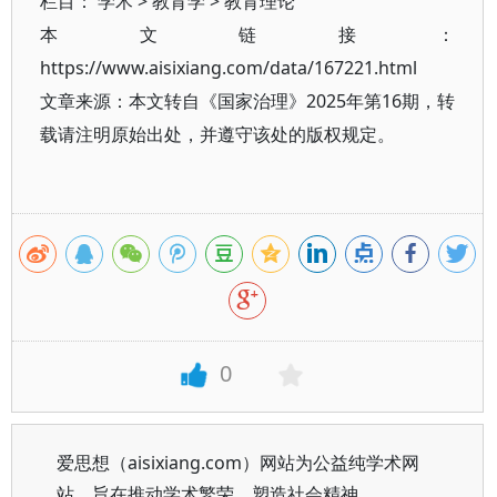
栏目：
学术
>
教育学
>
教育理论
本文链接：
https://www.aisixiang.com/data/167221.html
文章来源：本文转自《国家治理》2025年第16期，转
载请注明原始出处，并遵守该处的版权规定。
0
爱思想（aisixiang.com）网站为公益纯学术网
站，旨在推动学术繁荣、塑造社会精神。