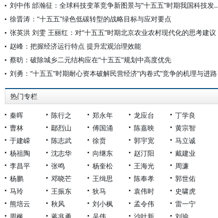
刘中伟 邰瀚征：全球科技变革竞争新图景与“十五五”时
徐晋涛：“十五五”绿色低碳转型的战略目标与应对要点
张英洪 刘雯 王丽红：对“十五五”时期北京农业农村现代化的思考建议
赵峰：把握经济运行特点 提升宏观治理效能
蔡昉：破除城乡二元结构应在“十五五”规划中高度优先
刘勇：“十五五”时期耐心资本破解民营经济“内卷式”竞争的机理与进路
热门专栏
秦晖
陈行之
郑永年
龙应台
丁学良
曹林
鄢烈山
傅国涌
陈嘉映
黄宗智
于建嵘
陈志武
徐贲
郭宇宽
马立诚
杨祖陶
沈志华
向继东
赵汀阳
戴建业
李昌平
张鸣
杨奎松
王海光
周濂
杨鹏
邓晓芒
王缉思
陈奉孝
郭世佑
马玲
王振东
狄马
袁伟时
史啸虎
熊培云
秋风
刘小枫
孟令伟
雷一宁
周枫
蒋兆勇
吴伟
沙叶新
刘瑜