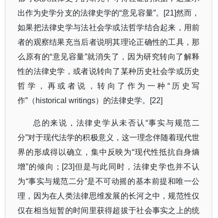
出作为史学分支的法律史学的
“
意见容量
”
。
[21]
然而，
如果把法律史学与法社会学或法哲学结合起来，用前
者的观察结果充当后者说明其理论正确性的工具，那
么原有的
“
意见容量
”
就消失了，因为研究转向了解释
性的法律史学，或者说转向了某种历史社会学或历史
哲学，再或者说，转向了作为一种
“
历史写
作
”
（
historical writings
）的法律史学。
[22]
总的来说，法律史学从未否认
“
事实与规范二
分
”
对于现代法学的积极意义，这一理念伴随着现代世
界的形成得以确立，集中反映为
“
现代性抵抗自身熵
增
”
的倾向；
[23]
但是与此同时，法律史学也并不认
为
“
事实与规范二分
”
是不可动摇的基本前提和唯一公
理，因为在人类法律思维发展的长河之中，规范性仅
仅在相当短暂的时间里获得超拔于社会事实之上的统