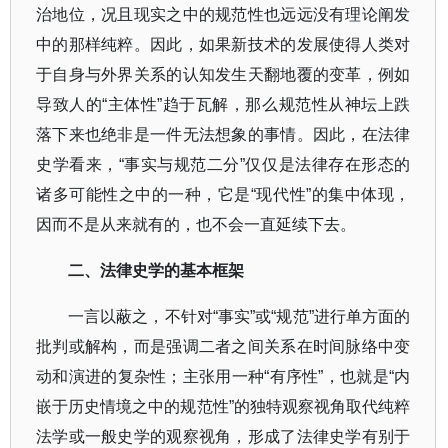
治地位，况且现实之中的规范性也远远没有理论阐发
中的那样纯粹。因此，如果新技术的发展使得人类对
于自身与外界关系的认知发生天翻地覆的变革，例如
导致人的
“
主体性
”
趋于瓦解，那么规范性从神坛上跌
落下来也绝非是一件无法想象的事情。因此，在法律
史学看来，
“
事实与规范二分
”
仅仅是法律存在形态的
诸多可能性之中的一种，它是
“
现代性
”
的集中体现，
因而不是从来就有的，也不会一直延续下去。
二、法律史学的基本框架
一言以蔽之，不针对
“
事实
”
或
“
规范
”
进行单方面的
批判或解构，而是强调二者之间关系在时间脉络中变
动和演进的复杂性；主张用一种
“
有序性
”
，也就是
“
内
嵌于历史情境之中的规范性
”
的独特观察视角取代纯粹
法学或一般史学的观察视角，形成了法律史学有别于