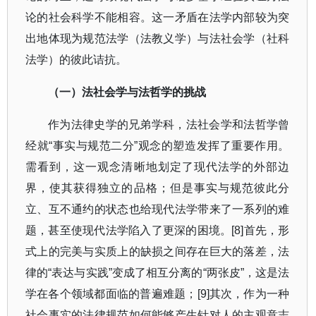
论的社会科学不能相容。这一矛盾在法学内部较为突
出地体现为规范法学（法教义学）与法社会学（社科
法学）的彼此诘抗。
（一）法社会学与法哲学的挑战
作为法律史学的兄弟学科，法社会学和法哲学曾
经就
“
事实与规范二分
”
观念的塑造发挥了重要作用。
需看到，这一观念清晰地划定了现代法学的外部边
界，使其获得独立的品格；但是事实与规范彼此分
立、互不通约的状态也给现代法学带来了一系列的难
题，甚至使现代法学陷入了更深的困境。
[8]
首先，形
式上的完美与实质上的缺损之间存在巨大的落差，法
律的
“
表达与实践
”
变成了相互分离的
“
两张皮
”
，这是法
学在各个领域都面临的普遍难题；
[9]
其次，作为一种
社会事实的法律规范如何能够产生针对人的主观意志