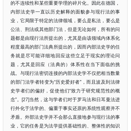
的不连续性和某些重要学理的碎片化。因此在德国，
内部法史学一直以历史解释的面貌参与现行法的事
业，它局限于特定的法律领域，要么是私法，要么是
公法、刑法或其他部门法，但是无论如何，所有的问
题都是由现行法所提出的，尤其是由该领域内体系化
程度最高的部门法典所提出的，因而内部法史学的任
务就是尽可能详细地回应这些立足于现实的理论问
题，尤其是回应（法典的）体系性在当下面临的挑
战。与现行法密切连接的内部法史学不仅把相当数量
的部门法学者转变为
“
历史爱好者
”
，而且波及到法律
史学者们的偏好，促使他们
“
致力于研究规范性的概
念
”
。
[27]
当然，这与学者们对于罗马法和日耳曼法进
行外化于法学的、偏重于事实还原的系统性观察并不
矛盾。外部法史学并不会那么直接地参与现行法的事
业，它的任务是为法学提供基础性的、整体性的知识