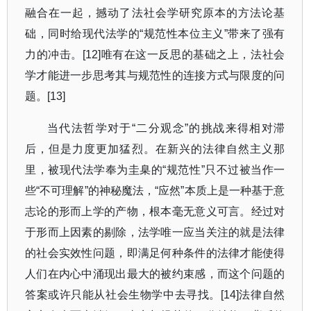
融合在一起，撼动了法社会学研究原本的方法论基
础，同时给现代法学的
“
规范性本位主义
”
带来了强有
力的冲击。
[12]
唯有在这一反思的基础之上，法社会
学才能进一步思考其与规范性的连接方式与限度的问
题。
[13]
当代法哲学对于
“
二分观念
”
的挑战来得相对滞
后，但是力度更加猛烈。在新兴的法律自然主义那
里，被现代法学奉为圭臬的
“
规范性
”
只不过被当作一
些
“
不可理解
”
的神秘魔法，
“
应然
”
本质上是一种基于意
志论的形而上学的产物，根本毫无意义可言。经过对
于形而上因素的剔除，法学唯一应当关注的就是法律
的社会实效性问题，即满足何种条件的法律才能使得
人们在内心中涌现出最大的被约束感，而这个问题的
答案或许只能从社会生物学中去寻找。
[14]
法律自然