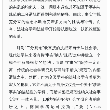
的实质的约束力，这一问题本身也并不能基于事实与
规范的二分逻辑而得到完满的解释。由此，事实与规
范分立的理念不断遭受着多方面的挑战与冲击。而
今，法社会学和法哲学开始尝试摆脱这一认识论框架
的束缚。
针对
“
二分观念
”
最直接的挑战来自于法社会学。
现代法学从来没有将
“
事实
”
纳入
“
规范
”
之中并建立一个
统合性解释框架的想法，而是与
“
事实
”
保持一定距
离，传统的社会学研究则尽可能不踏入
“
规范
”
的内部
逻辑之中。然而，作为交叉学科的法社会学有着更为
宏大的抱负，它并不满足于自身仅仅是一个关于
“
涉法
事实
”
的描述性的学科，而是试图把规范性纳入社会事
实进行一体考量。
[10]
站在诸多法社会学研究者的肩
膀之上，德国学者尼可拉斯
·
卢曼（
Niklas