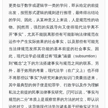
更类似于数学或逻辑学一类的学问，即从给定的前提
出发，按照形式逻辑的规则进行推理，最终得出结论
的学问。因此，从某种意义上来说，人是规范性的动
物。
[6]
然而，强烈的实践导向又使得现代法学离不
开
“
事实
”
，尤其不能脱离那些有可能影响法律规范在
运作中产生实际效果的社会事实，以及那些有可能充
当法律规范发挥其功能的基本前提的社会事实。因
此，现代法学必须通过将
“
现象
”
涵摄（
subsumtion
）
到
“
概念
”
之下的方法搭建事实与规范之间的联系。另
外，基于效用的考量，现代法学（在广义上）也不得
不将那些以
“
事实
”
为研究对象的知识门类囊括进来，
其中最典型的例子便是犯罪学、行政学以及作为理解
私法之前提的民事法律事实研究。
[7]
可以说，
“
事实与
规范的二分
”
本质上是观察世界的方法的对立，即认识
论的对立，这导致现代法学与诸多基于经验实证方法