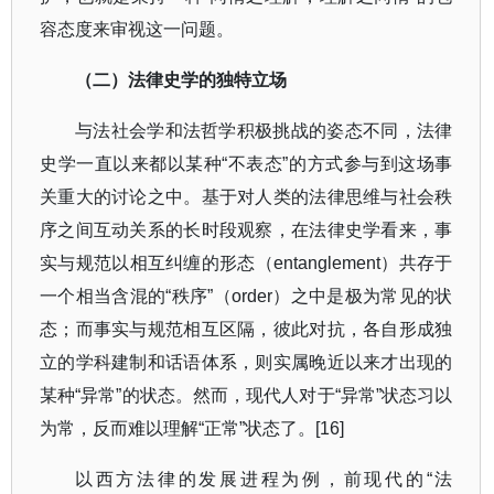
容态度来审视这一问题。
（二）法律史学的独特立场
与法社会学和法哲学积极挑战的姿态不同，法律
史学一直以来都以某种
“
不表态
”
的方式参与到这场事
关重大的讨论之中。基于对人类的法律思维与社会秩
序之间互动关系的长时段观察，在法律史学看来，事
实与规范以相互纠缠的形态（
entanglement
）共存于
一个相当含混的
“
秩序
”
（
order
）之中是极为常见的状
态；而事实与规范相互区隔，彼此对抗，各自形成独
立的学科建制和话语体系，则实属晚近以来才出现的
某种
“
异常
”
的状态。然而，现代人对于
“
异常
”
状态习以
为常，反而难以理解
“
正常
”
状态了。
[16]
以西方法律的发展进程为例，前现代的
“
法