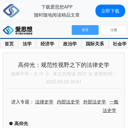
下载爱思想APP
立即下载
随时随地阅读精品文章
登录
注册
首页
法学
经济学
政治学
国际关系
社会学
高仰光：规范性视野之下的法律史学
选择字号：
大
中
小
本文共阅读 2031 次 更新时间：
2025-09-05 00:01
进入专题：
法律史学
内部法史学
外部法史学
一般
法史学
●
高仰光