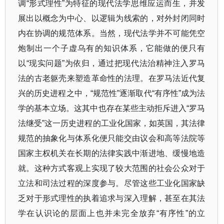
调
“
形式理性
”
为特征的现代法学思维应运而生，并发
展出以概念为中心、以逻辑为线索的，对外封闭同时
内在协调的规范体系。当然，现代法学并不可能凭空
炮制出一个子虚乌有的知识体系，它能做的便只有
以
“
现实问题
”
为依归，通过把现代法治精神注入罗马
法的古老躯壳来塑造革命性的法理。在罗马法近代复
兴的历史进程之中，
“
规范性
”
逐渐取代
“
有序性
”
成为法
学的基本立场。这其中也存在某些主动拒斥进入
“
罗马
法继受
”
这一历史进程的工业化国家，如英国，其法律
规范的抽象化与体系化便只能交由议会和高等法院等
国家主权机关在长期的法律实践中渐进地、缓慢地造
就。这种方式客观上实现了较大范围的社会公众对于
立法和司法过程的深度参与。尽管这些工业化国家缺
乏对于形式理性的执着追求与深入理解，甚至在其法
学在认识论的层面上也并未完全放弃
“
有序性
”
的立