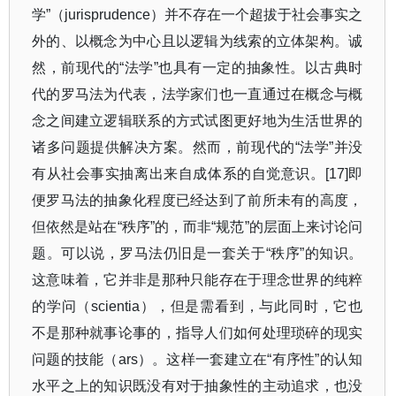
学
”
（
jurisprudence
）并不存在一个超拔于社会事实之
外的、以概念为中心且以逻辑为线索的立体架构。诚
然，前现代的
“
法学
”
也具有一定的抽象性。以古典时
代的罗马法为代表，法学家们也一直通过在概念与概
念之间建立逻辑联系的方式试图更好地为生活世界的
诸多问题提供解决方案。然而，前现代的
“
法学
”
并没
有从社会事实抽离出来自成体系的自觉意识。
[17]
即
便罗马法的抽象化程度已经达到了前所未有的高度，
但依然是站在
“
秩序
”
的，而非
“
规范
”
的层面上来讨论问
题。可以说，罗马法仍旧是一套关于
“
秩序
”
的知识。
这意味着，它并非是那种只能存在于理念世界的纯粹
的学问（
scientia
），但是需看到，与此同时，它也
不是那种就事论事的，指导人们如何处理琐碎的现实
问题的技能（
ars
）。这样一套建立在
“
有序性
”
的认知
水平之上的知识既没有对于抽象性的主动追求，也没