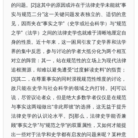
的问题。
[2]
这其中的原因或许在于法律史学未能就
“
事
实与规范二分
”
这一关键问题发表独立的、适切的意
见，因而夹在
“
事实之学
”
（史学或社会科学）与
“
规范
之学
”
（法学）之间的法律史学也就难于清晰地厘定自
身的性质。近十年来，这一困局引发了史学界和法学
界的集中反思，参与讨论的学者大抵分化为两个相互
对立的阵营：其一，站在规范性的立场上为现代法律
追根溯源，却难以避免遭受
“
过度解读史料
”
的指责；
[3]
其二，在尊重事实的同时漠视规范性维度的讨论，
故只能在史学与社会科学的领域之内打转。
[4]
可以
说，尽管议论者众，但是绝大多数学者仅仅是在规范
与事实这两端做出
“
非此即彼
”
的选择，这无益于提升
法律史学的认识论水平。
[5]
那么，法律史学能否兼
顾
“
事实之学
”
与
“
规范之学
”
的双重属性，又如何才能提
出一些对于法学和史学都有启发的问题来呢？某种意