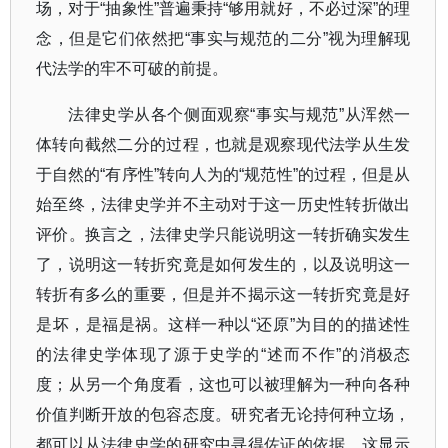
场，对于
“
抽象性
”
普遍秉持
“
够用就好，不必过深
”
的理
念，但是它们依然把
“
事实与规范的二分
”
视为理解现
代法学的牢不可破的前提。
法律史学从各个侧面观察
“
事实与规范
”
从浑然一
体转向截然二分的过程，也就是观察现代法学从生发
于自然的
“
有序性
”
转向人为的
“
规范性
”
的过程，但是从
始至终，法律史学并不主动对于这一历史性转折做出
评价。换言之，法律史学只能说明这一转折确实发生
了，说明这一转折究竟是如何发生的，以及说明这一
转折有多么的重要，但是并不揭示这一转折究竟是好
是坏，是福是祸。这样一种以
“
还原
”
为目的的描述性
的法律史学体现了源于史学的
“
述而不作
”
的消极态
度；从另一个角度看，这也可以被理解为一种向各种
价值判断开放的包容态度。研究者无论持何种立场，
都可以从法律史学的研究中寻得佐证的依据，这显示