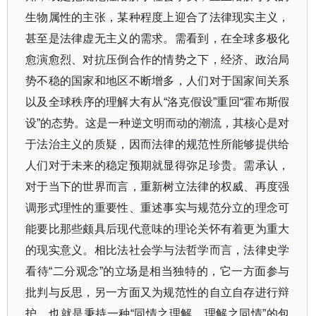
生物属性的主张，某种程度上迎合了法律现实主义，
甚至是法律虚无主义的需求。需看到，在全球多极化
愈演愈烈、对抗压倒合作的情势之下，经济、政治局
势不稳的国家和地区不断增多，人们对于国家间关系
以及全球秩序的理解大有从
“
洛克假设
”
重回
“
霍布斯假
设
”
的态势。这是一种逆文明而动的潮流，其核心是对
于法治主义的质疑，因而法律的规范性所能够提供给
人们对于未来的稳定预期就显得弥足珍贵。需承认，
对于当下的世界而言，重新树立法律的权威、再度强
调形式理性的重要性、重述事实与规范分立的理念可
能要比那些颇具后现代意味的理论关怀有着更为重大
的现实意义。相比法社会学与法哲学而言，法律史学
看待
“
二分观念
”
的立场是相当独特的，它一方面参与
批判与反思，另一方面又为规范性的自立自存进行辩
护，也就是秉持一种
“
同情之理解，理解之同情
”
的包