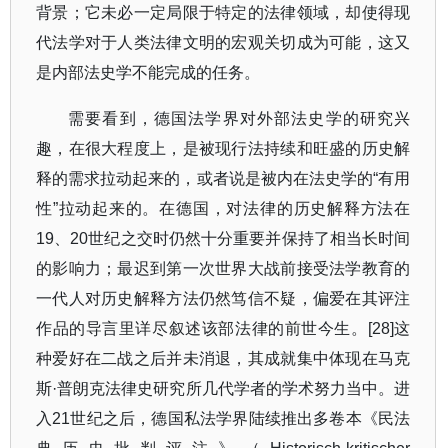
背景；它未必一定局限于特定的法律领域，却使得现
代法学对于人类法律文明的宏观关切成为可能，这又
是内部法史学不能完成的任务。
需要看到，德国法学界对外部法史学的研究兴
趣，在很大程度上，是被现行法持续和旺盛的历史解
释的需求拉动起来的，或者说是被内在法史学的
“
有用
性
”
拉动起来的。在德国，对法律的历史解释方法在
19
、
20
世纪之交时仍然十分重要并保持了相当长时间
的影响力；最迟到第一次世界大战前接受法学教育的
一代人对历史解释方法仍然笃信不疑，偏爱在其评注
作品的导言里详尽叙述该部法律的前世今生。
[28]
这
种爱好在二战之后并未消退，其成就集中体现在马克
斯
·
普朗克法律史研究所几代学者的学术努力当中。进
入
21
世纪之后，德国私法学界陆续推出多卷本《民法