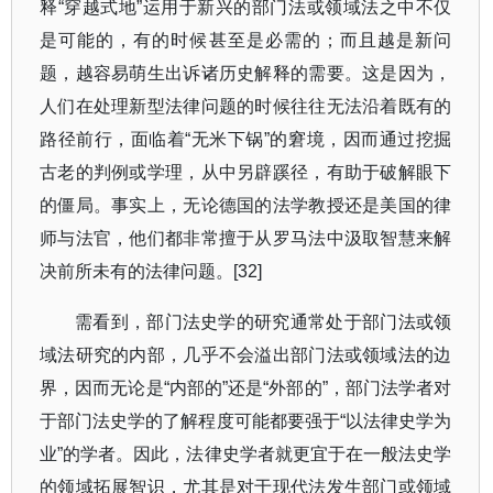
释
“
穿越式地
”
运用于新兴的部门法或领域法之中不仅
是可能的，有的时候甚至是必需的；而且越是新问
题，越容易萌生出诉诸历史解释的需要。这是因为，
人们在处理新型法律问题的时候往往无法沿着既有的
路径前行，面临着
“
无米下锅
”
的窘境，因而通过挖掘
古老的判例或学理，从中另辟蹊径，有助于破解眼下
的僵局。事实上，无论德国的法学教授还是美国的律
师与法官，他们都非常擅于从罗马法中汲取智慧来解
决前所未有的法律问题。
[32]
需看到，部门法史学的研究通常处于部门法或领
域法研究的内部，几乎不会溢出部门法或领域法的边
界，因而无论是
“
内部的
”
还是
“
外部的
”
，部门法学者对
于部门法史学的了解程度可能都要强于
“
以法律史学为
业
”
的学者。因此，法律史学者就更宜于在一般法史学
的领域拓展智识，尤其是对于现代法发生部门或领域