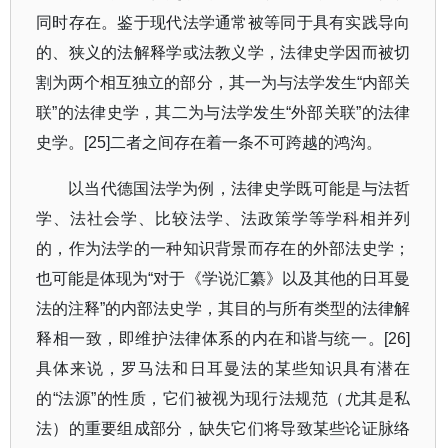
同时存在。鉴于现代法学通常被等同于具有实践导向
的、狭义的法解释学或法教义学，法律史学因而被切
割为两个相互独立的部分，其一为与法学发生
“
内部关
联
”
的法律史学，其二为与法学发生
“
外部关联
”
的法律
史学。
[25]
二者之间存在着一条不可跨越的鸿沟。
以当代德国法学为例，法律史学既可能是与法哲
学、法社会学、比较法学、法政策学等学科相并列
的，作为法学的一种知识背景而存在的外部法史学；
也可能是体现为
“
对于《学说汇纂》以及其他的日耳曼
法的注释
”
的内部法史学，其目的与所有类型的法律解
释相一致，即维护法律体系的内在和谐与统一。
[26]
具体来说，罗马法和日耳曼法的某些知识具有潜在
的
“
法源
”
的性质，它们被视为现行法规范（尤其是私
法）的重要组成部分，缺失它们将导致某些论证脉络