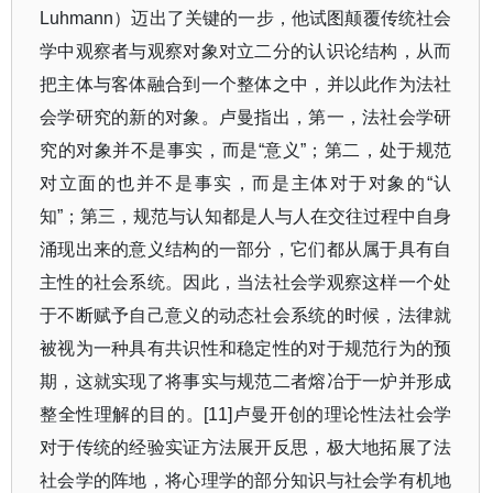
Luhmann
）迈出了关键的一步，他试图颠覆传统社会
学中观察者与观察对象对立二分的认识论结构，从而
把主体与客体融合到一个整体之中，并以此作为法社
会学研究的新的对象。卢曼指出，第一，法社会学研
究的对象并不是事实，而是
“
意义
”
；第二，处于规范
对立面的也并不是事实，而是主体对于对象的
“
认
知
”
；第三，规范与认知都是人与人在交往过程中自身
涌现出来的意义结构的一部分，它们都从属于具有自
主性的社会系统。因此，当法社会学观察这样一个处
于不断赋予自己意义的动态社会系统的时候，法律就
被视为一种具有共识性和稳定性的对于规范行为的预
期，这就实现了将事实与规范二者熔冶于一炉并形成
整全性理解的目的。
[11]
卢曼开创的理论性法社会学
对于传统的经验实证方法展开反思，极大地拓展了法
社会学的阵地，将心理学的部分知识与社会学有机地