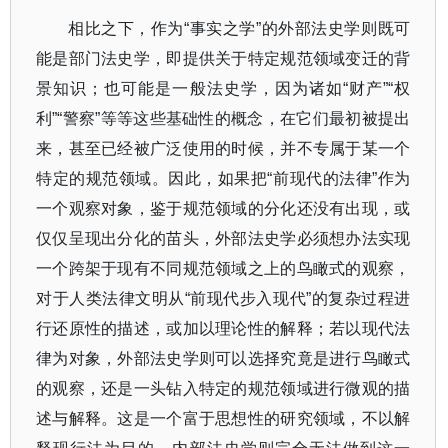
相比之下，作为
“
事实之学
”
的外部法史学则既可
能是部门法史学，即提供关于特定规范领域变迁的背
景知识；也可能是一般法史学，因为诸如
“
财产
”“
权
利
”“
警察
”
等等这些基础性的概念，在它们最初被提出
来，甚至已经被广泛使用的时候，并不专属于某一个
特定的规范领域。因此，如果把
“
前现代的法律
”
作为
一个观察对象，鉴于规范领域的分化还没有出现，或
仅仅呈现出分化的苗头，外部法史学必须想办法实现
一个跨架于现有不同规范领域之上的鸟瞰式的观察，
对于人类法律文明从
“
前现代步入现代
”
的复杂过程进
行还原性的描述，或加以理论性的解释；若以现代法
律为对象，外部法史学则可以选择究竟是进行鸟瞰式
的观察，还是一头钻入特定的规范领域进行微观的描
述与解释。这是一个富于思想性的研究领域，不以解