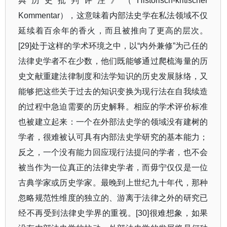
典历史批判评注》（
Historisch-kritischer
Kommentar
），这意味着内部法史学在私法领域不仅
延续着百余年的香火，而且被推向了更高的层次。
[29]
处于这样的学术环境之中，以
“
内外兼修
”
为己任的
法律史学者不在少数，他们既能够通过爬梳海量的历
史文献重建法律制度和法学知识的历史发展脉络，又
能够把这些关于过去的知识变换为现行法在自我续造
的过程中急迫需要的历史解释。相应的学术评价标准
也被建立起来：一个在外部法史学的领域没有建树的
学者，很难被认可具有内部法史学研究的基本能力；
反之，一个没有能力回应现行法提问的学者，也不会
被当作为一位真正的法律史学者，而毋宁仅仅是一位
古典学家或历史学家。最晚到上世纪九十年代，那种
忽略规范性维度的独立的、游离于法律之外的研究已
经不再受到法律史学界的重视。
[30]
很难想象，如果