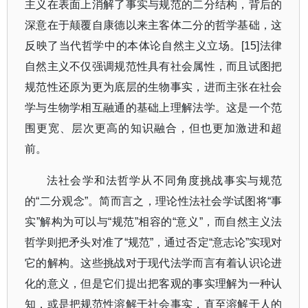
主义在表面上消解了事实与规范的二分结构，背后的
深意在于颠覆自康德以来主客体二分的哲学基础，这
反映了当代哲学中的本体论自然主义立场。
[15]
法律
自然主义不仅强调规范性具有社会属性，而且试图把
规范性还原为更为底层的生物事实，进而主张在社会
学与生物学相互融通的基础上理解法学。这是一个范
围更宽、层次更高的知识融合，但也更加激进和超
前。
法社会学和法哲学从不同角度挑战事实与规范
的
“
二分观念
”
。简而言之，理论性法社会学试图将
“
事
实
”
解构为可以与
“
规范
”
相容的
“
意义
”
，而自然主义法
哲学则把矛头对准了
“
规范
”
，通过否定
“
意志论
”
实现对
它的解构。这些挑战对于现代法学而言有着认识论进
化的意义，但是它们提出把客观的事实理解为一种认
知，或是把规范性溶解于社会事实，直至溶解于人的