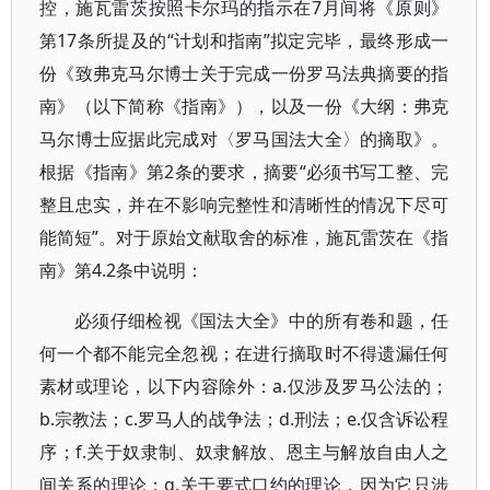
控，施瓦雷茨按照卡尔玛的指示在7月间将《原则》
第17条所提及的“计划和指南”拟定完毕，最终形成一
份《致弗克马尔博士关于完成一份罗马法典摘要的指
南》（以下简称《指南》），以及一份《大纲：弗克
马尔博士应据此完成对〈罗马国法大全〉的摘取》。
根据《指南》第2条的要求，摘要“必须书写工整、完
整且忠实，并在不影响完整性和清晰性的情况下尽可
能简短”。对于原始文献取舍的标准，施瓦雷茨在《指
南》第4.2条中说明：
必须仔细检视《国法大全》中的所有卷和题，任
何一个都不能完全忽视；在进行摘取时不得遗漏任何
素材或理论，以下内容除外：a.仅涉及罗马公法的；
b.宗教法；c.罗马人的战争法；d.刑法；e.仅含诉讼程
序；f.关于奴隶制、奴隶解放、恩主与解放自由人之
间关系的理论；g.关于要式口约的理论，因为它只涉