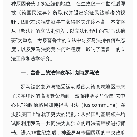
种原因丧失了实证法的地位，在生效仅一个世纪后即
被《德国民法典》所取代并退出实证民法学者的视
野，因此在法律史叙事中获得的关注度不高。本文将
从《邦法》的立法史切入，以立法过程中的“罗马法摘
要”为重点，考察普鲁士的立法中对罗马法持有何种态
度，以及罗马法究竟在何种程度上影响了普鲁士的立
法工作和法学研究。
一、普鲁士的法律改革计划与罗马法
罗马法的复兴与继受运动诚然为德意志地区带来
了法学理论的高度繁荣局面，然而神圣罗马帝国“去中
心化”的政治格局却使得共同法（ius commune）在
实践层面上造就了更大的混乱：从邦国到基层领主均
试图利用罗马—共同法为其独立的司法管辖权进行背
书。进入18世纪之后，神圣罗马帝国孱弱的中央政府