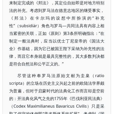
来制定完成的《邦法》，其定位自始即是对地方特别
法的补充。考虑到罗马法在德意志地区的继受事实，
《邦法》在卡尔玛的设想中所扮演的“补充
性”（subsidiär）角色与罗马—共同法具有内容上相
当紧密的关联，正如《原则》第3条所明确指出：“在
制定一般法典时，应当以优士丁尼皇帝的《国法大
全》作基础，因为它已被国王陛下采纳为补充性的法
律，而且它本身就是最具完整性的，其大多数判决都
是符合自然法和公平正义的。”
尽管这种奉罗马法原始文献为圭臬（ratio
scripta）的立场在历史主义兴起之前的欧陆法学界颇
为普遍，但对于启蒙时代的法典化工作而言却是空前
的：开法典化风气之先的1755年《巴伐利亚民法典》
（Codex Maximilianeus Bavaricus Civilis）只是采
取了保守的体例即“盖尤斯体系的扩展”。考虑到《国