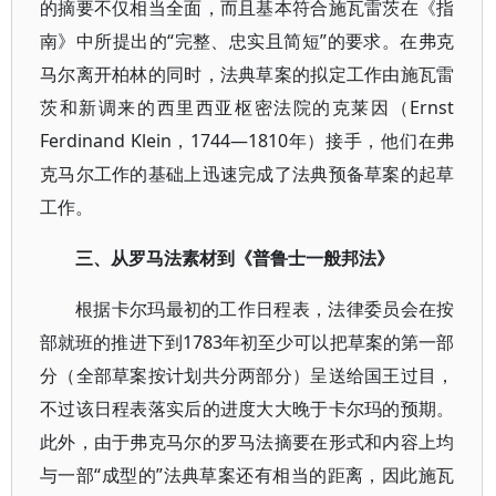
的摘要不仅相当全面，而且基本符合施瓦雷茨在《指
南》中所提出的“完整、忠实且简短”的要求。在弗克
马尔离开柏林的同时，法典草案的拟定工作由施瓦雷
茨和新调来的西里西亚枢密法院的克莱因（Ernst
Ferdinand Klein，1744—1810年）接手，他们在弗
克马尔工作的基础上迅速完成了法典预备草案的起草
工作。
三、从罗马法素材到《普鲁士一般邦法》
根据卡尔玛最初的工作日程表，法律委员会在按
部就班的推进下到1783年初至少可以把草案的第一部
分（全部草案按计划共分两部分）呈送给国王过目，
不过该日程表落实后的进度大大晚于卡尔玛的预期。
此外，由于弗克马尔的罗马法摘要在形式和内容上均
与一部“成型的”法典草案还有相当的距离，因此施瓦