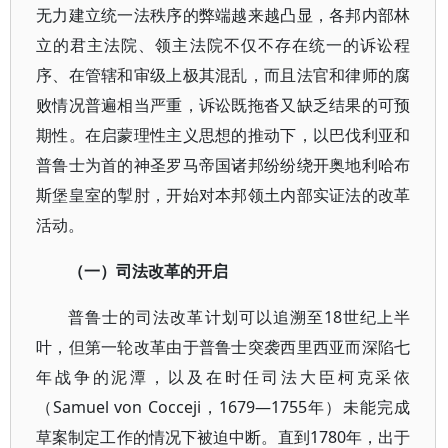
无力建立统一法秩序的弊端越来越凸显，各邦内部林
立的君主法院、领主法院不仅不存在统一的诉讼程
序、在管辖和审级上极其混乱，而且法官和律师的腐
败情况普遍相当严重，诉讼既拖沓又缺乏结果的可预
期性。在启蒙理性主义思想的推动下，以巴伐利亚和
普鲁士为首的神圣罗马帝国诸邦纷纷绕开奥地利哈布
斯堡皇室的掣肘，开始对本邦领土内部实证法的改革
活动。
（一）司法改革的开启
普鲁士的司法改革计划可以追溯至18世纪上半
叶，但第一轮改革由于普鲁士突袭西里西亚而深陷七
年战争的泥潭，以及在时任司法大臣柯克采依
（Samuel von Cocceji，1679—1755年）未能完成
草案制定工作的情况下被迫中断。直到1780年，出于