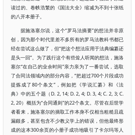
读过的、卷帙浩繁的《国法大全》缩减为不到十张纸
的八开本册子。
据施洛塞尔说，这个“罗马法摘要”的想法并非原
创，因为那个时代里差不多所有的罗马法教科书都已
经在尝试这么做了，但“把这个想法应用于法典编纂还
是头一回”。为了践行这个有些耸人听闻的想法，施洛
塞尔“在自己的业余时间”亲力亲为了一番尝试，选取
了合同法领域内的部分内容，“把超过700个片段成功
提炼成了80个条文”，例如把《学说汇纂》和《法
典》中的五个题（D. 2, 14; D. 2, 4; D. 3, 4; C. 2, 3; C.
2, 20）概括为“合同通则”的22个条文。尽管在后世学
者看来，施洛塞尔的摘取工作本身不仅相当粗糙且疏
漏颇多，甚至包含不少教义学上的错误，但他最终形
成的这本300余页的小册子成功地吸引了卡尔玛等人