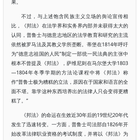
果。
不过，与上述饱含民族主义立场的舆论宣传相
比，《邦法》在法学界和实务界内部并未获得太大的
认同，普鲁士与德意志地区的法学教育和研究的主流
依然被罗马法及其教义学所垄断。蒂堡在1814年呼吁
为“德意志祖国的人民”制定一部统一民法典的主张中
根本不曾提及《邦法》，萨维尼则在马尔堡大学1803
—1804年冬季学期的方法论课程中将《邦法》称
作“普鲁士极为糟糕的立法，原因在于国家和语言的全
面不堪。靠学这种东西培养出的法律人只会变得更糟
糕了。”
《邦法》的命运在生效近30年后的19世纪20年代
发生了迅速转变。一方面，普鲁士司法部自1826年开
始改革法律职业资格的考试制度，并将以《邦法》为