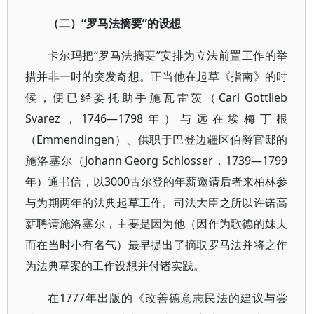
（二）“
罗马法摘要”
的设想
卡尔玛把“罗马法摘要”安排为立法前置工作的举
措并非一时的突发奇想。正当他在起草《指南》的时
候，便已经委托助手施瓦雷茨（Carl Gottlieb
Svarez，1746—1798年）与远在埃梅丁根
（Emmendingen）、供职于巴登边疆区伯爵官邸的
施洛塞尔（Johann Georg Schlosser，1739—1799
年）通书信，以3000古尔登的年薪邀请后者来柏林参
与为期两年的法典起草工作。司法大臣之所以许诺高
薪聘请施洛塞尔，主要是因为他（因作为歌德的妹夫
而在当时小有名气）最早提出了摘取罗马法并将之作
为法典草案的工作设想并付诸实践。
在1777年出版的《改善德意志民法的建议与尝