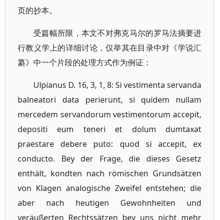
页的抄本。
受篇幅所限，本文不对弗克马尔的罗马法摘要进
行教义学上的详细讨论，仅举其在目录中对《学说汇
纂》中一个片段的处理方式作为例证：
Ulpianus D. 16, 3, 1, 8: Si vestimenta servanda
balneatori data perierunt, si quidem nullam
mercedem servandorum vestimentorum accepit,
depositi eum teneri et dolum dumtaxat
praestare debere puto: quod si accepit, ex
conducto. Bey der Frage, die dieses Gesetz
enthält, kondten nach römischen Grundsätzen
von Klagen analogische Zweifel entstehen; die
aber nach heutigen Gewohnheiten und
veräußerten Rechtssätzen bey uns nicht mehr