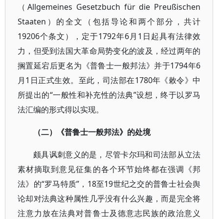
（Allgemeines Gesetzbuch für die Preußischen
Staaten）的全文（包括导论和两个部分，共计
19206个条文），定于1792年6月1日起具有法律效
力，但受到法国大革命局势变化的波及，经过两年的
搁置延宕后更名为《普鲁士一般邦法》并于1794年6
月1日正式生效。至此，司法部在1780年《敕令》中
所提出的“一般性和补充性的法典”设想，终于以罗马
法汇编的形式得以实现。
（二）《普鲁士一般邦法》的处境
颇具讽刺意义的是，尽管卡尔玛和司法部从立法
素材摘取到意见征集的各个环节始终都在强调《邦
法》的“罗马特质”，18至19世纪之交的普鲁士社会舆
论却对法典这种属性几乎没有什么兴趣，而是完全将
注意力放在法典对普鲁士及德意志民族的政治意义