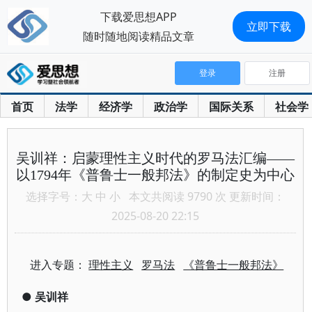
下载爱思想APP
立即下载
随时随地阅读精品文章
登录
注册
首页
法学
经济学
政治学
国际关系
社会学
吴训祥：启蒙理性主义时代的罗马法汇编——
以1794年《普鲁士一般邦法》的制定史为中心
选择字号：
大
中
小
本文共阅读 9790 次 更新时间：
2025-08-20 22:15
进入专题：
理性主义
罗马法
《普鲁士一般邦法》
●
吴训祥