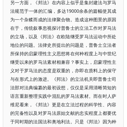
另一方面，《邦法》在内容上似乎是集封建法与罗马
法规范于一体的汇编，多达19000余条的篇幅使其成
为一个杂糅而成的法律聚合物。造成这种图景的原因
在于，传统叙事忽视探讨普鲁士的立法工作对罗马法
的立场，以及《邦法》在欧陆继受罗马法运动中所处
地位的问题。法律史所提出的问题是，普鲁士立法者
所保持的启蒙理性主义思想将在何种程度上与中世纪
继受以来的罗马法素材相兼容？事实上，启蒙理性主
义对于罗马法的态度是双重的，亦即在质料上的保守
与在形式上的激进。《邦法》的立法机关即普鲁士司
法部对法典编纂的最初设想，仅仅是采用清晰简短的
语言重新整理实践中混乱的罗马法素材。而在时人萨
维尼看来，《邦法》更是在立法过程的科学性、内容
的完备性以及对罗马法原始文献的忠实程度上都要优
于同时期的法国法和奥地利法。只是《邦法》因为种