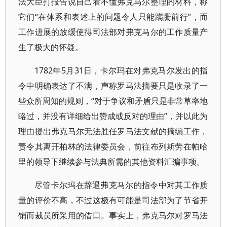
法大臣打报告说自己看不懂弗克马尔整理的材料，称
它们“在体系和表述上的问题令人只能蹒跚前行”，而
工作进展的放缓使得司法部对弗克马尔的工作质量产
生了极大的怀疑。
1782年5月31日，卡尔玛在对弗克马尔发出的指
令中明确表达了不满，声称罗马法摘要只是收录了一
些众所周知的规则，“对于争议和矛盾只是非常草率地
略过，并没有详细给出赞成或反对的理由”，并以此为
理由提出弗克马尔无法胜任罗马法文献的摘编工作，
责令其离开柏林的法律委员会，前往布列斯劳在帕哈
里的领导下继续参与法典所需的其他资料汇编事项。
尽管卡尔玛在辞退弗克马尔的指令中对其工作质
量的评价不高，不过这极有可能是司法部为了节省开
销而裁员所采用的借口。事实上，弗克马尔对罗马法