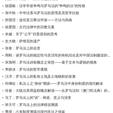
徐国栋：法学学派争鸣与罗马法的“争鸣的法”的性格
张中秋：中华法系与罗马法的原理及其哲学比较
舒国滢：波伦亚注释法学派——方法与风格
徐爱国：古代法律中的宗教元素
米健：关于"公平"归责原则的思考
史大晓：萨维尼的遗产
张奎：罗马法上的合意
周刚：谈罗马法的稳定性与灵活性的有机结合及对中国法制建设的启
宋旭明：罗马法诉权概念之审思——基于文本与逻辑的视角
李静冰：罗马法的哲学透视
汪洋：罗马法上的私有土地及土地物权的发展
尚继征：私法上之“身份”溯源——罗马法中身份制度的现代解读
肖俊：大陆法系用益权概念解读——从罗马法到《澳门民法典》的考
马丁：罗马法上的“诉”：构造、意义与演变
班天可：罗马法上的法律错误溯源
季境：占有制度溯源与现代民法之借鉴