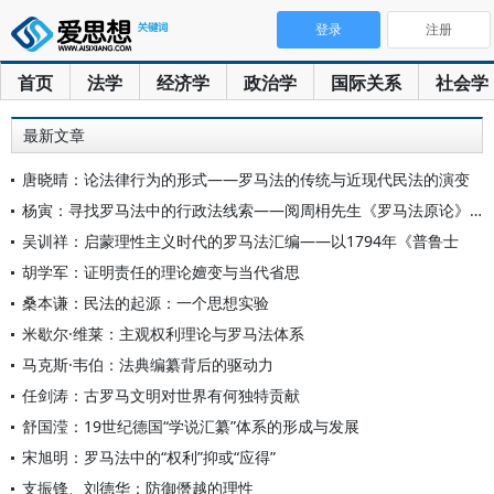
登录
注册
首页
法学
经济学
政治学
国际关系
社会学
最新文章
唐晓晴：论法律行为的形式——罗马法的传统与近现代民法的演变
杨寅：寻找罗马法中的行政法线索——阅周枏先生《罗马法原论》札
吴训祥：启蒙理性主义时代的罗马法汇编——以1794年《普鲁士
胡学军：证明责任的理论嬗变与当代省思
桑本谦：民法的起源：一个思想实验
米歇尔·维莱：主观权利理论与罗马法体系
马克斯·韦伯：法典编纂背后的驱动力
任剑涛：古罗马文明对世界有何独特贡献
舒国滢：19世纪德国“学说汇纂”体系的形成与发展
宋旭明：罗马法中的“权利”抑或“应得”
支振锋、刘德华：防御僭越的理性