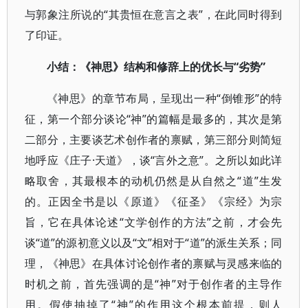
与郭象注所说的“其贵恒在意言之表”，在此同时得到
了印证。
小结：《神思》结构和修辞上的优长与“劣势”
《神思》的章节布局，呈现出一种“倒锥形”的特
征，第一个部分谈论“神”的篇幅是最多的，其次是第
二部分，主要谈艺术创作者的禀赋，第三部分则简短
地呼应《庄子·天道》，谈“言外之意”。之所以如此详
略取舍，其最根本的动机仍然是从自然之“道”生发
的。正因全书是以《原道》《征圣》《宗经》为宗
旨，它在具体论述“文学创作的方法”之前，才会先
谈“道”的源初意义以及“文”相对于“道”的派生关系；同
理，《神思》在具体讨论创作者的禀赋与灵感来临的
时机之前，首先强调的是“神”对于创作者的主导作
用。假使抽掉了“神”的作用这个根本前提，则人