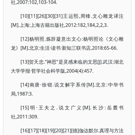
社,2007:102,103-104.
[10][11][26][30][31]王运熙,周锋.文心雕龙译注
[M].上海:上海古籍出版社,2012:182,184,2,2,3.
[12]杨明照.炼辞凝意出文心:杨明照论《文心雕
龙》[M].北京:生活·读书·新知三联书店,2018:65-66.
[13]贺天忠.“神思”是灵感来临的文思[J].武汉:湖北
大学学报·哲学社会科学版,2004(4):457.
[14]南唐·徐锴.说文解字系传[M].北京:中华书
局,1987:3.
[15]明·王夫之.说文广义[M].长沙:岳麓书
社,2011:309.
[16][17][18][19][20][21][德]伽达默尔.真理与方法