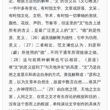
定。根据王运熙的解释，“文”的含义在《文心雕龙》
一书中多有变化，有时指文学、文章或辞藻、文采，
有时指文化、文明、学术，有时指一切事物的形状、
颜色、花纹、声韵、节奏等，但这里的“文”包含上述
所有的含义，是最广泛意义上的“文”。“德”则是性
质、意义，〔26〕戚良德解释为德性，引申为功用、
意义，〔27〕二者相近。范文澜也认为，刘彦和
（勰）所使用的“德”，不同于通常所谓德操之德。
〔28〕这与前两种解释也可以相容。《原道》
将“文”的意义提到了“与天地并生”的高度，“文”乃是自
然之道显示和表达自身的方式。黄侃解释道：“彦和之
意，以为文章本自然生，故篇中数言自然……谁其尸
之，亦神理而已……”〔29〕由自然之理、天地之文出
发，人间之文、在世之文才有生存论的根据和目的，
没有这个形而上的根据，单纯谈论文学创作的具体方