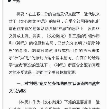
●
王冠
摘要：在主客二分的自然意识支配下，近代以来
对于《文心雕龙·神思》的解释，几乎全部局限在以所
谓创作主体的想象活动强解“神思”的思路上，反向格
义竟成主流。其实，《文心雕龙》首三篇的引领作用
和《神思》的拟题和布局，已然充分表明了强调“神
思”的意图。刘勰只能使用形式指引性的语言来显
示“神”为“思”的源动力这个基本意向。在存在论诠释
学“游戏”概念的透视下，《神思》所蕴含之源初真理
才能不受遮蔽，进而与全书旨趣相贯通。
一、对“神思”意义的流俗理解与“认识论的自然主
义”之误区
《神思》作为《文心雕龙》下篇的重要篇目，近