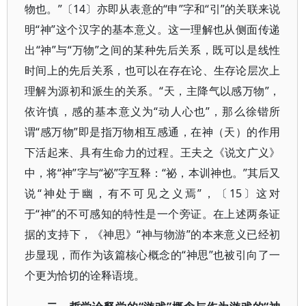
物也。”〔14〕亦即从表意的“申”字和“引”的关联来说
明“神”这个汉字的基本意义。这一理解也从侧面传递
出“神”与“万物”之间的某种先后关系，既可以是线性
时间上的先后关系，也可以在存在论、生存论层次上
理解为源初和派生的关系。“天，主降气以感万物”，
依许慎，感的基本意义为“动人心也”，那么徐锴所
谓“感万物”即是指万物相互感通，在神（天）的作用
下活起来、具有生命力的过程。王夫之《说文广义》
中，将“神”字与“祕”字互释：“祕，本训神也。”其后又
说“神处于幽，有不可见之义焉”，〔15〕这对
于“神”的不可感知的特性是一个旁证。在上述两条证
据的支持下，《神思》“神与物游”的本来意义已经初
步显现，而作为该篇核心概念的“神思”也被引向了一
个更为恰切的诠释语境。