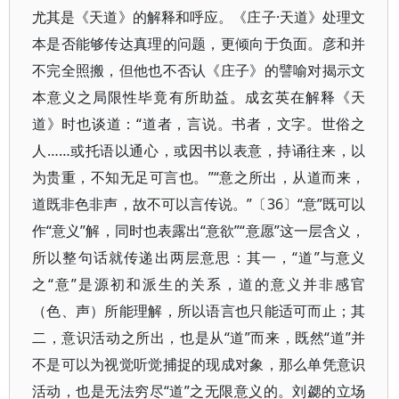
尤其是《天道》的解释和呼应。《庄子·天道》处理文
本是否能够传达真理的问题，更倾向于负面。彦和并
不完全照搬，但他也不否认《庄子》的譬喻对揭示文
本意义之局限性毕竟有所助益。成玄英在解释《天
道》时也谈道：“道者，言说。书者，文字。世俗之
人……或托语以通心，或因书以表意，持诵往来，以
为贵重，不知无足可言也。”“意之所出，从道而来，
道既非色非声，故不可以言传说。”〔36〕“意”既可以
作“意义”解，同时也表露出“意欲”“意愿”这一层含义，
所以整句话就传递出两层意思：其一，“道”与意义
之“意”是源初和派生的关系，道的意义并非感官
（色、声）所能理解，所以语言也只能适可而止；其
二，意识活动之所出，也是从“道”而来，既然“道”并
不是可以为视觉听觉捕捉的现成对象，那么单凭意识
活动，也是无法穷尽“道”之无限意义的。刘勰的立场