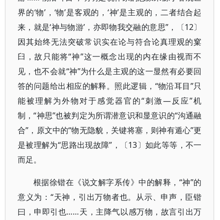
界的‘物’，‘物’是客观的，‘神’是主观的，二者结合起
来，就是‘神与物游’，亦即物我交融的意思”，〔12〕
因其始终无法突破常识实在论与符合论真理观的窠
臼，故只能将“神”这一概念出现的内在缘由视而不
见，也不会就“神”为什么是主观的这一显然有必要回
答的问题给出相应的解释。照此逻辑，“物沿耳目”只
能被理解为外物对于感觉器官的“刺激—反应”机
制，“神思”也被判定为所谓潜意识和显意识的“沟通融
合”，原文中的“物无隐貌，关键将塞，则神有遁心”更
是被理解为“思路出现故障”，〔13〕如此等等，不一
而足。
根据徐锴在《说文解字系传》中的解释，“神”的
意义为：“天神，引出万物者也。从示、申声，臣锴
曰，申即引也……天，主降气以感万物，故言引出万