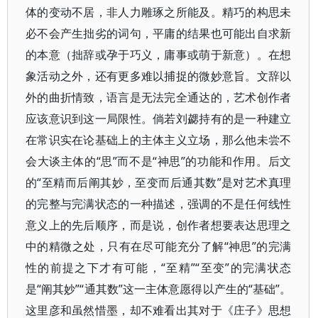
体的变动不居，非人力雕琢之所能及。精巧的构思未
必不会产生拙劣的词句，平庸的结果也可能出自求新
的本意（拙辞或孕于巧义，庸事或萌于新意）。在想
象活动之外，还有更多难以捕捉的微妙意旨。文辞以
外的曲折情致，语言是无法完全通达的，艺术创作者
应该意识到这一局限性。倘若刘勰持有的是一种建立
在常识实在论基础上的主体主义立场，那么他未尝不
会大谈主体的“思”而不是“神思”的功能和作用。后文
的“至精而后阐其妙，至变而后通其数”是对艺术真理
的完整与完满状态的一种描述，强调的不是任何线性
意义上的先后顺序，而是说，创作者想要表达思理之
中的精微之处，只有在尽可能充分了解“神思”的完满
性的前提之下才有可能，“至精”“至变”的完满状态
是“阐其妙”“通其数”这一主体意愿得以产生的“基础”。
这里彦和虽然惜墨，却不难看出其对于《庄子》思想