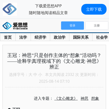
下载爱思想APP
立即下载
随时随地阅读精品文章
登录
注册
首页
法学
经济学
政治学
国际关系
社会学
王冠：神思”只是创作主体的“想象”活动吗？
——诠释学真理视域下的《文心雕龙·神思》
辨正
选择字号：
大
中
小
本文共阅读 2332 次 更新时间：
2025-08-14 07:10
进入专题：
《文心雕龙》
神思
想象