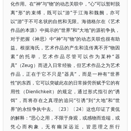
化作用。在“神”与“物”的动态关联中，“心”可以暂时脱
离“形”的束缚，既可以“游”于江海和魏阙，亦可
以“游”于不可名状的自然和无限。海德格尔在《艺术
作品的本源》中揭示的“世界”和“大地”的源初争执，
对于把握《神思》中“神”与“物”的动态关联也很有助
益。根据海氏，艺术作品的产生和流传离不开“物因
素”的托举，艺术作品尽管可以作为某种“器
具”（Zeug）而进入日常经验，但艺术作品之为艺术
作品，正在于它不只是“器具”，而是一种有“世界
性”的东西，它可以突破此在的日常操劳所赋予它的有
用性（Dienlichkeit）的规定，通过形式指引的“诱
饵”，而将存在之真理的追问“引诱”到“大地”和“世
界”的永恒争执中去。〔23〕〔24〕这也印证了黄侃
的解释：“思心之用，不限于身观，或感物而造端，或
凭心而构象，无有幽深远近，皆思理之所行