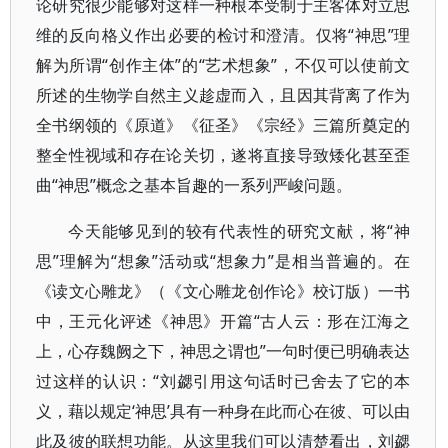
论研究很少能够对这样一种根本受制于主客体对立思
维的反向格义作出必要的检讨和澄清。仅将“神思”理
解为所谓“创作主体”的“艺术想象”，不仅可以使前文
所述的生物学自然主义趁虚而入，且因其背离了作为
全书纲领的《原道》《征圣》《宗经》三篇所奠定的
整全性视域和存在论关切，遂将直接导致矮化甚至歪
曲“神思”概念之基本旨趣的一系列严峻问题。
今天能够见到的较有代表性的研究文献，将“神
思”理解为“想象”活动或“想象力”是相当普遍的。在
《读文心雕龙》（《文心雕龙创作论》校订版）一书
中，王元化评述《神思》开篇“古人云：形在江海之
上，心存魏阙之下，神思之谓也”一句时便已明确表达
过这样的认识：“刘勰引用这句话时已舍去了它的本
义，藉以规定‘神思’具有一种身在此而心在彼、可以由
此及彼的联想功能。从这里我们可以清楚看出，刘勰