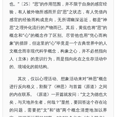
也。”〔25〕“思”的作用范围，并不限于自身的感官经
验，有人被外物所感而开启“思”之状态，有人凭借内
感官的经验而构成意向，无所谓幽深远近，都是“神
思”之理外化流行的产物而已。其后，黄侃也将“思”的
概念和“心”的概念作了区别。尽管他也用“凭心而构
象”的措辞，但这里的“心”毕竟是一个古典世界中的人
文概念而非现代科学概念，构象之心，并不必然指向
人（主体）的意识行为，而是指向此在之生存活动中
的、境域化的前结构。
其次，仅以心理活动、想象活动来对“神思”概念
进行反向格义，割裂了《神思》与首篇《原道》之间
的内在联系。《原道》一开篇就发问：“文之为德也大
矣，与天地并生者，何哉？”显然，要回答这个存在论
的问题，需要把“文”和“德”两个概念清楚地加以界