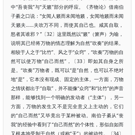
中“吾丧我”与“天籁”部分的呼应。《齐物论》借南伯
子綦之口说：“女闻人籁而未闻地籁，女闻地籁而未闻
天籁夫……夫吹万不同，而使其自己也。咸其自取，
怒者其谁邪？”〔32〕这里既然以“籁”（箫声）为喻，
说明其已经将万物的情态理解为自然“吹奏”的结果。
相较于人之于“比竹”、风之于“众窍”，“吹奏”万物的自
然可以使万物“自己而然”，〔33〕即如其自身之所
是。“吹奏”万物者，既可以“是”自然，也可以不绝对
地“是”，它本没有现成、固定的主体。一方面，万物
之情状都出于“自取”，并不能像“众窍”和“比竹”的声音
那样，能够找到一个明确的发动者（“主体”），另一
方面，万物的发生又不是完全意义上主动的，它们
的“自己而然”又毕竟出于某种被动。南伯子綦从“丧
我”的经验中看到了“自己而然”的个体性，形似自如而
又根本地受制于自然（或称“天”）的被动性。〔34〕