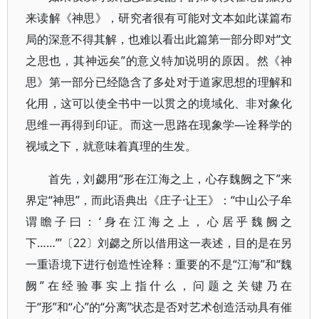
来读解《神思》，研究者很有可能对文本如此谋篇布
局的深意不得其解，也难以看出此篇第一部分即对“文
之思也，其神远矣”的意义特加说明的原因。然《神
思》第一部分已经隐含了多处对于道家思想的理解和
化用，这可以使全书中一以贯之的境域化、非对象化
思维一再得到印证。而这一思路在现象学—诠释学的
视域之下，就意味着真理的生发。
首先，刘勰用“形在江海之上，心存魏阙之下”来
界定“神思”，而此语典出《庄子·让王》：“中山公子牟
谓瞻子曰：‘身在江海之上，心居乎魏阙之
下……’”〔22〕刘勰之所以借用这一表述，目的是在另
一重语境下进行创造性诠释：重要的不是“江海”和“魏
阙”在经验事实上指什么，问题之关键乃在
于“形”和“心”的“分离”状态是否对艺术创造活动具有催