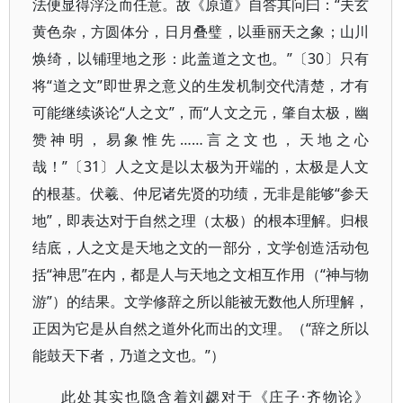
法便显得浮泛而任意。故《原道》自答其问曰：“夫玄
黄色杂，方圆体分，日月叠璧，以垂丽天之象；山川
焕绮，以铺理地之形：此盖道之文也。”〔30〕只有
将“道之文”即世界之意义的生发机制交代清楚，才有
可能继续谈论“人之文”，而“人文之元，肇自太极，幽
赞神明，易象惟先……言之文也，天地之心
哉！”〔31〕人之文是以太极为开端的，太极是人文
的根基。伏羲、仲尼诸先贤的功绩，无非是能够“参天
地”，即表达对于自然之理（太极）的根本理解。归根
结底，人之文是天地之文的一部分，文学创造活动包
括“神思”在内，都是人与天地之文相互作用（“神与物
游”）的结果。文学修辞之所以能被无数他人所理解，
正因为它是从自然之道外化而出的文理。（“辞之所以
能鼓天下者，乃道之文也。”）
此处其实也隐含着刘勰对于《庄子·齐物论》