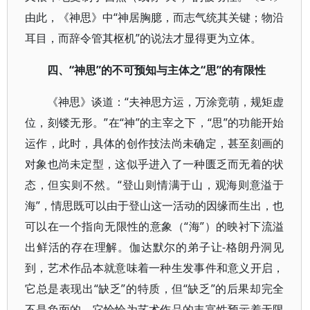
由此，《神思》中“神居胸臆，而志气统其关键；物沿
耳目，而辞令管其枢机”的说法才显得更为立体。
四、“神思”的不可预知与主体之“思”的有限性
《神思》谈道：“夫神思方运，万涂竞萌，规矩虚
位，刻镂无形。”在“神”的主宰之下，“思”的功能开始
运作，此时，具体的创作技法尚未确定，甚至刻画的
对象也尚未定型，这似乎进入了一种匮乏而无着的状
态，但实则不然。“登山则情满于山，观海则意溢于
海”，情思既可以由于登山这一活动的因缘而生出，也
可以在一个指向无限性的意象（“海”）的映衬下流溢
出鲜活的存在理解。伽达默尔的弟子让-格朗丹洞见
到，艺术作品本就意味着一种生发事件和意义开启，
它总是表现出“缺乏”的特质，但“缺乏”的后果却完全
不是负面的，它恰恰为艺术作品的丰富性预示着无限