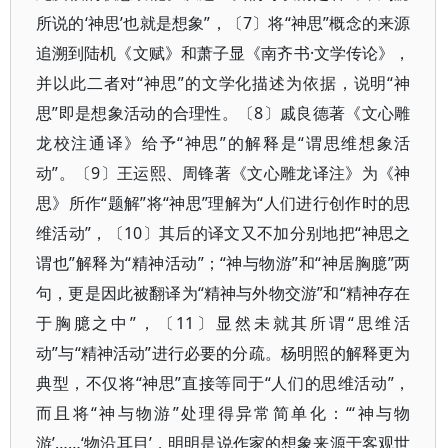
所说的‘神思’也就是想象”，〔7〕将“神思”概念的来源
追溯到陆机《文赋》和萧子显《南齐书·文学传论》，
并以此二者对“神思”的文学化描述为依据，说明“神
思”即是想象活动的合理性。〔8〕戚良德著《文心雕
龙校注通译》给予“神思”的解释是“谓思维想象活
动”。〔9〕王运熙、周锋著《文心雕龙译注》为《神
思》所作“题解”将“神思”理解为“人们进行创作时的思
维活动”，〔10〕其后的译文又不加分别地把“神思之
谓也”解释为“精神活动”；“神与物游”和“神居胸臆”两
句，更是因此被翻译为“精神与外物交游”和“精神存在
于胸臆之中”，〔11〕显然未就其所谓“思维活
动”与“精神活动”进行必要的分疏。杨明照的解释更为
典型，不仅将“神思”直接等同于“人们的思维活动”，
而且将“神与物游”处理得异常简单化：“‘神与物
游’……‘物沿耳目’，明明是说作家的想象来源于客观世