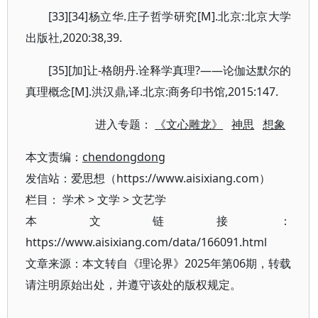
[33][34]杨立华.庄子哲学研究[M].北京:北京大学
出版社,2020:38,39.
[35][加]让-格朗丹.诠释学真理?——论伽达默尔的
真理概念[M].洪汉鼎,译.北京:商务印书馆,2015:147.
进入专题：
《文心雕龙》
神思
想象
本文责编：
chendongdong
发信站：爱思想（https://www.aisixiang.com）
栏目：
学术
>
文学
>
文艺学
本文链接：
https://www.aisixiang.com/data/166091.html
文章来源：本文转自《理论界》2025年第06期，转载
请注明原始出处，并遵守该处的版权规定。