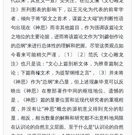
代以来，其意义一直广受关注。在范文澜《文心雕龙
注》所列图表的影响下，以王元化为代表的前辈学
者，倾向于将“驭文之首术，谋篇之大端”的判断性语
句出现在《神思》而非其他篇目，作为强调该篇论文
之地位的主要论据，进而将该篇论文作为“刘勰创作论
的总纲”来进行总体性的理解和把握。尽管这类观点如
今看来可能稍欠严谨，〔1〕〔2〕范氏《文心雕龙
注》也只是说：“文心上篇剖析文体，为辨章篇制之
论；下篇商榷文术，为提挈纲维之言”，〔3〕并未将
《神思》作为“总纲”来凸显，但上述现象毕竟可以反
映出《神思》在整部著作中间的枢纽地位。遗憾的
是，《神思》篇的显要位置和近现代研究者的重视程
度，并没有让“神思”概念的源初意义得到充分的彰
显，相反，相当数量的解释和研究都不出意料地局限
在认识论的自然主义层面。至于什么是“认识论的自然