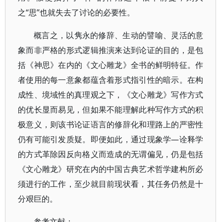
之“思”也就失去了讨论的必要性。
概言之，以隽永的修辞、生动的譬喻、灵活的意
象而非严格的形式逻辑推演来达到论证的目的，是包
括《神思》在内的《文心雕龙》全书的鲜明特征。作
者使用的每一意象都蕴含着形式指引性的暗示。在构
成性、境域性的真理观之下，《文心雕龙》写作方式
的优长显而易见，但如果不能理解此种写作方式的积
极意义，则该书论证语言的修辞化和理路上的严密性
仍有可能引发质疑。即便如此，通过现象学—诠释学
的方式革除因反向格义而造成的无谓偏见，仍是包括
《文心雕龙》研究在内的中国古典艺术哲学建构所必
须进行的工作，至少就目前现状看，其任务仍然是十
分艰巨的。
参考文献：