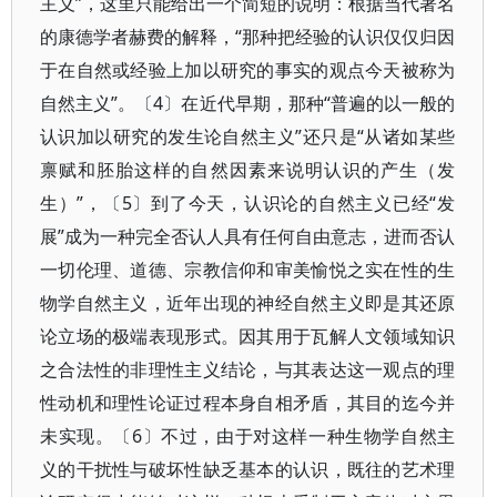
主义”，这里只能给出一个简短的说明：根据当代著名
的康德学者赫费的解释，“那种把经验的认识仅仅归因
于在自然或经验上加以研究的事实的观点今天被称为
自然主义”。〔4〕在近代早期，那种“普遍的以一般的
认识加以研究的发生论自然主义”还只是“从诸如某些
禀赋和胚胎这样的自然因素来说明认识的产生（发
生）”，〔5〕到了今天，认识论的自然主义已经“发
展”成为一种完全否认人具有任何自由意志，进而否认
一切伦理、道德、宗教信仰和审美愉悦之实在性的生
物学自然主义，近年出现的神经自然主义即是其还原
论立场的极端表现形式。因其用于瓦解人文领域知识
之合法性的非理性主义结论，与其表达这一观点的理
性动机和理性论证过程本身自相矛盾，其目的迄今并
未实现。〔6〕不过，由于对这样一种生物学自然主
义的干扰性与破坏性缺乏基本的认识，既往的艺术理