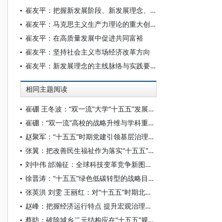
崔友平：把握新发展阶段、新发展理念、新发展格局的有机统一性
崔友平：马克思主义生产力理论的重大创新
崔友平：在高质量发展中促进共同富裕
崔友平：坚持社会主义市场经济改革方向
崔友平：新发展理念的主线脉络与实践要求
相同主题阅读
崔硼 王冬波：“双一流”大学“十五五”发展规划指标体系构建：价值重构与实践路径
崔硼：“双一流”高校的战略升维与学科重构——基于“十五五”规划视角的系统性思考
赵聚军：“十五五”时期党建引领基层治理创新的结构情境与效能优化
张翼：把改善民生福祉作为落实“十五五”规划的出发点和落脚点
刘中伟 邰瀚征：全球科技变革竞争新图景与“十五五”时期我国科技发展新范式
徐晋涛：“十五五”绿色低碳转型的战略目标与应对要点
张英洪 刘雯 王丽红：对“十五五”时期北京农业农村现代化的思考建议
赵峰：把握经济运行特点 提升宏观治理效能
蔡昉：破除城乡二元结构应在“十五五”规划中高度优先