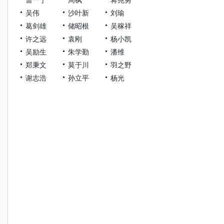
吴伟
沙叶新
刘瑜
葛剑雄
储昭根
吴稼祥
许之远
袁刚
杨小凯
吴励生
朱学勤
潘维
郑秉文
莫于川
羽之野
谢志浩
孙立平
杨光