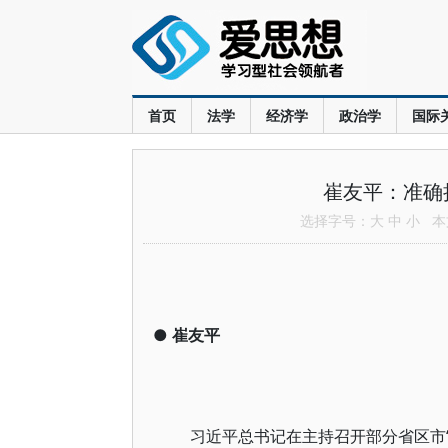
首页
法学
经济学
政治学
国际
崔友平：准确
选择字号：
大
中
小
本文
●
崔友平
习近平总书记在主持召开部分省区市“