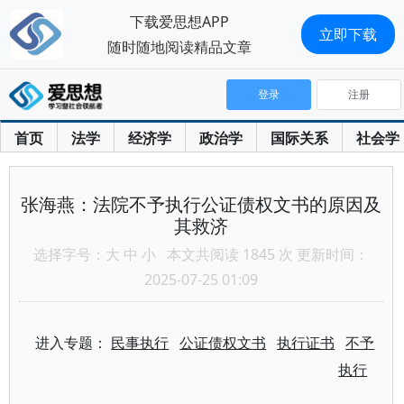
下载爱思想APP
立即下载
随时随地阅读精品文章
登录
注册
首页
法学
经济学
政治学
国际关系
社会学
张海燕：法院不予执行公证债权文书的原因及
其救济
选择字号：
大
中
小
本文共阅读 1845 次 更新时间：
2025-07-25 01:09
进入专题：
民事执行
公证债权文书
执行证书
不予
执行