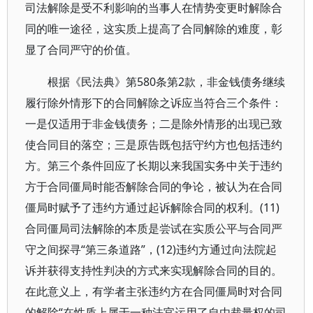
司法解除是受不利影响的当事人在情势变更时解除合
同的唯一途径，这实质上提高了合同解除的难度，彰
显了合同严守的价值。
根据《民法典》第580条第2款，非金钱债务继续
履行除外情形下的合同解除之诉应当符合三个条件：
一是仅适用于非金钱债务；二是除外情形的出现已致
使合同目的落空；三是原告既包括守约方也包括违约
方。第三个条件回应了长期以来我国实务中关于违约
方于合同僵局时能否解除合同的争论，被认为在合同
僵局时赋予了违约方通过起诉解除合同的权利。(11)
合同僵局司法解除的本质是尝试在实质公平与合同严
守之间探寻“第三条道路”，(12)违约方通过向法院起
诉并获得支持性判决的方式来实现解除合同的目的。
在此意义上，有学者主张违约方在合同僵局时对合同
的解除“在性质上属于一种法官运用了自由裁量权的司