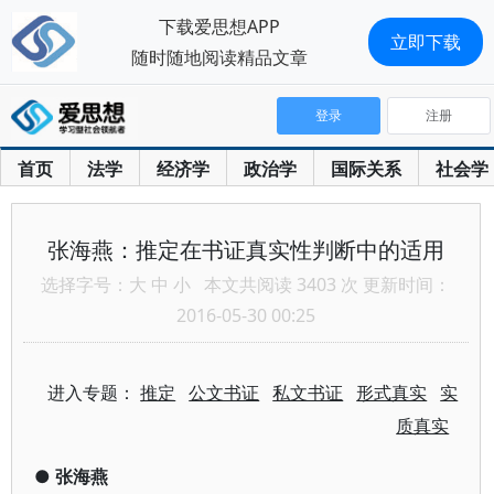
下载爱思想APP
立即下载
随时随地阅读精品文章
登录
注册
首页
法学
经济学
政治学
国际关系
社会学
张海燕：推定在书证真实性判断中的适用
选择字号：
大
中
小
本文共阅读 3403 次 更新时间：
2016-05-30 00:25
进入专题：
推定
公文书证
私文书证
形式真实
实
质真实
●
张海燕