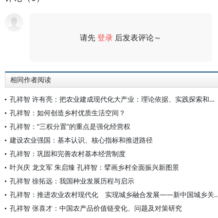
请先
登录
后发表评论～
评论
相同作者阅读
孔祥智 许有亮：把农业建成现代化大产业：理论依据、实践探索和现实路径
孔祥智：如何创造乡村优质生活空间？
孔祥智：“三权分置”的重点是强化经营权
建设农业强国：基本认识、核心指标和推进路径
孔祥智：巩固和完善农村基本经营制度
叶兴庆 龙文军 朱启臻 孔祥智：擘画乡村全面振兴新图景
孔祥智 徐拓远：我国种业发展历程与启示
孔祥智：推进农业农村现代化 实现城乡融合发展——新中国城
孔祥智 张喜才：中国农产品价值链变化、问题及对策研究