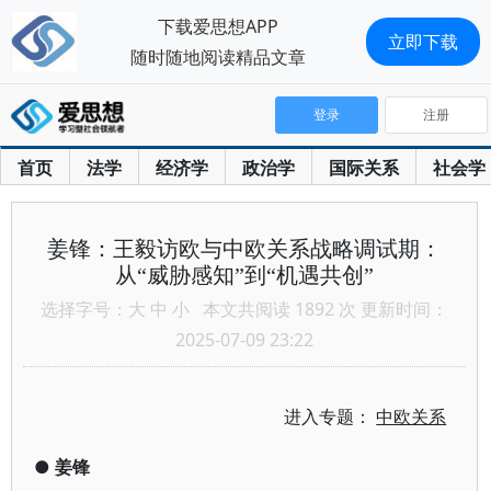
下载爱思想APP
立即下载
随时随地阅读精品文章
登录
注册
首页
法学
经济学
政治学
国际关系
社会学
姜锋：王毅访欧与中欧关系战略调试期：
从“威胁感知”到“机遇共创”
选择字号：
大
中
小
本文共阅读 1892 次 更新时间：
2025-07-09 23:22
进入专题：
中欧关系
●
姜锋