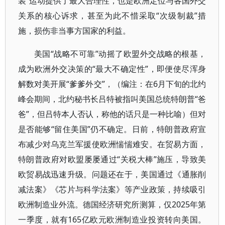
装”运动提供了最大合理性，也是欧洲定位与各国外交
关系的核心诉求，甚至为此不惜采取“次级制裁”措
施，损伤非当事方国家的利益。
美国“战略不可靠”动摇了欧盟外交战略的根基，
成为欧洲外交决策的“最大不确定性”，即便使尽浑身
解数对美开展“爹爹外交”，（编注：在6月下旬的北约
峰会期间，北约秘书长吕特被指叫美国总统特朗普“爸
爸”，但吕特本人否认，称他的话只是一种比喻）但对
是否能够“留住美国”仍不确定。日前，特朗普政府宣
布减少对乌克兰军援使欧洲惴惴难安。在贸易方面，
特朗普政府对欧盟屡屡通过“关税大棒”施压，导致美
欧贸易战迅速升级。问题还在于，美国通过《通胀削
减法案》《芯片与科学法案》等产业政策，持续吸引
欧洲制造业外流。德国经济研究所测算，仅2025年第
一季度，就有165亿欧元欧洲制造业投资转向美国。