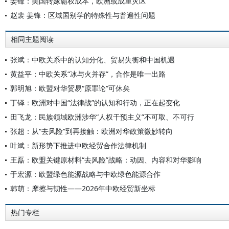
姜锋：美国转嫁霸权成本，欧洲或成重灾区
赵裴 姜锋：区域国别学的特殊性与普遍性问题
相同主题阅读
张斌：中欧关系中的认知分化、贸易失衡和中国机遇
黄益平：中欧关系“冰与火并存”，合作是唯一出路
郭明旭：欧盟对华贸易“原罪论”可休矣
丁铎：欧洲对中国“法律战”的认知和行动，正在起变化
田飞龙：民族领域欧洲涉华“人权干预主义”不可取、不可行
张超：从“去风险”到再接触：欧洲对华政策微妙转向
叶斌：新形势下推进中欧经贸合作法律机制
王磊：欧盟关键原材料“去风险”战略：动因、内容和对华影响
于宏源：欧盟绿色能源战略与中欧绿色能源合作
韩萌：摩擦与韧性——2026年中欧经贸新坐标
热门专栏