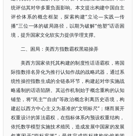
统评估其对华多重负面影响。本文提出构建中国自主
评价体系的概念框架，探索构建“立论—实践—传
播”三位一体的破局路径，以期为破解“他塑”话语困
境，提升国家文化软实力提供学理支撑。
二、困局：美西方指数霸权黑箱操弄
美西方国家依托其构建的制度性话语霸权，将国
际指数排名异化为推行认知作战的战略武器，通过系
统性操控指数生成的全链条环节，构建起对华实施战
略遏制的话语陷阱。其运作机制始于概念重构的认知
铺垫，将“民主”“自由”等政治概念剥离历史语境，构
建起以西方中心主义为基准的“文明标尺”；继而展开
权重设计的算法霸权，在指标体系内预设权重结构，
依托数学模型实施技术殖民，造成发展中国家的发展
叙事困于“指标牢笼”；最终完成指标建构的偏差闭