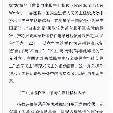
家”发布的《世界自由报告》指数（Freedom in the
World），妄图将中国的全过程人民民主建设成效排
挤出世界民主话语体系。在测量某一国家是否为民主
国家时，“自由之家”采取较为简单且不重实际的标
准，声称只要国家政体存在选举过程便可以界定为“民
主”国家［22］，以竞争性选举作为评判标准来制
造“自由”与“不自由”、“民主”与“专制”等非此即彼的二
元对立，意图遮蔽西式民主中“?金钱民主”“精英民
主”“选举民主”等形式民主的虚伪面目。这一系列操作
揭示了国际话语权争夺中的深层次政治动机与复杂关
系。
（二）捏造权重，倾向性设计指标因子
指数评价体系是评估对象细分单元之间按照一定
逻辑关系构成的信息集合，呈现多级递进的层次结