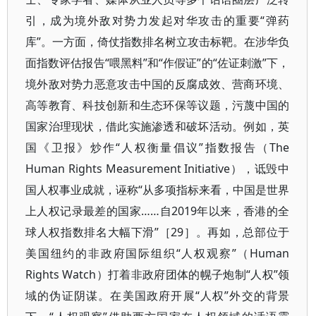
引，成为境外敌对势力发起对华攻击的重要“弹药
库”。一方面，倚仗指数排名树立攻击标靶。在涉华负
面指数评估报告“喂黑料”和“作假证”的“佐证刺激”下，
境外敌对势力恶意攻击中国的反腐成效、营商环境、
高等教育、科技创新和生态环保等议题，污蔑中国的
国家治理现状，借此实施渗透和破坏活动。例如，英
国《卫报》炒作“人权衡量倡议”指数报告（The
Human Rights Measurement Initiative），诋毁中
国人权事业成就，诬称“从多项指标来看，中国是世界
上人权记录最差的国家……自2019年以来，香港的全
球人权指数排名大幅下滑”［29］。再如，总部位于
美国纽约的非政府国际组织“人权观察”（Human
Rights Watch）打着非政府团体的幌子炮制“人权”领
域的伪证阴谋。在美国政府开展“人权”外交的背景