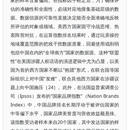
家的样本含量偏高。在指标因子框定后，为了确保评
估的准确性和全面性，必须对应地搜集基础层级的数
据。数据信源的可靠性直接决定能否全面准确地反映
所评估的对象或领域。美西方国家固守冷战思维、热
衷阵营对抗，在运算指数排名结果时，通过玩弄操控
地域覆盖范围的把戏干扰数据质量，回避使用或削弱
包括中国在内的“全球南方”国家的数据源。这种“联盟
性”在美国涉疆人权话语的演进逻辑中尤为凸显，以美
国为首的西方国家不断以“抱团”形式，在联合国等国
际组织上对中国“发难”，联合其他西方国家在涉疆议
题上向中国施压［24］。此外，在法国益普索调查公
司（Ipsos）发布的“国家品牌指数”（Nation Brands
Index）中，中国品牌排名长期浮动于被评估国家的
中等偏下水平，国家品牌美誉度与营收效益额悬殊。
该指数受访者样本来自20个国家，其中发达国家的样