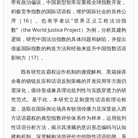
带有政治偏误，中国新型智库应重视全球指数开发，
积极竞争指数的国际话语权，维护国际社会的良秩公
序［16］。也有学者以“世界正义工程法治指
数”（the World Justice Project）为例，分析其建构
逻辑，研究中国法治指数的具体问题和缺陷，并提出
借鉴国际指数的构造方法和经验来提升中国指数话语
影响力［17］。
既有研究在霸权运作机制的微观解构、黑箱操弄
余毒的锁链反应和话语反制策略的开发应用等方面仍
需深化，亟待形成兼具理论批判性与实践穿透力的研
究范式。基于此，本研究立足制度性话语权理论框
架，选取在国际舆论场具有较强传播力且深度嵌入西
方话语霸权的典型指数评价体系作为样本，运用批判
性话语分析方法，揭示其潜藏的意识形态编码与认知
建构机制，深度解构涉华评价中的隐性话语陷阱，系