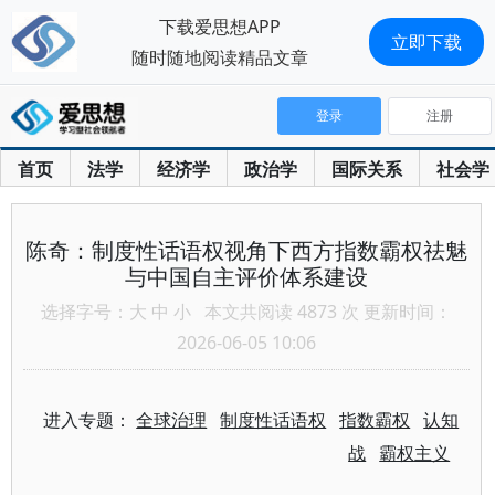
下载爱思想APP
立即下载
随时随地阅读精品文章
登录
注册
首页
法学
经济学
政治学
国际关系
社会学
陈奇：制度性话语权视角下西方指数霸权祛魅
与中国自主评价体系建设
选择字号：
大
中
小
本文共阅读 4873 次 更新时间：
2026-06-05 10:06
进入专题：
全球治理
制度性话语权
指数霸权
认知
战
霸权主义