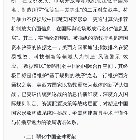
断，在经济发展、市场开放等领域刻意压低中国排
名，制造所谓“优等生—差等生”的二元对立叙事。符
号暴力不仅损毁中国现实国家形象，更通过算法推荐
机制放大负面信息，在国际舆论场形成污名化“信息茧
房”。其三，实施经济围猎。被操纵的指数排名是跨国
资本决策的依据之一，美西方国家通过指数排名在贸
易投资、科技创新等领域人为制造“风险警示”效
应。“数据殖民”策略削弱中国的国际合作空间，其终
极目标是借维护“基于规则的秩序”之名，行维护西方
霸权之实。美西方国家以指数霸权为载体的新型认知
战，已突破传统舆论战的信息传播维度，深度介入国
际规则制定、资源配置决策等战略层面，对塑造中国
国家形象构成系统性挑战，亟需构建兼具学术严谨性
与传播穿透力的破局话语体系。
（二）弱化中国全球贡献