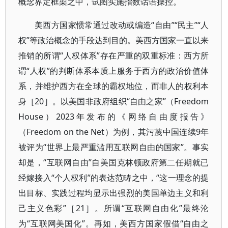
概念界定框架之中，试图实施指数话语操控。
美西方国家惯常通过改动或编造“自由”“民主”“人
权”等政治概念的手段达到目的。美西方国家一直以来
推销的所谓“人权体系”存在严重的双重标准：西方所
谓“人权”的判断体系本质上服务于西方的政治价值体
系，并维护西方在全球的霸权地位，而非人的权利本
身［20］。以美国非政府组织“自由之家”（Freedom
House）2023年发布的《网络自由度报告》
（Freedom on the Net）为例，其污蔑中国连续9年
被评为“世界上最严重滥用互联网自由的国家”。事实
却是，“互联网自由”自美国克林顿政府第二任期就已
经嫁接入“个人权利”的表达范畴之中，“这一理念的提
出目标、实践过程均显示出强烈的美国单边主义和利
己主义色彩”［21］。所谓“互联网自由化”最终沦
为“互联网美国化”。再如，美西方国家假借“自由之