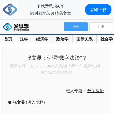
下载爱思想APP
立即下载
随时随地阅读精品文章
登录
注册
首页
法学
经济学
政治学
国际关系
社会学
张文显：何谓“数字法治”？
选择字号：
大
中
小
本文共阅读 1496 次 更新时间：
2025-07-06 22:11
进入专题：
数字法治
●
张文显
(
进入专栏
)