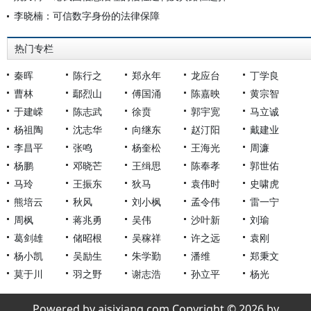
李晓楠：可信数字身份的法律保障
热门专栏
秦晖
陈行之
郑永年
龙应台
丁学良
曹林
鄢烈山
傅国涌
陈嘉映
黄宗智
于建嵘
陈志武
徐贲
郭宇宽
马立诚
杨祖陶
沈志华
向继东
赵汀阳
戴建业
李昌平
张鸣
杨奎松
王海光
周濂
杨鹏
邓晓芒
王缉思
陈奉孝
郭世佑
马玲
王振东
狄马
袁伟时
史啸虎
熊培云
秋风
刘小枫
孟令伟
雷一宁
周枫
蒋兆勇
吴伟
沙叶新
刘瑜
葛剑雄
储昭根
吴稼祥
许之远
袁刚
杨小凯
吴励生
朱学勤
潘维
郑秉文
莫于川
羽之野
谢志浩
孙立平
杨光
Powered by aisixiang.com Copyright © 2026 by