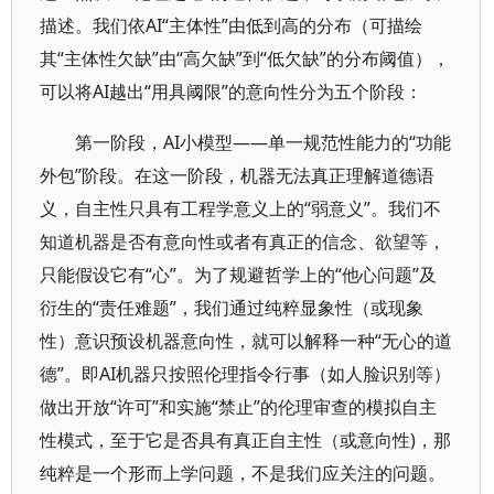
描述。我们依AI“主体性”由低到高的分布（可描绘
其“主体性欠缺”由“高欠缺”到“低欠缺”的分布阈值），
可以将AI越出“用具阈限”的意向性分为五个阶段：
第一阶段，AI小模型——单一规范性能力的“功能
外包”阶段。在这一阶段，机器无法真正理解道德语
义，自主性只具有工程学意义上的“弱意义”。我们不
知道机器是否有意向性或者有真正的信念、欲望等，
只能假设它有“心”。为了规避哲学上的“他心问题”及
衍生的“责任难题”，我们通过纯粹显象性（或现象
性）意识预设机器意向性，就可以解释一种“无心的道
德”。即AI机器只按照伦理指令行事（如人脸识别等）
做出开放“许可”和实施“禁止”的伦理审查的模拟自主
性模式，至于它是否具有真正自主性（或意向性)，那
纯粹是一个形而上学问题，不是我们应关注的问题。