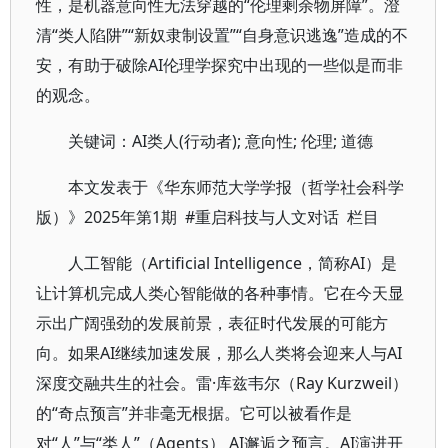
性，是机器意向性无法穿越的“伦理剩余物屏障”。澄
清“类人陷阱”“新奴隶制设置”“自身意识逃逸”造成的不
安，有助于破除AI伦理学探究中出现的一些似是而非
的观念。
关键词：AI类人(行动者); 意向性; 伦理; 道德
本文发表于《华东师范大学学报（哲学社会科学
版）》2025年第1期 #重启科技与人文对话 栏目
人工智能（Artificial Intelligence，简称AI）是
让计算机完成人类心智能做的各种事情。它在今天显
示出广阔强劲的发展前景，表征时代发展的可能方
向。如果AI继续加速发展，那么人类将会迎来人与AI
深度交融共生的社会。雷·库兹韦尔（Ray Kurzweil）
的“奇点预言”并非毫无根据。它可以被看作是
对“人”与“类人”（Agents） AI邂逅之预言。AI演进开