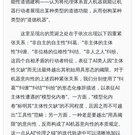
能性道德建构——认为将伦理体系置入机器就能让机
器行动者展现出某种类型的道德功能，从而创构某种
类型的“道德机器”。
这里呈现出的荒诞之处在于依次出现以下四重紧
张关系：“非自主的自主性”纠葛、“非主体的主体
性”纠缠、“非位格的位格性”纠结、“非人之人”纠纷。
这四个自相矛盾的行动者特征，表征了AI类人因“主体
性欠缺”而无法最终越出其初始用具形态的阈限。对于
机器意向性的上述四种紧张关系，我们分别使用了“纠
葛”“纠缠”“纠结”“纠纷”的形态化修辞描述，以表征AI
主体性遭遇的“模型化内卷”。一方面，“模型化内
卷”标明其“主体性欠缺”的不同程度，且因之而不可越
出“工具性”范畴；另一方面，一种老是要越出“用具阈
限”的意向性，反而构成了AI机器意向性的本质规定。
这一点从AI“伦理之锚”的迭代轨迹中可以清晰地加以