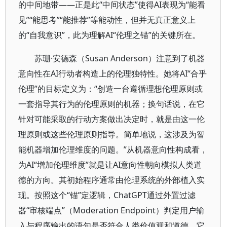
的中间地带——正是此“中间状态”使得AI表现为“能看
见”“能思考”“能推荐”等能动性，但并无真正意义上
的“自我意识”，此为理解AI“伦理之锚”的关键所在。
苏珊·安德森（Susan Anderson）注意到了机器
意向性在AI行动者构造上的伦理独特性。她将AI“合乎
伦理”的目标定义为：“创造一台遵循理想伦理原则或
一套指导其行为的伦理原则的机器；换句话说，在它
针对可能采取的行动方案做出决定时，就是由这一伦
理原则或这些伦理原则指导。简单地说，这涉及为智
能机器增加伦理维度的问题。”从机器意向性构成看，
为AI“增加伦理维度”就是让AI意向性朝向模拟人类道
德的方向。其初始程序通常由伦理系统的外部植入实
现。按照这个“锚”定逻辑，ChatGPT通过外置过滤
器“审核端点”（Moderation Endpoint）判定用户输
入与程序输出的语句是否符合人类价值观和道德。它