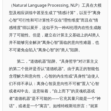
（Natural Language Processing, NLP）工具在大模
型及相应训练中甚至生成了“情感计算”，以至于“离身
心智”可行性和可计算性不仅在“理性维度”而且在“情
感维度”得以展开，这似乎为一种AI伦理内在性生成敞
开了可能性。但是，建立在计算主义基础上的AI类人
并不能够完全解决“离身心智”面临的意向性难题，也
不可避免会陷入“离身心智”的“类人”陷阱。
第二，“道德机器”陷阱。“具身哲学”对计算主义
的第二个批评是否认“道德机器”。由于真正的智能包
含理解力和意向性，心智的内生性或“具身性”迫使人
们不得不承认：离身心智及意向性不可被“置入”心智
或者AI中去。这意味着，“自上而下”的灵魂机器或
者“道德机器”是不可能的——它充其量只能是一个“神
话”，或者是一个“寓言”。如维特根斯坦所言：“就算