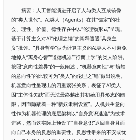
摘要：人工智能演进开启了人与类人互成镜像
的“类人世代”。AI类人（Agents）在其“锚定”的社
会、理性、价值、德性存在中以“伦理物形式”呈现。
基于计算主义对AI“伦理之锚”的阐释遭遇“具身主
义”批评。“具身哲学”认为计算主义的AI类人不可避免
地掉入“离身心智”“道德机器”“行而上学”的类人陷阱。
按照“意向性差异”的一般阐述，“机器意向性”与“蝙蝠
的意向性”的比较可为“类人”的伦理之“锚”做出说明。
机器意向性呈现出的四重紧张关系，表征了AI类人
因“主体性欠缺”而无法最终越出其初始用具形态的阈
限，因而隐蔽着一种“新奴隶制设置”。人机共生意向
性作为机器伦理的底层架构以“自身意识逃逸”为技术
进路，然而这实际上预设了“自身意识”返回自身且面
向自己本身的反思的重要性。反思性带来的不安或忧