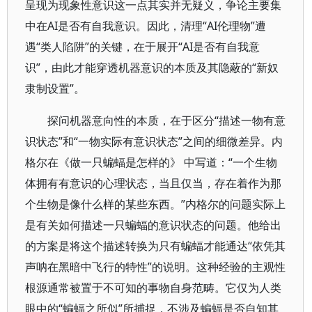
呈现为现象性意识这一点其实并无疑义，争论主要集
中在AI是否有自我意识。因此，清理“AI伦理物”遭
遇“类人陷阱”的关键，在于展开“AI是否有自我意
识”，由此才能穿透机器意识的本质及其隐蔽的“新奴
隶制设置”。
探问机器意向性的本质，在于区分“描述一物有意
识状态”和“一物实际有意识状态”之间的细微差异。内
格尔在《做一只蝙蝠是怎样的》 中写道：“一个生物
体拥有有意识的心理状态，当且仅当，存在着作为那
个生物是像什么样的某些东西。”内格尔的问题实际上
是有关如何描述一只蝙蝠的意识状态的问题。他给出
的方案是将这个描述转换为只有蝙蝠才能通达“依凭其
声呐在黑暗中飞行的特性”的说明。这种经验的主观性
根源通常被置于不可知的事物自身范畴。它仅为人类
眼中的“蝙蝠之所似”所捕捉，不涉及蝙蝠是否自知其