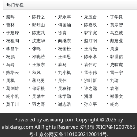
热门专栏
秦晖
陈行之
郑永年
龙应台
丁学良
曹林
鄢烈山
傅国涌
陈嘉映
黄宗智
于建嵘
陈志武
徐贲
郭宇宽
马立诚
杨祖陶
沈志华
向继东
赵汀阳
戴建业
李昌平
张鸣
杨奎松
王海光
周濂
杨鹏
邓晓芒
王缉思
陈奉孝
郭世佑
马玲
王振东
狄马
袁伟时
史啸虎
熊培云
秋风
刘小枫
孟令伟
雷一宁
周枫
蒋兆勇
吴伟
沙叶新
刘瑜
葛剑雄
储昭根
吴稼祥
许之远
袁刚
杨小凯
吴励生
朱学勤
潘维
郑秉文
莫于川
羽之野
谢志浩
孙立平
杨光
Powered by aisixiang.com Copyright © 2026 by
aisixiang.com All Rights Reserved 爱思想 京ICP备12007865
号-1 京公网安备11010602120014号.