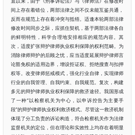
直以来，由于《刑事诉讼法》与《律师法》在修改时
间上存在着错位，两部法律之间不仅未能互鉴共通，
反而在规范上存在着冲突与抵牾。适逢本轮两部法律
修改时间同步之际，应抓住契机，基于两部法律各自
的鲜明特性，科学合理地安排相应的规范内容。其
次，适度扩张辩护律师执业权利保障的权利范畴。为
消除律师辩护的后顾之忧，应当适度延展辩护律师言
论豁免权的适用边界，增设拒证权、拒绝搜查与扣押
权等。改变律师惩戒模式，强化行业自律，实现律师
行业的自我管理、自我约束、自我规范。复次，构建
多元的辩护律师执业权利保障的救济途径。我国形成
了一种“以检察机关为中心，以申诉控告为主要手
段”的辩护律师执业权利救济模式。尽管这一救济机制
体现了分工负责的诉讼构造，符合检察机关作为法律
监督机关的定位，但在理论和实效性上均存在着明显