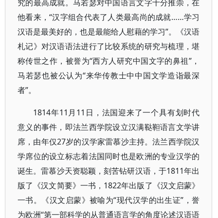
究的最高成就。马若瑟对中国语言文字十分推崇，在
他看来，“汉字组合代表了人类最高尚的成就……学习
汉语是最美好的，也是最能给人慰藉的学习”。《汉语
札记》对汉语语法进行了比较系统的研究与梳理，堪
称传世之作，被誉为“西方人研究中国文字的鼻祖”，
马若瑟也被公认为“来华传教士中中国文学造诣最深
者”。
1814年11月11日，法国迎来了一个具有划时代
意义的事件，即法兰西学院设立汉满鞑靼语言文学讲
席，由年仅27岁的汉学家雷慕沙主持。法兰西学院汉
学席位的设立标志着法国同时也是欧洲的专业汉学的
诞生。雷慕沙天资聪颖，刻苦钻研汉语，于1811年出
版了《汉文简要》一书，1822年出版了《汉文启蒙》
一书。《汉文启蒙》被喻为“现代汉学的出生证”，誉
为欧洲“第一部科学的从普通语言学的角度论述汉语语