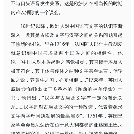
不与口头语音发生关系。这是欧洲人在相当长的时期
内难以消除的一个误会。
18世纪以降，欧洲人对中国语言文字的认识不断
深入，尤其是古埃及文字与汉字之间的关系问题引起
了热烈的讨论。早在1716年，法国阿夫郎什主教胡爱
就意识到中国与埃及两个民族之间的相似性。他
说：“中国人对本族起源之感觉极灵，其习惯于埃及人
极其符合，其正体与便体之两种文字甚至语言，信轮
回之说，养黄牛之习，亦复相似……”1738年，英国人
威廉·沃伯顿出版了多卷本的《摩西的神圣使命》一
书，他指出，“汉字与古埃及文字有一定的渊源关
系……汉字是对古埃及文字的一种改进，代表着象形
文字向字母问题发展的最高层次”。1761年，英国皇
家学会会员尼达姆在位于意大利都灵的亚述国王巴尼
拔的陈列室里，发现了一尊伊西斯女神的半身雕像，