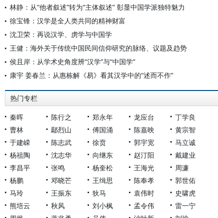
林静：从“他者叙述”转为“主体叙述” 彰显中国学派独特魅力
徐宝锋：汉学是全人类共同的精神财富
沈卫荣：再说汉学、虏学与中国学
王健：海外关于传统中国民间信仰研究的脉络、议题及趋势
侯且岸：从学术史角度辨“汉学”与“中国学”
康宇 姜春兰：从惠栋解《易》看其汉学中的“述而不作”
热门专栏
秦晖
陈行之
郑永年
龙应台
丁学良
曹林
鄢烈山
傅国涌
陈嘉映
黄宗智
于建嵘
陈志武
徐贲
郭宇宽
马立诚
杨祖陶
沈志华
向继东
赵汀阳
戴建业
李昌平
张鸣
杨奎松
王海光
周濂
杨鹏
邓晓芒
王缉思
陈奉孝
郭世佑
马玲
王振东
狄马
袁伟时
史啸虎
熊培云
秋风
刘小枫
孟令伟
雷一宁