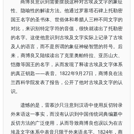
商博良意识到需要摆脱这种对古埃及文字的象征
性、隐喻性的解读方法。他通过罗塞塔石碑上托勒密
国王名字的圣书体、世俗体和希腊人三种不同文字的
对比，来识别特定字符的音值，很快就读出了托勒密
的名字。这使他意识到古埃及文字实际上记录了古埃
及人的语言，而不是所谓的象征神秘智慧的符号。后
来，商博良又陆续读出了克里奥帕特拉、亚历山大、
恺撒等国王的名字，从而发现了释读古埃及文字体系
的真正钥匙——表音。1822年9月27日，商博良在法
兰西科学院发表了报告，公开了他对古埃及文字的认
识。
遗憾的是，雷慕沙只注意到汉语中使用反切转录
外来语这一事实，而没有认识到中国传统词典编纂中
反切方法的广泛使用，从而导致商博良也误以为在古
埃及文字体系中表音只限于外来语名字。1824年，商