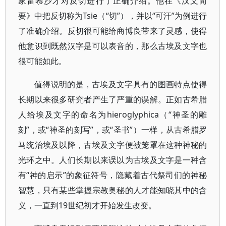
家雷慕沙才对反切进行了正确介绍。他在《汉文简
要》中把反切称为Tsie（“切”），并以“可汗”为例进行
了准确介绍。反切很可能给商博良带来了灵感，使得
他意识到既然汉字是可以表音的，那么古埃及文字也
很可能如此。
值得说明的是，古埃及文字具有的图画特点使得
长期以来很多研究者产生了严重的误解。正如古希腊
人给埃及文字的命名为hieroglyphica（“神圣的雕
刻”，或“神圣的刻写”，或“圣书”）一样，从古希腊罗
马统治埃及以降，古埃及文字便被笼罩在这种神秘的
光环之中。人们长期以来误以为古埃及文字是一种含
有“神的启示”的象征符号，隐藏着古代祭司们的神秘
智慧，只有某些掌握宗教奥秘的人才能知晓其中的含
义，一直到19世纪初才开始发生改变。