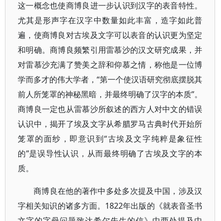
这一概念也使商博良进一步认识到汉字的表音特性。
尤其是形声字在汉字中数量如此丰富，造字如此普
遍，使商博良对古埃及文字可以表音的认识更为坚定
和明确。商博良频繁引用雷慕沙的汉文研究成果，并
对雷慕沙充满了赞美之辞和仰慕之情，称他是一位博
学而多才的伟大学者，“第一个使汉语研究彻底摆脱其
前人所笼罩的神秘黑暗，并最终明确了汉字的本质”。
商博良一定也从雷慕沙所叙述的西方人对中文的错误
认识中，揭开了埃及文字从希腊罗马古典时代开始所
笼罩的面纱，即意识到“古埃及文字纯粹是象征性
的”是误导性认识，从而最终明确了古埃及文字的本
质。
商博良在他的著作中多处多次提及中国，涉及汉
字相关知识的诸多方面。1822年出版的《就表音圣书
文字的字母问题致达希尔先生的信》中两处提及中