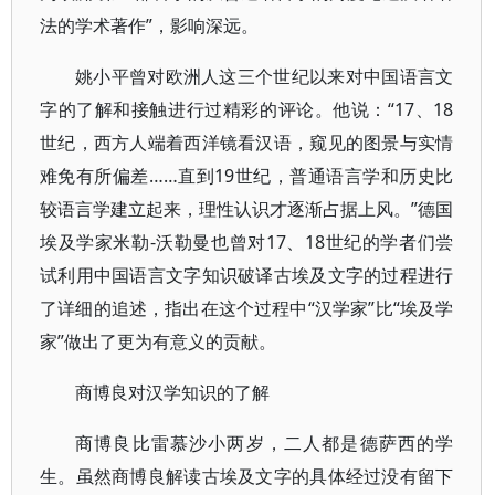
法的学术著作”，影响深远。
姚小平曾对欧洲人这三个世纪以来对中国语言文
字的了解和接触进行过精彩的评论。他说：“17、18
世纪，西方人端着西洋镜看汉语，窥见的图景与实情
难免有所偏差……直到19世纪，普通语言学和历史比
较语言学建立起来，理性认识才逐渐占据上风。”德国
埃及学家米勒-沃勒曼也曾对17、18世纪的学者们尝
试利用中国语言文字知识破译古埃及文字的过程进行
了详细的追述，指出在这个过程中“汉学家”比“埃及学
家”做出了更为有意义的贡献。
商博良对汉学知识的了解
商博良比雷慕沙小两岁，二人都是德萨西的学
生。虽然商博良解读古埃及文字的具体经过没有留下