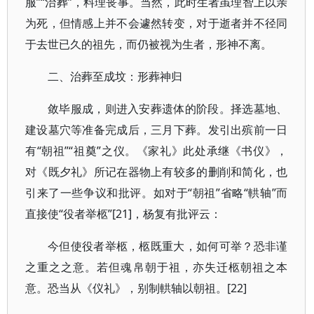
服”“治葬”，料理丧事。当然，此时生者虽理智上以亲
为死，但情感上并不会遽然转变，对于逝者并不径同
于去世已久的祖先，而仍被视为生者，形神不离。
二、治葬至成坟：形葬神归
敛毕服成，则进入安葬遗体的阶段。择选墓地、
建设墓穴等准备完成后，三月下葬。发引出殡前一日
有“朝祖”“祖奠”之仪。《家礼》此处承继《书仪》，
对《既夕礼》所记在器物上有较多的删削和简化，也
引来了一些争议和批评。如对于“朝祖”省略“輁轴”而
直接使“役者举柩”[21]，杨复有批评云：
今但使役者举柩，柩既重大，如何可举？恐非谨
之重之之意。若但魂帛朝于祖，亦失迁柩朝祖之本
意。恐当从《仪礼》，别制輁轴以朝祖。[22]