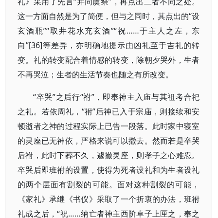
礼》采用了先言“并同虞祭”，再点出二者不同之处。
这一方面自然是为了简便，但与之同时，其点出的“设
玄酒瓶”“取井花水充玄酒”“祝……于主人之左，东
向”[36]等差异，亦明确地提示由凶礼至于吉礼的转
变。礼的转变配合着情感的转变，除朝夕哭外，生者
不再哭泣；生者的生活节奏也随之有所改变。
“卒哭”之后行“祔”，即奉神主入庙与其祖考合祀
之礼。若依周礼，“祔”后神已入于宗庙，则接续和安
顿逝者之神的过程实际上已告一段落。此时家中寝室
的灵座已无神依，严格来说可以撤去。然而若是卒哭
后祔，此时下葬不久，遽撤灵座，则孝子之心难忍。
卒哭后即班祔的设置，使得为死者设礼和为生者设礼
的两个层面有割裂的可能。面对这种割裂的可能，
《家礼》承继《书仪》采取了一个折衷的办法，班祔
礼成之后，“祝……纳亡者神主西阶卓子上匣之，奉之