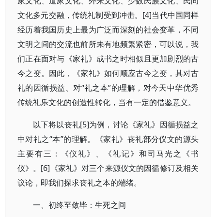
家文化、道家文化、外来文化、少数民族文化、民间
文化多元交融，传统礼制受到冲击。[4]当代中国同样
经历着我国历史上最为广泛而深刻的社会变革，不同
文明之间的交流也前所未有地频繁紧密，可以说，我
们正在面对与《家礼》成书之时相似且更加剧烈的古
今之变。因此，《家礼》如何顺应古今之变，其对古
礼的因循损益、对“礼之本”的理解，对今天中华优秀
传统礼乐文化的创造性转化，当有一定的借鉴意义。
以下将以丧礼[5]为例，讨论《家礼》因循损益之
中对礼之“本”的理解。《家礼》丧礼部分仪文的源头
主要有三：《仪礼》、《礼记》和司马光之《书
仪》。[6]《家礼》对三个来源仪文的因循修订及相关
议论，即我们探求丧礼之本的端绪。
一、初终至敛毕：生死之间