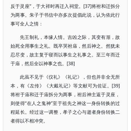
反于灵座”，于大祥时再迁入祠堂。[37]将祔和迁拆分
为两事。朱子于书信中亦多次提倡此说，认为依此行
事可全人之情：
先王制礼，本缘人情。吉凶之际，其变有渐，故
始死全用事生之礼。既卒哭祔庙，然后神之。然犹未
忍尽变，故主复于寝而以事生之礼事之。至三年而迁
于庙，然后全以神事之也。[38]
此虽不见于《仪礼》《礼记》，但也并非全无所
本，有《左传》《大戴礼记》等文献可为佐证。[39]
将祔于庙和迁于庙拆分为两事，祔后神主返于灵座，
则使得“在人之鬼神”至于祖先之神这一身份转换的过
程延长。经过这一调整，孝子之心与逝者身份转换二
者得以不相冲突。