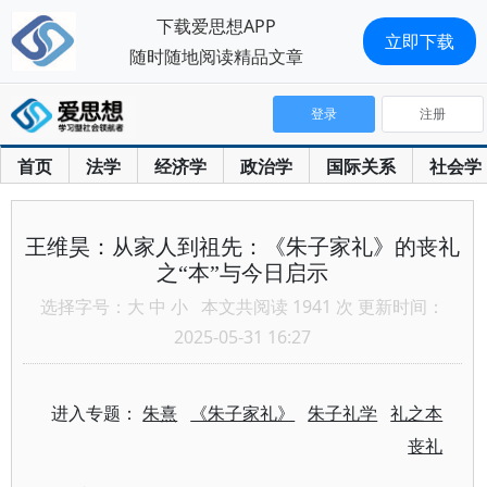
下载爱思想APP
立即下载
随时随地阅读精品文章
登录
注册
首页
法学
经济学
政治学
国际关系
社会学
王维昊：从家人到祖先：《朱子家礼》的丧礼
之“本”与今日启示
选择字号：
大
中
小
本文共阅读 1941 次 更新时间：
2025-05-31 16:27
进入专题：
朱熹
《朱子家礼》
朱子礼学
礼之本
丧礼