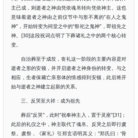
主已成，则逝者之神由凭依魂帛转向凭依神主。这也
意味着逝者之神由之前仪节中与形不离的“在人之鬼
神”，开始转变为祠堂之中的“祭祀之鬼神”，即祖先之
神。[30]这段祝词点明了下葬诸礼之中的两个核心转
变。
自治葬至于成坟，丧礼这一阶段的主要内容是对
逝者之形的安顿，并开启逝者之神身份的转变。与之
相应，生者保藏亡亲形体的情感得到安顿，此后将开
始与逝者之神建立起新的关系。
三、反哭至大祥：成为祖先
葬后“反哭”，此时“祝奉神主入，置于灵座”[31]；
此后的礼仪之中，神主取代了魂帛。反哭之后即行虞
祭。虞祭，《家礼》引郑玄语明其义：“郑氏曰：‘骨