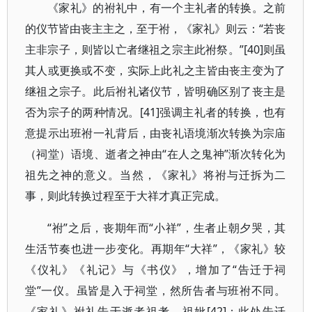
《家礼》的祔礼中，有一个主礼者的转换。之前
的仪节皆由丧主主之，至于祔，《家礼》则云：“若丧
主非宗子，则皆以亡者继祖之宗主此祔祭。”[40]则虽
其人或更换或不变，实际上此礼之主皆由丧主变为了
继祖之宗子。此后祔礼诸仪节，皆明确区别了丧主是
否为宗子的两种情况。[41]强调主礼者的转换，也有
意提示出班祔一礼背后，由丧礼语境渐次转换为宗庙
（祠堂）语境、逝者之神由“在人之鬼神”渐次转化为
祖先之神的意义。当然，《家礼》将祔与迁拆为二
事，则此转换过程至于大祥才真正完成。
“祔”之后，丧期年而“小祥”，生者止朝夕哭，其
生活节奏也进一步变化。再期年“大祥”，《家礼》较
《仪礼》《礼记》与《书仪》，增加了“告迁于祠
堂”一仪。虽皆是入于祠堂，然所告者与班祔不同。
《家礼》祔礼告于逝者祖考、祖妣[42]；此处告迁