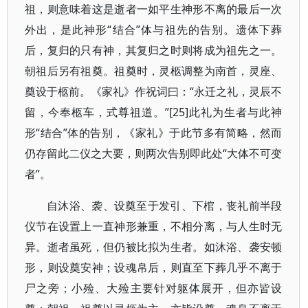
祖，则意味着这是逝者一如平生神形不离的最后一次
外出，是此神形“结合”体与祖先的告别。遗体下葬
后，复归的只有神，其复归之时则将成为祖先之一。
朝祖后另有祖奠。祖奠时，灵柩调整为南首，灵座、
奠设于柩前。《家礼》作祝词曰：“永迁之礼，灵辰不
留，今奉柩车，式尊祖道。”[25]此礼为生者与此神
形“结合”体的告别，《家礼》于此节多有简略，然而
仍存留此二仪之大要，则两次告别即此处“大体不可变
者”。
自沐浴、袭、设奠至于发引、下棺，丧礼前半段
仪节在设置上一直神形兼重，不相分离，与人生时无
异。逝者虽死，但仍被比拟为生者。如沐浴、袭安顿
形，则设奠安神；设魂帛后，则直至下葬几乎不离于
尸之旁；小殓、大殓主要针对躯体展开，但亦皆设