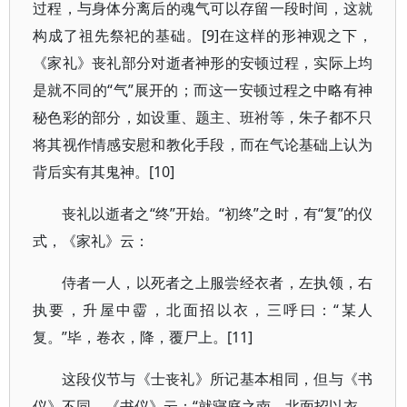
过程，与身体分离后的魂气可以存留一段时间，这就
构成了祖先祭祀的基础。[9]在这样的形神观之下，
《家礼》丧礼部分对逝者神形的安顿过程，实际上均
是就不同的“气”展开的；而这一安顿过程之中略有神
秘色彩的部分，如设重、题主、班祔等，朱子都不只
将其视作情感安慰和教化手段，而在气论基础上认为
背后实有其鬼神。[10]
丧礼以逝者之“终”开始。“初终”之时，有“复”的仪
式，《家礼》云：
侍者一人，以死者之上服尝经衣者，左执领，右
执要，升屋中霤，北面招以衣，三呼曰：“某人
复。”毕，卷衣，降，覆尸上。[11]
这段仪节与《士丧礼》所记基本相同，但与《书
仪》不同。《书仪》云：“就寝庭之南，北面招以衣，