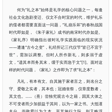
何为“礼之本”始终是礼学的核心问题之一，每逢
社会文化急剧变迁、仪文不合时宜的时代，维护礼乐
的儒者都需要直面这一问题，“礼崩乐坏”的春秋战国
时代即如是，《朱子家礼》成书的南宋时代亦如是。
《家礼序》明确指出彼时礼学实践面临的现实状况
——遭逢“古今之变”，礼经所记三代仪节“皆已不宜于
世”，需加以调整。但时人所作新礼，则多溺于虚
文，“遗其本而务其末，缓于实而急于文”[1]。面对这
样的时代问题，《家礼》之作即为了求“礼之本”：
凡礼，有本有文。自其施于家者言之，则名分之
守、爱敬之实者，其本也；冠婚丧祭，仪章度数者，
其文也。……（熹）尝独究观古今之籍，因其大体之
不可变者而少加损益于其间，以为一家之书。大抵谨
名分、崇敬爱以为之本，至其施行之际，则又略浮