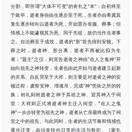
分割，即所谓“大体不可变”的丧礼之“本”：自初终至
于敛毕，逝者身份由生逐步至于死，生者亦由希冀其
复生逐步转向以逝者为死，开始置办丧服、葬事；但
情感上不能遽视其为死、同于先祖，故仍当作生者事
之。自治葬至于成坟，逝者的“形”首先得到安顿。下
葬之时，逝者神、形分离，逝者不再被比拟为生
者；“题主”之仪，则宣告逝者之神由“在人之鬼神”开
始向祖先之神转变，生者也由此开始与逝者建立起新
的关系。自反哭至于大祥，则主要是对逝者之神的安
顿过程：虞祭安神、埋魂帛，完成“神”凭依之所的转
换；祔礼则祔逝者之神于其祖之神、迎其神入于祠
堂；大祥则正式将逝者神主迁入祠堂，“在人之鬼
神”一步步转变为祖先之神，逝者从亡亲最终成为了祠
堂之中的祖先。与此同时，生者的生活节奏和情感也
逐步迁变，由治丧转向日常的生活与祭祀。《家礼