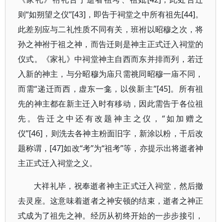
则“如朔望之仪”[43]，即告于祠堂之中所有祖先[44]。
此差别应与二礼性质不同有关，班祔以昭穆之次，将
孙之神祔于祖之神，而告迁则是神主正式迁入祠堂的
仪式。《家礼》中祠堂神主自西而东并排而列，若迁
入新的神主，与分昭穆为庙只需祧同昭穆一庙不同，
而需“递迁而西，虚东一龛，以俟新主”[45]。所有祖
先的神主都在新主迁入时有移动，因此需告于各位祖
先。告迁之中还有改题神主之仪，“如加赠之
仪”[46]，则洗去各神主粉面旧字，新涂以粉，干后改
题称谓，[47]如改“考”为“祖考”等，亦提示出将逝者神
主正式迁入祠堂之义。
大祥礼毕，祝奉逝者神主正式迁入祠堂，然后撤
去灵座。这意味着逝者之神安顿的结束，逝者之神正
式成为了祖先之神。经历从初终开始的一步步接引，