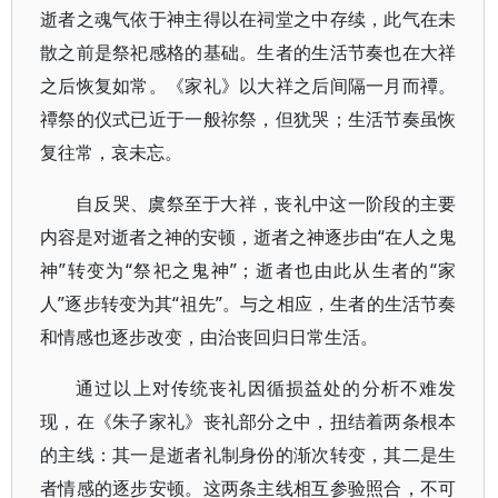
逝者之魂气依于神主得以在祠堂之中存续，此气在未
散之前是祭祀感格的基础。生者的生活节奏也在大祥
之后恢复如常。《家礼》以大祥之后间隔一月而禫。
禫祭的仪式已近于一般祢祭，但犹哭；生活节奏虽恢
复往常，哀未忘。
自反哭、虞祭至于大祥，丧礼中这一阶段的主要
内容是对逝者之神的安顿，逝者之神逐步由“在人之鬼
神”转变为“祭祀之鬼神”；逝者也由此从生者的“家
人”逐步转变为其“祖先”。与之相应，生者的生活节奏
和情感也逐步改变，由治丧回归日常生活。
通过以上对传统丧礼因循损益处的分析不难发
现，在《朱子家礼》丧礼部分之中，扭结着两条根本
的主线：其一是逝者礼制身份的渐次转变，其二是生
者情感的逐步安顿。这两条主线相互参验照合，不可