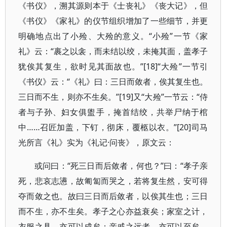
《书仪》，溯其源则本于《士丧礼》《丧大记》，但
《书仪》《家礼》的仪节组织增加了一些细节，并更
明确地点出了小殓、大殓的意义。“小殓”一节《家
礼》云：“裹之以衾，而未结以绞，未掩其面，盖孝子
犹俟其复生，欲时见其面故也。”[18]“大殓”一节引
《书仪》云：“《礼》曰：三日而敛者，俟其复生也。
三日而不生，则亦不生矣。”[19]又“大殓”一节云：“侍
者与子孙、妇女俱盥手，掩首结绞，共举尸纳于棺
中……召匠加盖，下钉，彻床，覆柩以衣。”[20]司马
光所言《礼》实为《礼记·问丧》，原文云：
或问曰：“死三日而后敛者，何也？”曰：“孝子亲
死，悲哀志懑，故匍匐而哭之，若将复生然，安可得
夺而敛之也。故曰三日而后敛者，以俟其生也；三日
而不生，亦不生矣。孝子之心亦益衰矣；家室之计，
衣服之具，亦可以成矣；亲戚之远者，亦可以至矣。