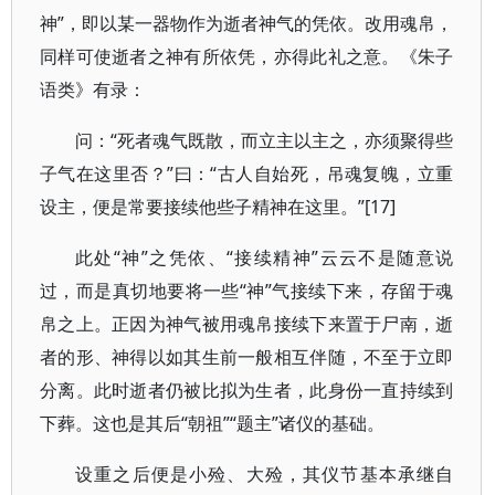
神”，即以某一器物作为逝者神气的凭依。改用魂帛，
同样可使逝者之神有所依凭，亦得此礼之意。《朱子
语类》有录：
问：“死者魂气既散，而立主以主之，亦须聚得些
子气在这里否？”曰：“古人自始死，吊魂复魄，立重
设主，便是常要接续他些子精神在这里。”[17]
此处“神”之凭依、“接续精神”云云不是随意说
过，而是真切地要将一些“神”气接续下来，存留于魂
帛之上。正因为神气被用魂帛接续下来置于尸南，逝
者的形、神得以如其生前一般相互伴随，不至于立即
分离。此时逝者仍被比拟为生者，此身份一直持续到
下葬。这也是其后“朝祖”“题主”诸仪的基础。
设重之后便是小殓、大殓，其仪节基本承继自