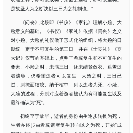
是故圣人为之断决以三日为之礼制也。”
《问丧》此段即《书仪》《家礼》理解小殓、大
殓意义的基础。《书仪》《家礼》依据《问丧》之义
对小殓、大殓的礼仪做了形式化的组织，将大殓的日
期统一定于不可复生的第三日，并在《士丧礼》《丧
大记》仪节的基础上，点明了希冀复生和不可复生的
要素。小殓之时，未满三日，还未结紧敛衣、遮盖逝
者遗容，仍希望逝者可以复生；大殓之时，三日已
过，则掩面结绞、纳于棺中，则以逝者为死。小殓、
大殓的过程，分别对应着逝者被认为有可能复生以及
最终确认为“死”。
初终至于敛毕，逝者的身份由生逐步转换为死，
生者亦逐步由希冀逝者复生转向以之为死，开始“成