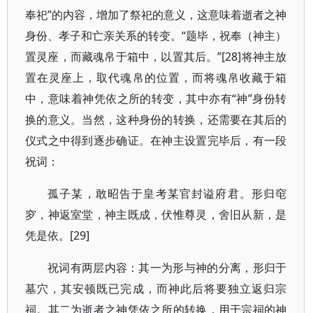
奉祀”的内容，增加了祭祀的意义，这意味着逝者之神
身份、孝子和亡亲关系的转变。“题毕，祝奉（神主）
置灵座，而藏魂帛于箱中，以置其后。”[28]将神主放
置在灵座上，取代魂帛的位置，而将魂帛收藏于箱
中，意味着神凭依之所的转变，其中亦有“神”身份转
换的意义。当然，这种身份的转换，还需要在其后的
仪式之中得到逐步确证。在神主设置完毕后，有一段
祝词：
孤子某，敢昭告于皇考某官封谥府君。形归窀
穸，神返室堂，神主既成，伏惟尊灵，舍旧从新，是
凭是依。[29]
祝词有两层内容：其一为形与神的分离，形归于
墓穴，其安顿既已完成，而神此后将要独立返归宗
祠。其二为逝者之神凭依之所的转换，用于宗祠的神