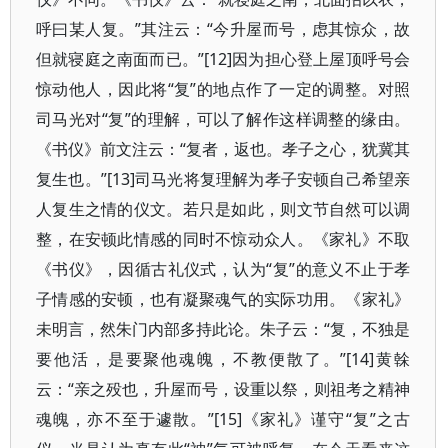
呼曰某人复。”其注云：“今升屋而号，虑其惊众，故
但就寝庭之南面而已。”[12]因为担心登上屋顶呼号会
惊动他人，因此将“复”的地点作了一定的调整。对照
司马光对“复”的理解，可以了解作这样调整的缘由。
《书仪》前文注云：“复者，返也。孝子之心，犹冀其
复生也。”[13]司马光将复理解为孝子安顿自己希望亲
人复生之情的仪文。若只是如此，则文节自然可以调
整，在安顿此情感的同时不惊动众人。《家礼》不取
《书仪》，因循古礼仪式，认为“复”的意义不止于孝
子情感的安顿，也有凝聚魂气的实际功用。《家礼》
未明言，然朱门内部多持此论。朱子云：“复，不独是
要他活，是要聚他魂魄，不教便散了。”[14]黄榦
云：“亲之殁也，升屋而号，设重以祭，则祖考之精神
魂魄，亦不至于遽散。”[15]《家礼》谨守“复”之古