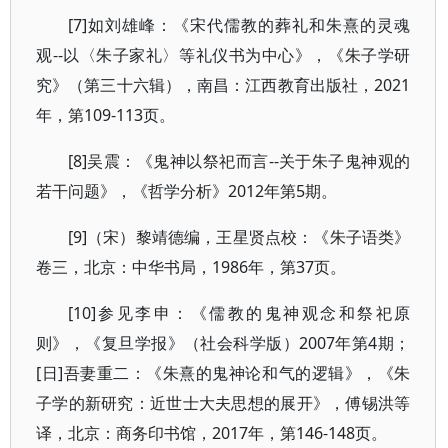
[7]如刘雄峰：《宋代儒教的葬礼和朱熹的灵魂
观--以〈朱子家礼〉等礼仪书为中心》，《朱子学研
究》（第三十六辑），南昌：江西教育出版社，2021
年，第109-113页。
[8]吴震：《鬼神以祭祀而言--关于朱子鬼神观的
若干问题》，《哲学分析》2012年第5期。
[9]（宋）黎靖德编，王星贤点校：《朱子语类》
卷三，北京：中华书局，1986年，第37页。
[10]参见李申：《儒教的鬼神观念和祭祀原
则》，《复旦学报》（社会科学版）2007年第4期；
[日]吾妻重二：《朱熹的鬼神论和气的逻辑》，《朱
子学的新研究：近世士大夫思想的展开》，傅锡洪等
译，北京：商务印书馆，2017年，第146-148页。