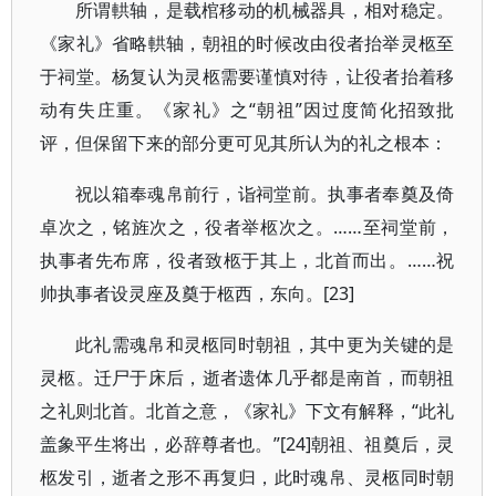
所谓輁轴，是载棺移动的机械器具，相对稳定。
《家礼》省略輁轴，朝祖的时候改由役者抬举灵柩至
于祠堂。杨复认为灵柩需要谨慎对待，让役者抬着移
动有失庄重。《家礼》之“朝祖”因过度简化招致批
评，但保留下来的部分更可见其所认为的礼之根本：
祝以箱奉魂帛前行，诣祠堂前。执事者奉奠及倚
卓次之，铭旌次之，役者举柩次之。……至祠堂前，
执事者先布席，役者致柩于其上，北首而出。……祝
帅执事者设灵座及奠于柩西，东向。[23]
此礼需魂帛和灵柩同时朝祖，其中更为关键的是
灵柩。迁尸于床后，逝者遗体几乎都是南首，而朝祖
之礼则北首。北首之意，《家礼》下文有解释，“此礼
盖象平生将出，必辞尊者也。”[24]朝祖、祖奠后，灵
柩发引，逝者之形不再复归，此时魂帛、灵柩同时朝