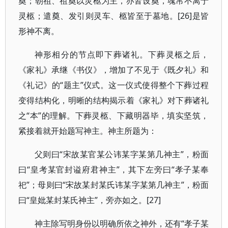
奠；朝祖、祖奠以灵柩为主，亦皆设奠，魂帛不离于
灵柩；遣奠、发引则灵车、柩皆至于墓地。[26]是皆
形神不离。
神形相分的节点即下葬诸礼。下葬灵柩之后，
《家礼》承继《书仪》，增加了不见于《既夕礼》和
《礼记》的“题主”仪式。这一仪式使得整个下葬过程
变得结构化，明晰的结构揭示着《家礼》对下葬诸礼
之“本”的理解。下葬灵柩、下藏明器毕，填实坚筑，
紧接着就开始题写神主。神主所题为：
父则曰“宋故某官某公讳某字某第几神主”，粉面
曰“皇考某官封谥府君神主”，其下左旁曰“孝子某奉
祀”；母则曰“宋故某封某氏讳某字某第几神主”，粉面
曰“皇妣某封某氏神主”，旁亦如之。[27]
神主除写明身份以明确所依之神外，还有“孝子某