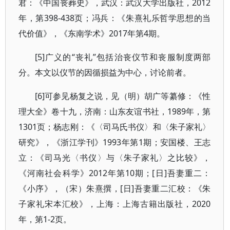
君：《中国丧葬史》，武汉：武汉大学出版社，2012
年，第398-438页；冯兵：《朱熹礼乐哲学思想的当
代价值》，《东南学术》2017年第4期。
[5]广义的“丧礼”包括治丧仪节和丧服制度两部
分。本文以仪节的因循损益为中心，讨论前者。
[6]可参见杨复之说，见（明）胡广等纂修：《性
理大全》卷十九，济南：山东友谊书社，1989年，第
1301页；杨志刚：《〈司马氏书仪〉和〈朱子家礼〉
研究》，《浙江学刊》1993年第1期；安国楼、王志
立：《司马光〈书仪〉与〈朱子家礼〉之比较》，
《河南社会科学》2012年第10期；[日]吾妻重二：
《小序》，（宋）朱熹撰，[日]吾妻重二汇校：《朱
子家礼宋本汇校》，上海：上海古籍出版社，2020
年，第1-2页。