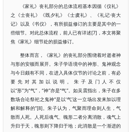
《家礼》丧礼部分的总体流程基本因循《仪礼》
之《士丧礼》《既夕礼》《士虞礼》、《礼记·丧大
记》以及《书仪》，有所损益修订的主要是其中的一
些细节。对此总体流程，前人已有详述[7]，本文将聚
焦《家礼》细节处的损益修订。
整体而言，《家礼》的丧礼部分围绕着对逝者神
与形的安顿而展开。朱子学语境中的神形、鬼神观念
与今日颇有不同，在进入具体仪节的讨论之前，有必
要先对其加以说明。朱子及门人不仅
以“形”为“气”，“神”亦是“气”。如吴震指出，朱子在多
数场合论祭祀之鬼神“是以‘气’这一立场出发来加以理
解和解释的”[8]。朱子认为，气聚而理命则人生，气
散而人死。人死后魂气、魄形二者分离消散，魂气上
升归于天，魄形则下降归于地；此消散是一个渐进的