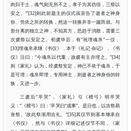
肉归于土，魂气则无所不之，孝子为其彷徨，三祭以
安之。’”[32]则此前题主的仪式虽宣告了逝者之神身
份、凭依之所的转换，然这一转换并非一蹴而就。与
形分离的独立之神，不知其方，恐趋于消散，需要三
次虞祭以安定之。初虞毕后，有“祝埋魂帛”一仪，
[33]埋魂帛承继《书仪》，本于《礼记·杂记》，《书
仪》注曰：“今魂帛以代重，故虞有主亦埋之。”[34]
则《家礼》认为，经虞祭安定，神已不依于魂帛，于
是可埋；魂帛即埋，专用神主，则逝者之神身份的转
换，又进一步。
三虞后“卒哭”，《家礼》引《檀弓》明卒哭
义：“《檀弓》曰：‘卒哭曰“成事”。是日也，以吉祭易
丧祭。’故此祭渐用吉礼。”[35]其仪节则基本继承自
《书仪》，然与《书仪》详细记述仪节不同，《家