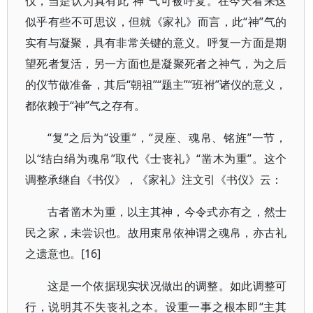
仪，当是认为真有此“神”气可被呼复。在今天看来这
似乎有些不可思议，但就《家礼》而言，此“神”气的
实有与凝聚，具有非常关键的意义。呼复一方面是期
望死者复活，另一方面也是凝聚死者之神气，为之后
的仪节做准备，其后“朝祖”“题主”“班祔”诸仪的意义，
都依赖于“神”气之存有。
“复”之后为“设重”，“灵座、魂帛、铭旌”一节，
以“结白绢为魂帛”取代《士丧礼》“凿木为重”。这个
调整承继自《书仪》，《家礼》注文引《书仪》云：
古者凿木为重，以主其神，今令式亦有之，然士
民之家，未尝识也。故用束帛依神谓之魂帛，亦古礼
之遗意也。[16]
这是一个依据现实状况做出的调整。如此调整可
行，说明其不失丧礼之本。设重一事之根本即“主其