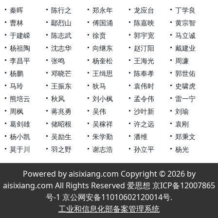
秦晖
陈行之
郑永年
龙应台
丁学良
曹林
鄢烈山
傅国涌
陈嘉映
黄宗智
于建嵘
陈志武
徐贲
郭宇宽
马立诚
杨祖陶
沈志华
向继东
赵汀阳
戴建业
李昌平
张鸣
杨奎松
王海光
周濂
杨鹏
邓晓芒
王缉思
陈奉孝
郭世佑
马玲
王振东
狄马
袁伟时
史啸虎
熊培云
秋风
刘小枫
孟令伟
雷一宁
周枫
蒋兆勇
吴伟
沙叶新
刘瑜
葛剑雄
储昭根
吴稼祥
许之远
袁刚
杨小凯
吴励生
朱学勤
潘维
郑秉文
莫于川
羽之野
谢志浩
孙立平
杨光
Powered by aisixiang.com Copyright © 2026 by
aisixiang.com All Rights Reserved 爱思想 京ICP备12007865
号-1 京公网安备11010602120014号.
工业和信息化部备案管理系统