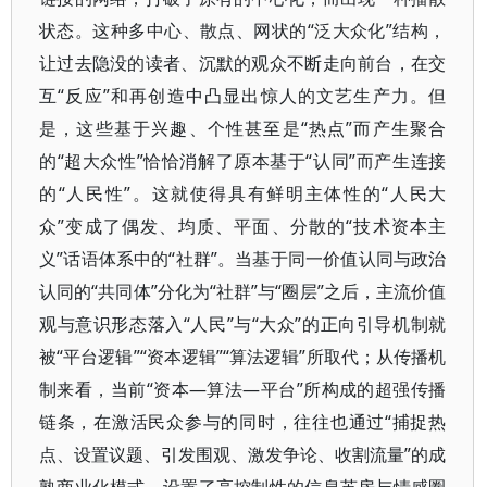
状态。这种多中心、散点、网状的“泛大众化”结构，
让过去隐没的读者、沉默的观众不断走向前台，在交
互“反应”和再创造中凸显出惊人的文艺生产力。但
是，这些基于兴趣、个性甚至是“热点”而产生聚合
的“超大众性”恰恰消解了原本基于“认同”而产生连接
的“人民性”。这就使得具有鲜明主体性的“人民大
众”变成了偶发、均质、平面、分散的“技术资本主
义”话语体系中的“社群”。当基于同一价值认同与政治
认同的“共同体”分化为“社群”与“圈层”之后，主流价值
观与意识形态落入“人民”与“大众”的正向引导机制就
被“平台逻辑”“资本逻辑”“算法逻辑”所取代；从传播机
制来看，当前“资本—算法—平台”所构成的超强传播
链条，在激活民众参与的同时，往往也通过“捕捉热
点、设置议题、引发围观、激发争论、收割流量”的成