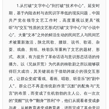
1.从打破“文字中心”到打破“技术中心”。延安时
期，基于内陆农村与农民识字率低的现实问题，中国
共产党在领导文艺工作时，高度重视以更具“视
听”与“交互”性质的文艺形式打破“文字中心”与“小说中
心”。大量“文本”之外的鲜活生动的民间艺人与民间艺
术被重新激活，陕北民歌、腰鼓、说书、歌谣、杂
耍、戏曲、剪纸、秧歌队等重构了文艺的题材、形
式、表演，有力提升了革命话语与意识形态话语的传
播力。以《兄妹开荒》为代表的秧歌剧之所以能够获
得巨大成功，其关键就在于借助跨媒介的强交互形
式，让群众变成“看戏、看画、唱歌、听音乐”的“剧中
人”。群众已不再是传统剧作里“沉默”的配角与“无
言”的布景，而变成了生机勃勃的主人公。在一次次
的“觉醒”“抗争”“翻身”“胜利”中，他们从观看者变成参
与者，从被教育者变成教育者，进而完成了革命意识