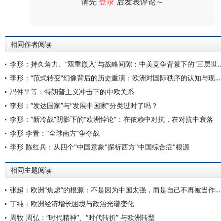
请先
登录
后发表评论～
评论
相同作者阅读
李形：持久角力、“双重嵌入”与战略间隙：中
李形：“范式转变”幻像背后的历史重演：欧洲对国际秩序的认知与现实错位
冯仲平等：特朗普主义冲击下的中欧关系
李形：“发达国家”与“发展中国家”分类过时了吗？
李形：“新冷战”阴影下的“欧洲悖论”：在依赖中对抗，在对抗中衰落
李形 李青：“全球南方”争夺战
李形 陈红兵：从四个"中国意象"探析西方"中国综合症"根源
相同主题阅读
张超：欧洲“焦虑”的根源：不是因为中国太强，而是自己不再被当作榜样
丁纯：欧洲经济增长困境与政治光谱变化
周牧 周弘：“时代精神”、“时代转折” 与欧洲转型