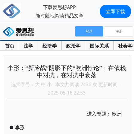
下载爱思想APP
立即下载
随时随地阅读精品文章
登录
注册
首页
法学
经济学
政治学
国际关系
社会学
李形：“新冷战”阴影下的“欧洲悖论”：在依赖
中对抗，在对抗中衰落
选择字号：
大
中
小
本文共阅读 2436 次 更新时间：
2025-05-16 22:53
进入专题：
欧洲
●
李形