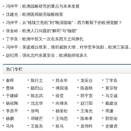
冯仲平：欧洲战略研究的重点与未来发展
沈建光：欧洲困局能否敲醒精英
冯仲平：从“格陵兰危机”到“晚清隐喻”：西方断裂下的欧洲觉醒？
张金岭：欧洲人口问题的“解药”与“枷锁”
丁学良：欧洲中部又一次在东西方之间挣扎
冯仲平：美援难以维系，俄邻威胁大增，对华竞争加剧
赵纪周：强化北约东翼安全，欧洲能持续多久
热门专栏
秦晖
陈行之
郑永年
龙应台
丁学良
曹林
鄢烈山
傅国涌
陈嘉映
黄宗智
于建嵘
陈志武
徐贲
郭宇宽
马立诚
杨祖陶
沈志华
向继东
赵汀阳
戴建业
李昌平
张鸣
杨奎松
王海光
周濂
杨鹏
邓晓芒
王缉思
陈奉孝
郭世佑
马玲
王振东
狄马
袁伟时
史啸虎