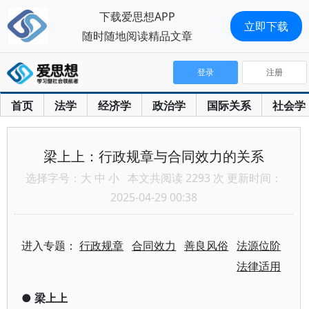
下载爱思想APP
立即下载
随时随地阅读精品文章
登录
注册
首页
法学
经济学
政治学
国际关系
社会学
梁上上：行政规章与合同效力的关系
选择字号：
大
中
小
本文共阅读 2293 次 更新时间：
2025-04-29 00:38
进入专题：
行政规章
合同效力
善良风俗
法源位阶
法律适用
●
梁上上