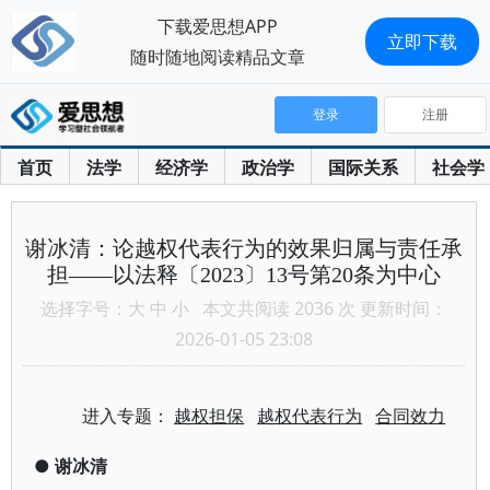
下载爱思想APP
立即下载
随时随地阅读精品文章
登录
注册
首页
法学
经济学
政治学
国际关系
社会学
谢冰清：论越权代表行为的效果归属与责任承
担——以法释〔2023〕13号第20条为中心
选择字号：
大
中
小
本文共阅读 2036 次 更新时间：
2026-01-05 23:08
进入专题：
越权担保
越权代表行为
合同效力
●
谢冰清