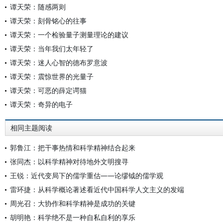
谭天荣：随感两则
谭天荣：刻骨铭心的往事
谭天荣：一个检验量子测量理论的建议
谭天荣：当年我们太年轻了
谭天荣：迷人心智的德布罗意波
谭天荣：震惊世界的光量子
谭天荣：可恶的薛定谔猫
谭天荣：奇异的电子
相同主题阅读
郭鲁江：把干事热情和科学精神结合起来
张同杰：以科学精神对待地外文明搜寻
王锐：近代变局下的儒学重估——论缪钺的儒学观
雷环捷：从科学概论著述看近代中国科学人文主义的发端
周光召：大协作和科学精神是成功的关键
胡明艳：科学绝不是一种自私自利的享乐