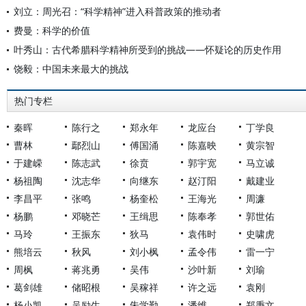
刘立：周光召：“科学精神”进入科普政策的推动者
费曼：科学的价值
叶秀山：古代希腊科学精神所受到的挑战——怀疑论的历史作用
饶毅：中国未来最大的挑战
热门专栏
秦晖
陈行之
郑永年
龙应台
丁学良
曹林
鄢烈山
傅国涌
陈嘉映
黄宗智
于建嵘
陈志武
徐贲
郭宇宽
马立诚
杨祖陶
沈志华
向继东
赵汀阳
戴建业
李昌平
张鸣
杨奎松
王海光
周濂
杨鹏
邓晓芒
王缉思
陈奉孝
郭世佑
马玲
王振东
狄马
袁伟时
史啸虎
熊培云
秋风
刘小枫
孟令伟
雷一宁
周枫
蒋兆勇
吴伟
沙叶新
刘瑜
葛剑雄
储昭根
吴稼祥
许之远
袁刚
杨小凯
吴励生
朱学勤
潘维
郑秉文