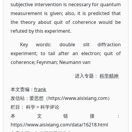
subjective intervention is necessary for quantum
measurement is given; also, it is predicted that
the theory about quit of coherence would be
refuted by this experiment.
Key words: double slit diffraction
experiment; to tail after an electron; quit of
coherence; Feynman; Neumann van
进入专题：
科学精神
本文责编：
frank
发信站：爱思想（https://www.aisixiang.com）
栏目：
科学
>
科学评论
本文链接：
https://www.aisixiang.com/data/16218.html