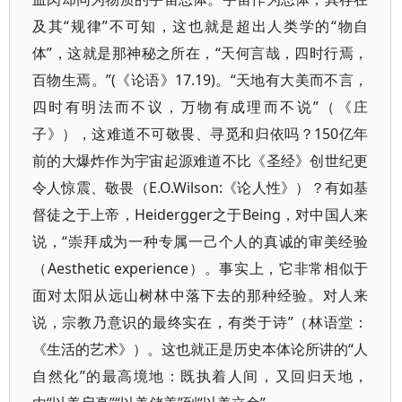
及其“规律”不可知，这也就是超出人类学的“物自
体”，这就是那神秘之所在，“天何言哉，四时行焉，
百物生焉。”(《论语》17.19)。“天地有大美而不言，
四时有明法而不议，万物有成理而不说”（《庄
子》），这难道不可敬畏、寻觅和归依吗？150亿年
前的大爆炸作为宇宙起源难道不比《圣经》创世纪更
令人惊震、敬畏（E.O.Wilson:《论人性》）？有如基
督徒之于上帝，Heidergger之于Being，对中国人来
说，“崇拜成为一种专属一己个人的真诚的审美经验
（Aesthetic experience）。事实上，它非常相似于
面对太阳从远山树林中落下去的那种经验。对人来
说，宗教乃意识的最终实在，有类于诗”（林语堂：
《生活的艺术》）。这也就正是历史本体论所讲的“人
自然化”的最高境地：既执着人间，又回归天地，