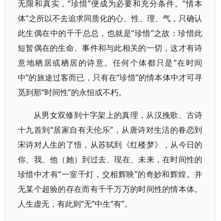
无限和真实，“珍惜”便成为必要和充分条件。“情本
体”之所以不去追求同质化的心、性、理、气，只确认
此生偶在中的千千总总，也就是“珍惜”之故：珍惜此
短暂偶在的生命、事件和与此相关的一切，这才有诗
意地栖居或栖居的诗意。任何个体都只是“在时间
中”的旅途过客而已，只有在“珍惜”的情本体中才可寻
觅到那“时间性”的永恒或不朽。
从男女双修到十字架上的真理，从汉挽歌、古诗
十九首到“居家自有天伦乐”，从唐诗对生活的眷恋到
宋诗对人生的了悟，从苏轼到《红楼梦》，从今日的
你、我、他（她）到过去、现在、未来，在时间性的
珍惜中才有“一室千灯，交相辉映”的奇妙和辉煌。并
无某个超验的存在而有千千万万的时间性的情本体。
人生虚无，有此则“无”中生“有”。