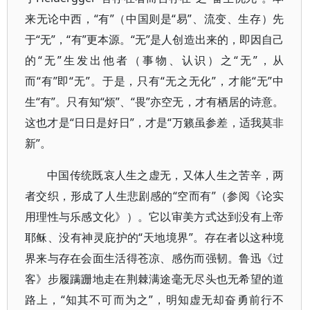
来无论中西，“有”（中国则是“易”、流变、生存）先
于“无”，“有”更本源。“无”是人创造出来的，即因自己
的“无”生发出他者（事物、认识）之“无”，从
而“有”即“无”。于是，只有“无之无化”，才能“无”中
生“有”。只有知“烦”、“畏”亦空无，才有栖居的诗意。
这也才是“日日是好日”，才是“万籁虽参差，适我莫非
新”。
中国传统既哀人生之虚无，又体人生之苦辛，两
者交织，形成了人生悲剧感的“空而有”（参阅《论实
用理性与乐感文化》）。它以审美方式达到没有上帝
耶稣、没有神灵庇护的“天地境界”。存在者以这种境
界来与存在会面生活得苍凉、感伤而强韧。鲁迅《过
客》步履蹒跚地走在荆棘满途毫无尽头也无希望的道
路上，“知其不可而为之”，明知虚无却奋勇前行不