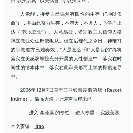
由“以美启真”“以美储善”到“以美立命”。
人觉醒，接受自己偶然有限性的生存（“坤以俟
命”），并由此奋力生存，不怨天，不尤人，下学而上
达（“乾以立命”）。人意易疲，诸宗教主以信仰人格
神立教让众生归依皈从。但在后现代之今日，神鞭打
的宗教魔方已难奏效，“人是甚么”和“人是目的”终将
落实在美感双螺旋充分开展的人性创造中，落实在时
间性的情本体中，落实在此审美形而上学的探索追寻
中。
2006年12月7日草于三亚银泰度假酒店（Resort
Intime）。窗临大海，听涛声拍岸未已
进入
李泽厚
的专栏 进入专题：
实践美学
本文责编：
litao