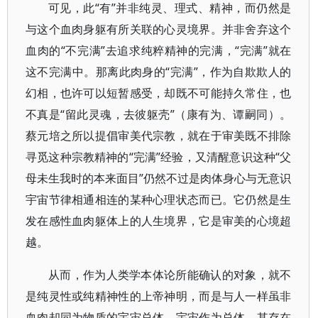
可见，此“有”并非纯灵、理式、精神，而仍然是
与这个血肉身躯有所关联的心灵境界。并非舍弃这个
血肉的“不完满”去追求纯粹精神的完满，“完满”就在
这不完满中。那离此肉身的“完满”，作为自欺欺人的
幻相，也许可以短暂感受，却既不可能持久常住，也
不真是“留此灵魂，去彼躯壳”（康有为、谭嗣同）。
蔡元培之所以提倡审美代宗教，就在于审美既不排除
寻觅这种宗教精神的“完满”经验，又清醒意识这种“父
母未生我时的本来面目”仍然不过是肉体身心与无意识
宇宙节律相通相连的某种心理状态而已。它仍然是生
发在感性血肉躯体上的人生境界，它是审美的心境超
越。
从而，作为人类学本体论所能确认的对象，就不
是纯灵性或纯精神性的上帝神明，而是与人一样虽非
血肉却同为物质的宇宙总体。宇宙作为总体，其存在