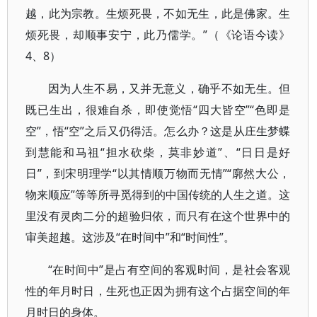
越，此为宗教。生烦死畏，不如无生，此是佛家。生
烦死畏，却顺事安宁，此乃儒学。”（《论语今读》
4、8）
因为人生不易，又并无意义，确乎不如无生。但
既已生出，很难自杀，即使觉悟“四大皆空”“色即是
空”，悟“空”之后又仍得活。怎么办？这是从庄生梦蝶
到慧能和马祖“担水砍柴，莫非妙道”、“日日是好
日”，到宋明理学“以其情顺万物而无情”“廓然大公，
物来顺应”等等所寻觅得到的中国传统的人生之道。这
里没有灵肉二分的超验归依，而只有在这个世界中的
审美超越。这涉及“在时间中”和“时间性”。
“在时间中”是占有空间的客观时间，是社会客观
性的年月时日，生死也正因为拥有这个占据空间的年
月时日的身体。