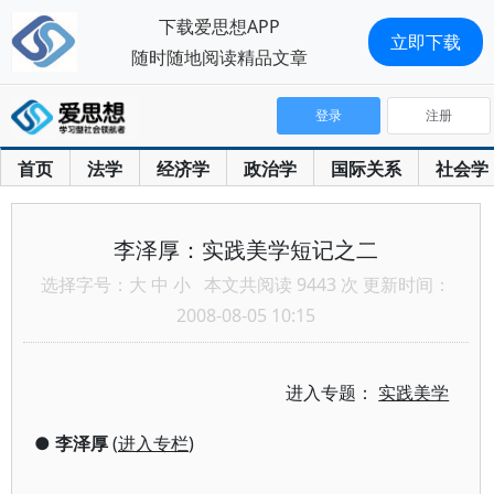
下载爱思想APP
立即下载
随时随地阅读精品文章
登录
注册
首页
法学
经济学
政治学
国际关系
社会学
李泽厚：实践美学短记之二
选择字号：
大
中
小
本文共阅读 9443 次 更新时间：
2008-08-05 10:15
进入专题：
实践美学
●
李泽厚
(
进入专栏
)