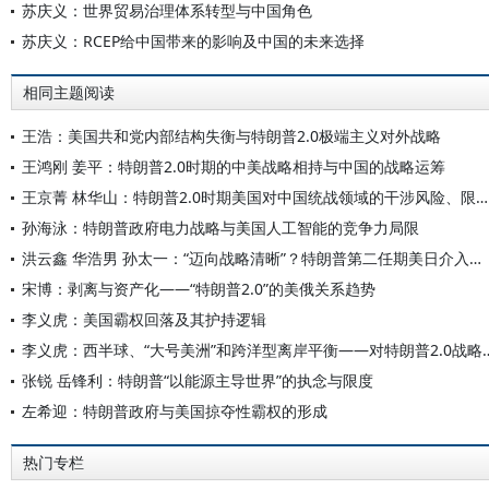
苏庆义：世界贸易治理体系转型与中国角色
苏庆义：RCEP给中国带来的影响及中国的未来选择
相同主题阅读
王浩：美国共和党内部结构失衡与特朗普2.0极端主义对外战略
王鸿刚 姜平：特朗普2.0时期的中美战略相持与中国的战略运筹
王京菁 林华山：特朗普2.0时期美国对中国统战领域的干涉风险、限度与应对
孙海泳：特朗普政府电力战略与美国人工智能的竞争力局限
洪云鑫 华浩男 孙太一：“迈向战略清晰”？特朗普第二任期美日介入台海态势的逻辑
宋博：剥离与资产化——“特朗普2.0”的美俄关系趋势
李义虎：美国霸权回落及其护持逻辑
李义虎：西半球、“大号美洲”和跨洋型离岸平
张锐 岳锋利：特朗普“以能源主导世界”的执念与限度
左希迎：特朗普政府与美国掠夺性霸权的形成
热门专栏