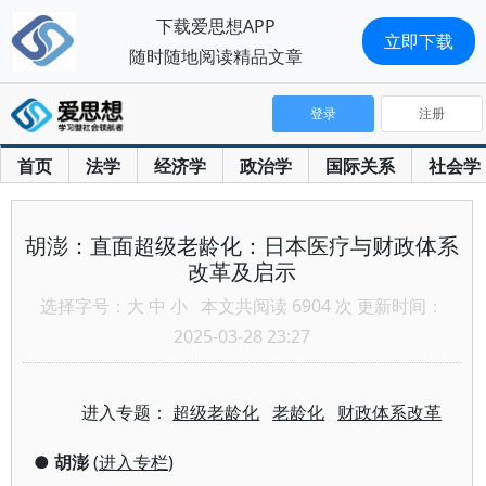
下载爱思想APP
立即下载
随时随地阅读精品文章
登录
注册
首页
法学
经济学
政治学
国际关系
社会学
胡澎：直面超级老龄化：日本医疗与财政体系
改革及启示
选择字号：
大
中
小
本文共阅读 6904 次 更新时间：
2025-03-28 23:27
进入专题：
超级老龄化
老龄化
财政体系改革
●
胡澎
(
进入专栏
)