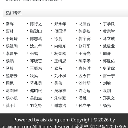
热门专栏
秦晖
陈行之
郑永年
龙应台
丁学良
曹林
鄢烈山
傅国涌
陈嘉映
黄宗智
于建嵘
陈志武
徐贲
郭宇宽
马立诚
杨祖陶
沈志华
向继东
赵汀阳
戴建业
李昌平
张鸣
杨奎松
王海光
周濂
杨鹏
邓晓芒
王缉思
陈奉孝
郭世佑
马玲
王振东
狄马
袁伟时
史啸虎
熊培云
秋风
刘小枫
孟令伟
雷一宁
周枫
蒋兆勇
吴伟
沙叶新
刘瑜
葛剑雄
储昭根
吴稼祥
许之远
袁刚
杨小凯
吴励生
朱学勤
潘维
郑秉文
莫于川
羽之野
谢志浩
孙立平
杨光
Powered by aisixiang.com Copyright © 2026 by
aisixiang.com All Rights Reserved 爱思想 京ICP备12007865