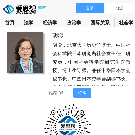
登录
注册
首页
法学
经济学
政治学
国际关系
社会学
胡澎
胡澎，北京大学历史学博士。中国社
会科学院日本研究所社会室主任、研
究员，中国社会科学院研究生院教
授、博士生导师。兼任中华日本学会
秘书长、中国日本史学会副秘书长。
北京市第十三届政协委员、民盟北京
推荐 36
订阅
市委第十二届委员。主要研究领域：
日本社会、日本近现代史。出版有专
著《战时体制下的日本妇女团体
（1931-1945）》《性别视角下的日
本妇女问题》『戦争体制下日本の女