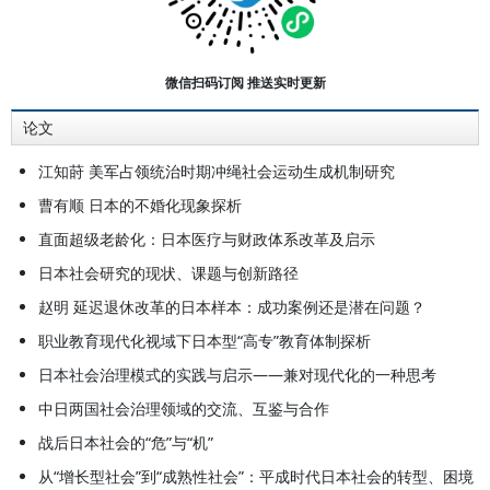
性団体』（日本こぶし書房）。主编
有《东亚社会发展与女性参与》《平
成日本社会问题解析》《少子老龄化
微信扫码订阅 推送实时更新
社会——中国日本共同应对的路径与
论文
未来》（副主编）、《少子老龄化社
会与家庭：中日政策与实践比较》
江知莳 美军占领统治时期冲绳社会运动生成机制研究
（副主编），另在《日本学刊》《日
曹有顺 日本的不婚化现象探析
本问题研究》《光明日报》《人民论
直面超级老龄化：日本医疗与财政体系改革及启示
坛》等刊物发表学术论文数十篇。
日本社会研究的现状、课题与创新路径
赵明 延迟退休改革的日本样本：成功案例还是潜在问题？
职业教育现代化视域下日本型“高专”教育体制探析
日本社会治理模式的实践与启示——兼对现代化的一种思考
中日两国社会治理领域的交流、互鉴与合作
战后日本社会的“危”与“机”
从“增长型社会”到“成熟性社会”：平成时代日本社会的转型、困境