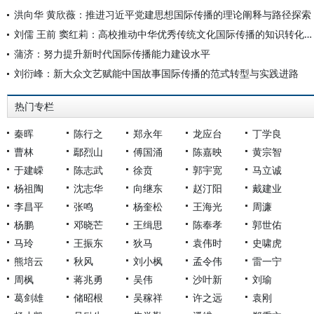
洪向华 黄欣薇：推进习近平党建思想国际传播的理论阐释与路径探索
刘儒 王前 窦红莉：高校推动中华优秀传统文化国际传播的知识转化路径
蒲济：努力提升新时代国际传播能力建设水平
刘衍峰：新大众文艺赋能中国故事国际传播的范式转型与实践进路
热门专栏
秦晖
陈行之
郑永年
龙应台
丁学良
曹林
鄢烈山
傅国涌
陈嘉映
黄宗智
于建嵘
陈志武
徐贲
郭宇宽
马立诚
杨祖陶
沈志华
向继东
赵汀阳
戴建业
李昌平
张鸣
杨奎松
王海光
周濂
杨鹏
邓晓芒
王缉思
陈奉孝
郭世佑
马玲
王振东
狄马
袁伟时
史啸虎
熊培云
秋风
刘小枫
孟令伟
雷一宁
周枫
蒋兆勇
吴伟
沙叶新
刘瑜
葛剑雄
储昭根
吴稼祥
许之远
袁刚