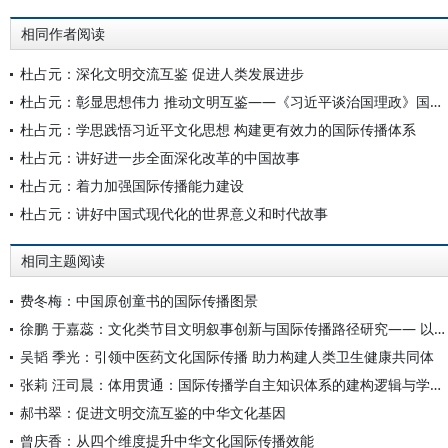
相同作者阅读
杜占元：深化文明交流互鉴 促进人类发展进步
杜占元：彰显思想伟力 推动文明互鉴——《习近平谈治国理政》国际传播的实践与启示
杜占元：学思践悟习近平文化思想 构建更有效力的国际传播体系
杜占元：讲好进一步全面深化改革的中国故事
杜占元：着力加强国际传播能力建设
杜占元：讲好中国式现代化的世界意义和时代故事
相同主题阅读
费冬梅：中国原创童书的国际传播图景
徐鹏 于嘉蕊：文化类节目文明叙事创新与国际传播路径研究—— 以《遇鉴文明》第二季为例
吴韬 季光：引领中医药文化国际传播 助力构建人类卫生健康共同体
张莉 汪司晨：体用贯通：国际传播学自主知识体系的建构逻辑与学科交叉进路
郝书翠：促进文明交流互鉴的中华文化基因
曾庆香：从四个维度提升中华文化国际传播效能