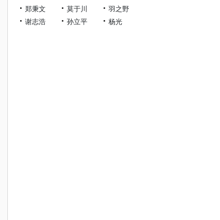
郑秉文
莫于川
羽之野
谢志浩
孙立平
杨光