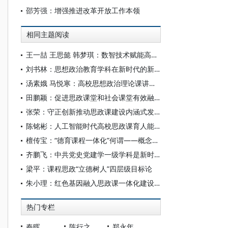
邵芳强：增强推进改革开放工作本领
相同主题阅读
王一喆 王思懿 韩梦琪：数智技术赋能高校思政课案例教学的应用图景与路径创新
刘书林：思想政治教育学科在新时代的新发展和创新趋势
汤素娥 马悦寒：高校思想政治理论课讲好新时代伟大变革成功案例的议题设置与教学理路
田鹏颖：促进思政课堂和社会课堂有效融合
张荣：守正创新推动思政课建设内涵式发展的实践路径
陈铭彬：人工智能时代高校思政课育人能力提升的逻辑与路径
檀传宝：“德育课程一体化”何谓——概念存在的必要与可能
齐鹏飞：中共党史党建学一级学科是新时代思政课建设的重要学科支撑
梁平：课程思政“立德树人”四层级目标论
朱小理：红色基因融入思政课一体化建设的价值意蕴
热门专栏
秦晖
陈行之
郑永年