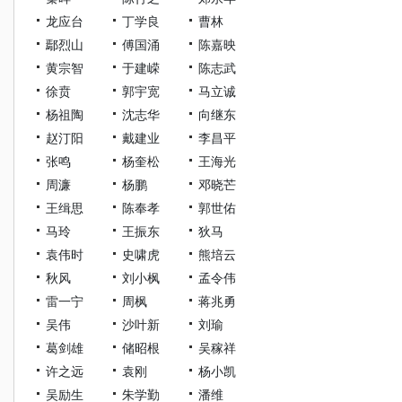
龙应台
丁学良
曹林
鄢烈山
傅国涌
陈嘉映
黄宗智
于建嵘
陈志武
徐贲
郭宇宽
马立诚
杨祖陶
沈志华
向继东
赵汀阳
戴建业
李昌平
张鸣
杨奎松
王海光
周濂
杨鹏
邓晓芒
王缉思
陈奉孝
郭世佑
马玲
王振东
狄马
袁伟时
史啸虎
熊培云
秋风
刘小枫
孟令伟
雷一宁
周枫
蒋兆勇
吴伟
沙叶新
刘瑜
葛剑雄
储昭根
吴稼祥
许之远
袁刚
杨小凯
吴励生
朱学勤
潘维