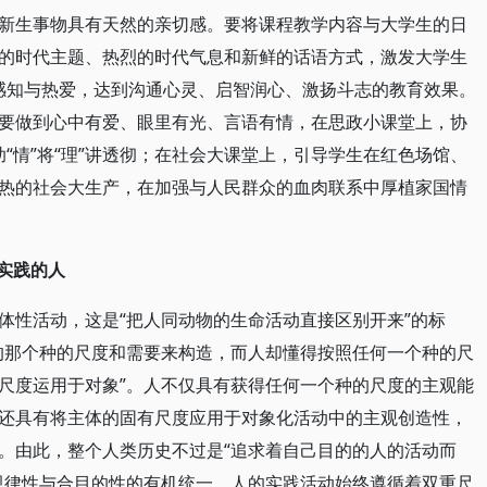
新生事物具有天然的亲切感。要将课程教学内容与大学生的日
的时代主题、热烈的时代气息和新鲜的话语方式，激发大学生
的感知与热爱，达到沟通心灵、启智润心、激扬斗志的教育效果。
要做到心中有爱、眼里有光、言语有情，在思政小课堂上，协
助“情”将“理”讲透彻；在社会大课堂上，引导学生在红色场馆、
热的社会大生产，在加强与人民群众的血肉联系中厚植家国情
实践的人
体性活动，这是“把人同动物的生命活动直接区别开来”的标
的那个种的尺度和需要来构造，而人却懂得按照任何一个种的尺
尺度运用于对象”。人不仅具有获得任何一个种的尺度的主观能
还具有将主体的固有尺度应用于对象化活动中的主观创造性，
。由此，整个人类历史不过是“追求着自己目的的人的活动而
规律性与合目的性的有机统一。人的实践活动始终遵循着双重尺