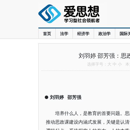
首页
法学
经济学
政治学
国际
刘羽婷 邵芳强：思
选择字号：
大
中
小
本文
●
刘羽婷
邵芳强
培养什么人，是教育的首要问题。思
推动思政课建设内涵式发展，关键是认清