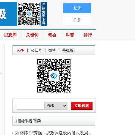
登录
注册
思想库
关键词
笔会
科普
排行
|
|
|
APP
公众号
微博
手机版
相同作者阅读
刘羽婷 邵芳强：思政课建设内涵式发展要立足“现实的人”