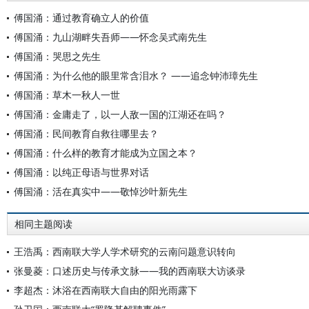
傅国涌：通过教育确立人的价值
傅国涌：九山湖畔失吾师——怀念吴式南先生
傅国涌：哭思之先生
傅国涌：为什么他的眼里常含泪水？ ——追念钟沛璋先生
傅国涌：草木一秋人一世
傅国涌：金庸走了，以一人敌一国的江湖还在吗？
傅国涌：民间教育自救往哪里去？
傅国涌：什么样的教育才能成为立国之本？
傅国涌：以纯正母语与世界对话
傅国涌：活在真实中——敬悼沙叶新先生
相同主题阅读
王浩禹：西南联大学人学术研究的云南问题意识转向
张曼菱：口述历史与传承文脉——我的西南联大访谈录
李超杰：沐浴在西南联大自由的阳光雨露下