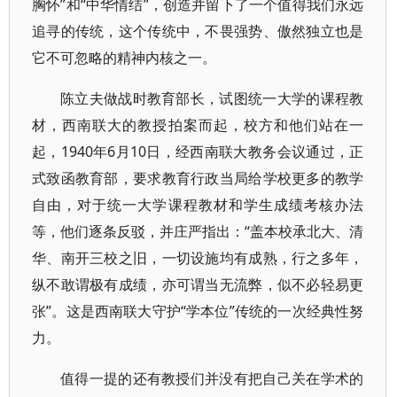
胸怀”和“中华情结”，创造并留下了一个值得我们永远
追寻的传统，这个传统中，不畏强势、傲然独立也是
它不可忽略的精神内核之一。
陈立夫做战时教育部长，试图统一大学的课程教
材，西南联大的教授拍案而起，校方和他们站在一
起，1940年6月10日，经西南联大教务会议通过，正
式致函教育部，要求教育行政当局给学校更多的教学
自由，对于统一大学课程教材和学生成绩考核办法
等，他们逐条反驳，并庄严指出：“盖本校承北大、清
华、南开三校之旧，一切设施均有成熟，行之多年，
纵不敢谓极有成绩，亦可谓当无流弊，似不必轻易更
张”。这是西南联大守护“学本位”传统的一次经典性努
力。
值得一提的还有教授们并没有把自己关在学术的