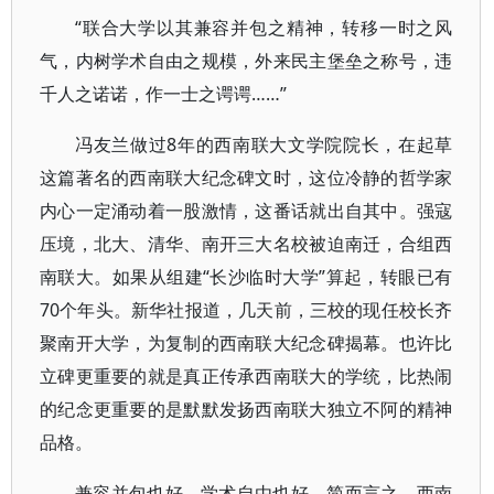
“联合大学以其兼容并包之精神，转移一时之风
气，内树学术自由之规模，外来民主堡垒之称号，违
千人之诺诺，作一士之谔谔……”
冯友兰做过8年的西南联大文学院院长，在起草
这篇著名的西南联大纪念碑文时，这位冷静的哲学家
内心一定涌动着一股激情，这番话就出自其中。强寇
压境，北大、清华、南开三大名校被迫南迁，合组西
南联大。如果从组建“长沙临时大学”算起，转眼已有
70个年头。新华社报道，几天前，三校的现任校长齐
聚南开大学，为复制的西南联大纪念碑揭幕。也许比
立碑更重要的就是真正传承西南联大的学统，比热闹
的纪念更重要的是默默发扬西南联大独立不阿的精神
品格。
兼容并包也好，学术自由也好，简而言之，西南