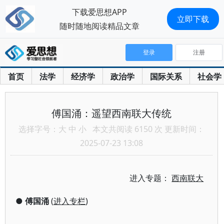
下载爱思想APP
立即下载
随时随地阅读精品文章
登录
注册
首页
法学
经济学
政治学
国际关系
社会学
傅国涌：遥望西南联大传统
选择字号：
大
中
小
本文共阅读 6150 次 更新时间：
2025-07-23 13:08
进入专题：
西南联大
●
傅国涌
(
进入专栏
)