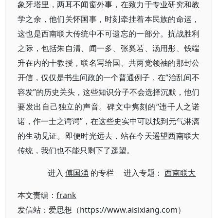
象牙塔里，两耳不闻窗外事，在致力于专业研究和教
学之余，他们关怀国事，时刻牵挂着本民族的命运，
这也是西南联大传统中不可遗忘的一部分。抗战胜利
之际，包括朱自清、闻一多、张奚若、汤用彤、钱端
升在内的十教授，联名写给国、共两党领袖的那封公
开信，仅仅是书生问政的一个普通例子，在“治乱间不
容发”的历史关头，这些知识分子不会选择沉默，他们
要发出自己独立的声音。碑文中隽刻的“违千人之诺
诺，作一士之谔谔”，在这些史实中可以找到元气淋漓
的生动见证。即便时光远去，站在今天遥望西南联大
传统，我们也不能只剩下了遥望。
进入
傅国涌
的专栏 进入专题：
西南联大
本文责编：
frank
发信站：爱思想（https://www.aisixiang.com）