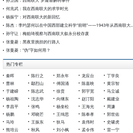
孙卫国：西南联大“罗隆基解聘事件”
何兆武：我在西南联大的求学时光
杨振宁：对西南联大的新回忆
陈杰：李约瑟何以在中国西部建立科学“前哨”——19
孙守让：梅贻琦视察与西南联大叙永分校存废
张曼菱：黑夜里挑担的行路人
张曼菱：“伪”字如何用？
热门专栏
秦晖
陈行之
郑永年
龙应台
丁学良
曹林
鄢烈山
傅国涌
陈嘉映
黄宗智
于建嵘
陈志武
徐贲
郭宇宽
马立诚
杨祖陶
沈志华
向继东
赵汀阳
戴建业
李昌平
张鸣
杨奎松
王海光
周濂
杨鹏
邓晓芒
王缉思
陈奉孝
郭世佑
马玲
王振东
狄马
袁伟时
史啸虎
熊培云
秋风
刘小枫
孟令伟
雷一宁