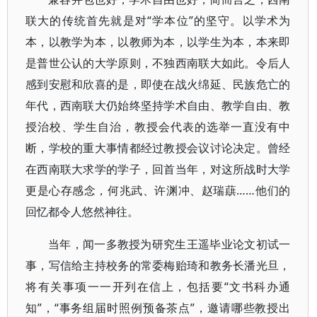
联大的传统首先就是对“学本位”的坚守。以学术为
本，以教学为本，以教师为本，以学生为本，本来即
是普世公认的大学原则，不独西南联大如此。令后人
感到安慰和欣喜的是，即使在战火绵延、民族危亡的
年代，西南联大仍始终坚持学术自由、教学自由、教
授治校、学生自治，教授会代表的选举一直没有中
断，学校的重大事情都经过教授会议讨论决定。曾经
在西南联大求学的学子，回首当年，对这所战时大学
更是心存感念，何兆武、许渊冲、赵瑞蕻……他们的
回忆都令人悠然神往。
当年，闻一多教授为研究生王遥毕业论文初试一
事，写信给主持校务的常委梅贻琦和教务长潘光旦，
将有关事项一一开列在信上，包括要“文书科办通
知”，“事务组届时照例预备茶点”，邀请哪些教授出