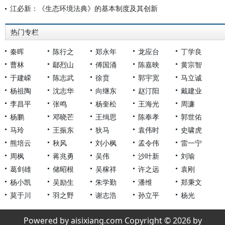
江必新：《生态环境法典》的基本制度及其创新
热门专栏
秦晖
陈行之
郑永年
龙应台
丁学良
曹林
鄢烈山
傅国涌
陈嘉映
黄宗智
于建嵘
陈志武
徐贲
郭宇宽
马立诚
杨祖陶
沈志华
向继东
赵汀阳
戴建业
李昌平
张鸣
杨奎松
王海光
周濂
杨鹏
邓晓芒
王缉思
陈奉孝
郭世佑
马玲
王振东
狄马
袁伟时
史啸虎
熊培云
秋风
刘小枫
孟令伟
雷一宁
周枫
蒋兆勇
吴伟
沙叶新
刘瑜
葛剑雄
储昭根
吴稼祥
许之远
袁刚
杨小凯
吴励生
朱学勤
潘维
郑秉文
莫于川
羽之野
谢志浩
孙立平
杨光
Powered by aisixiang.com Copyright © 2026 by