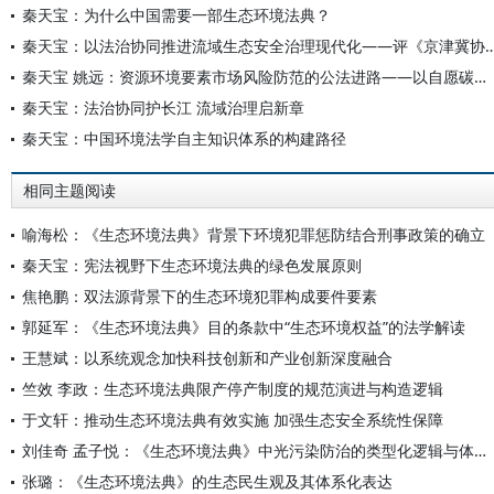
秦天宝：为什么中国需要一部生态环境法典？
秦天宝：以法治协同推进流域生态安全治理现代化——评《京津冀协同发展视域下白
秦天宝 姚远：资源环境要素市场风险防范的公法进路——以自愿碳市场为例
秦天宝：法治协同护长江 流域治理启新章
秦天宝：中国环境法学自主知识体系的构建路径
相同主题阅读
喻海松：《生态环境法典》背景下环境犯罪惩防结合刑事政策的确立
秦天宝：宪法视野下生态环境法典的绿色发展原则
焦艳鹏：双法源背景下的生态环境犯罪构成要件要素
郭延军：《生态环境法典》目的条款中“生态环境权益”的法学解读
王慧斌：以系统观念加快科技创新和产业创新深度融合
竺效 李政：生态环境法典限产停产制度的规范演进与构造逻辑
于文轩：推动生态环境法典有效实施 加强生态安全系统性保障
刘佳奇 孟子悦：《生态环境法典》中光污染防治的类型化逻辑与体系化构造
张璐：《生态环境法典》的生态民生观及其体系化表达