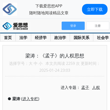
下载爱思想APP
立即下载
随时随地阅读精品文章
登录
注册
首页
法学
经济学
政治学
国际关系
社会学
梁涛：《孟子》的人权思想
选择字号：
大
中
小
本文共阅读 2259 次 更新时间：
2025-01-24 23:03
进入专题：
孟子
人权
●
梁涛
(
进入专栏
)