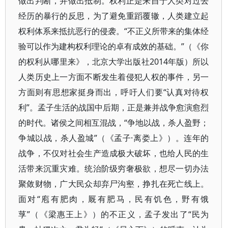
做出判断，并做出抵制。权利正是来自于人类对过去
经历的暴行的反思，为了避免重蹈覆辙，人类建立起
权利体系来抵抗恶行的侵袭。“不正义所带来的集体经
验可以作为建构权利理论的卓有成效的基础。”（《你
的权利从哪里来》，北京大学出版社2014年版）所以
人类历史上一方面不断发生着侵犯人权的事件，另一
方面则有思想家挺身而出，呼吁人们要“认真对待权
利”。孟子生活的战国中后期，正是兼并战争愈演愈烈
的时代。诸侯之间相互混战，“争地以战，杀人盈野；
争城以战，杀人盈城”（《孟子·离娄上》）。连年的
战争，不仅对社会生产造成极大破坏，也给人民的生
活带来沉重灾难。统治阶级穷奢极欲，想尽一切办法
聚敛财物，广大民众却弃尸沟壑，挣扎在死亡线上。
面对“庖有肥肉，厩有肥马，民有饥色，野有饿
莩”（《梁惠王上》）的不正义，孟子发出了“民为