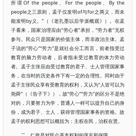
所谓Of the people、For the people、By the
people之三原则，孟子仅发明of与for之两义，而未
能发明by义。”（《老孔墨以后学派概观》）。在孟
子看来，国家治理应由“劳心者”承担，“劳力者”无权
参与。民众只是国家的价值主体，而非政治主体。孟
子说的“劳心”“劳力”是就社会分工而言，前者指受过
教育的脑力劳动者，后者指未受过教育的体力劳动
者。孟子主张应由受过教育的君子、士人管理国家事
务，在当时的历史条件下有一定的合理性。同时由于
孟子主张民众享有受教育的权利，又认为“人皆可以为
尧舜”（《告子下》），故“劳心”“劳力”的区分不是绝
对的，只要努力为学，普通人一样可以提升自己的身
份，成为君子、士人，获得管理国家事务的资格。故
孟子的权利思想可以概括为：主权在民，治权在贤。
二、仁政是对民众基本权利的落实和保障