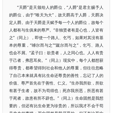
“天爵”是天颁给人的爵位，“人爵”是君主赐予人
的爵位，由于“唯天为大”，故天爵高于人爵，天爵决
定人爵。由于天爵是天赋予每一个人的爵位，故每个
人都有与生俱来的尊严。“非独贤者有是心也，人皆有
之”（同上），即使一个路人、乞丐，如果对其没有基
本的尊重，“嘑尔而与之”“蹴尔而与之”，乞丐、路人
也会不屑。“孟子曰：欲贵者，人之同心也。人人有贵
于己者，弗思耳矣。”（同上）现实中，每个人都想获
得尊贵，都希望得到社会和他人的尊重，但往往忽略
了自己本来就具有比生命还尊贵的善性，忘记了人的
价值、尊严首先在于善性、仁义。“生亦我所欲，所欲
有甚于生者，故不为苟得也；死亦我所恶，所恶有甚
于死者，故患有所不辟也。”（同上）生命固然是我想
要的，但还有比生命更为珍贵的，所以我才不会干苟