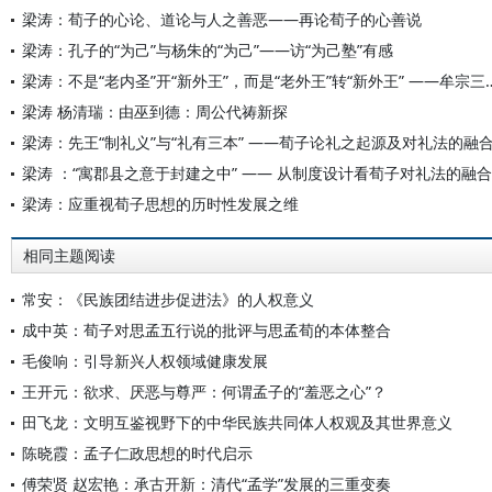
梁涛：荀子的心论、道论与人之善恶——再论荀子的心善说
梁涛：孔子的“为己”与杨朱的“为己”——访“为己塾”有感
梁涛：不是“老内圣”开“新外王”，而是“老外王”转“
梁涛 杨清瑞：由巫到德：周公代祷新探
梁涛：先王“制礼义”与“礼有三本” ——荀子论礼之起源及对礼法的融
梁涛 ：“寓郡县之意于封建之中” —— 从制度设计看荀子对礼法的融合
梁涛：应重视荀子思想的历时性发展之维
相同主题阅读
常安：《民族团结进步促进法》的人权意义
成中英：荀子对思孟五行说的批评与思孟荀的本体整合
毛俊响：引导新兴人权领域健康发展
王开元：欲求、厌恶与尊严：何谓孟子的“羞恶之心”？
田飞龙：文明互鉴视野下的中华民族共同体人权观及其世界意义
陈晓霞：孟子仁政思想的时代启示
傅荣贤 赵宏艳：承古开新：清代“孟学”发展的三重变奏