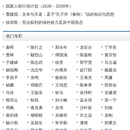
国家人权行动计划（2026－2030年）
曹建国：文本与天道：孟子“孔子作《春秋》”说的知识与思想
徐崇凯：宪法权利的域外效力及其中国形态
热门专栏
秦晖
陈行之
郑永年
龙应台
丁学良
曹林
鄢烈山
傅国涌
陈嘉映
黄宗智
于建嵘
陈志武
徐贲
郭宇宽
马立诚
杨祖陶
沈志华
向继东
赵汀阳
戴建业
李昌平
张鸣
杨奎松
王海光
周濂
杨鹏
邓晓芒
王缉思
陈奉孝
郭世佑
马玲
王振东
狄马
袁伟时
史啸虎
熊培云
秋风
刘小枫
孟令伟
雷一宁
周枫
蒋兆勇
吴伟
沙叶新
刘瑜
葛剑雄
储昭根
吴稼祥
许之远
袁刚
杨小凯
吴励生
朱学勤
潘维
郑秉文