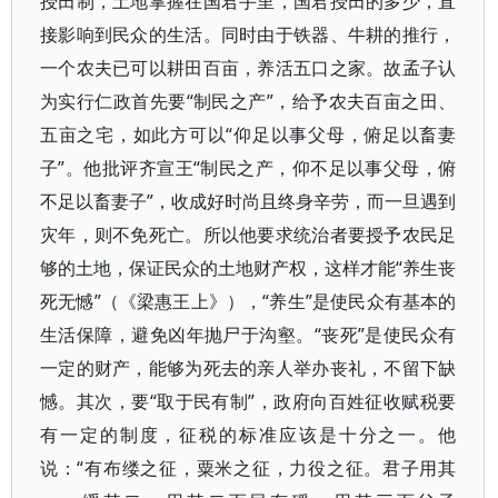
授田制，土地掌握在国君手里，国君授田的多少，直
接影响到民众的生活。同时由于铁器、牛耕的推行，
一个农夫已可以耕田百亩，养活五口之家。故孟子认
为实行仁政首先要“制民之产”，给予农夫百亩之田、
五亩之宅，如此方可以“仰足以事父母，俯足以畜妻
子”。他批评齐宣王“制民之产，仰不足以事父母，俯
不足以畜妻子”，收成好时尚且终身辛劳，而一旦遇到
灾年，则不免死亡。所以他要求统治者要授予农民足
够的土地，保证民众的土地财产权，这样才能“养生丧
死无憾”（《梁惠王上》），“养生”是使民众有基本的
生活保障，避免凶年抛尸于沟壑。“丧死”是使民众有
一定的财产，能够为死去的亲人举办丧礼，不留下缺
憾。其次，要“取于民有制”，政府向百姓征收赋税要
有一定的制度，征税的标准应该是十分之一。他
说：“有布缕之征，粟米之征，力役之征。君子用其