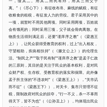
一，缓其二。用其二而民有殍，用其三而父子
离。”（《尽心下》）有征收布帛、麻线的赋税，有征
收粮食的租税，有征发人力的劳役。君子采用其中的
一项，就暂时不用其他两项。同时采用两项，百姓就
会有饿死的；同时采用三项，父子就会骨肉离散。在
物质生活得到满足后，还要“谨庠序之教”（《梁惠王
上》），让民众获得受教育的权利，过上“出入相友，
守望相助，疾病相扶持”（《滕文公上》）的伦理生
活。“制民之产”“取于民有制”“谨庠序之教”是孟子仁政
的三原则，其目的是关注于民众的基本权利，是对民
众财产权、生存权、受教育权的落实和保障。此外像
孟子所主张的“不违农时”（《梁惠王上》），“关市讥
而不征”（《梁惠王下》），对关卡、集市只管理不征
税，限制政府对民众的掠夺，“行一不义，杀一不辜而
得天下，皆不为也”（《公孙丑上》），均体现出民众