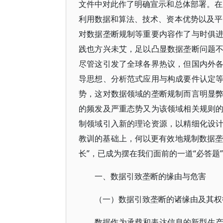
文件中对此作了明确宣示和总体部署。在
利用数据和算法、技术、资本优势以及平
对数据垄断规制等重要内容作了与时俱
践也方兴未艾，足以凸显数据垄断问题
尽管这引发了全球各界热议，但国内外
导思想、分析范式应用与构成要件认定
势，这对数据领域的垄断规制而言明显
的频发及严重态势又为该领域相关规则
制领域引入新的理论资源，以精细化设
教训的基础上，何以更有效地规制数据垄
长”，已成为摆在我们面前的一道“必答题
一、数据引致垄断的缘由与危害
（一）数据引致垄断的诸缘由及其权
数据作为承载和表达信息的新型生