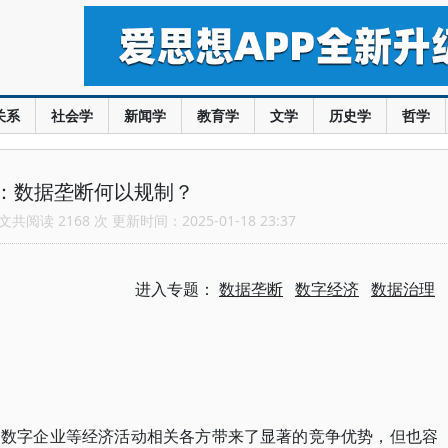
关系
社会学
新闻学
教育学
文学
历史学
哲学
：数据垄断何以规制？
共阅读 2168 次 更新时间：2025-01-18 23:37
进入专题：
数据垄断
数字经济
数据治理
为数字企业等经济活动相关各方带来了显著的竞争优势，但也容