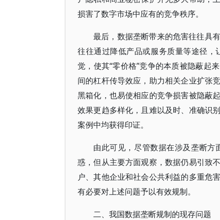
损害了数字市场中应有的竞争秩序。
最后，数据垄断带来的危害往往具
往往通过降低产品或服务质量等途径，
觉，使其“零价格”竞争的本质被隐蔽起
间的杠杆传导效应，助力相关企业扩张
黑箱化，也易使相应的竞争损害被隐蔽
效果更趋多样化，且难以及时、准确识
案例中均获得印证。
由此可见，尽管数据在涉及垄断方
惑，但从主要方面观察，数据仍易引致
户、其他企业和社会公共利益的多重危
有必要对上述问题予以有效规制。
二、我国数据垄断规制的现存问题