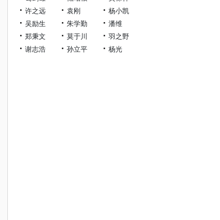
许之远
袁刚
杨小凯
吴励生
朱学勤
潘维
郑秉文
莫于川
羽之野
谢志浩
孙立平
杨光