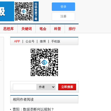
登录
注册
思想库
关键词
笔会
科普
排行
|
|
|
APP
公众号
微博
手机版
相同作者阅读
曹阳：数据垄断何以规制？