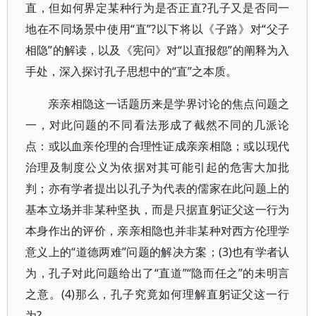
直，但如何界定某种行为是否正直?孔子又是否同一
地在不同场景中使用“直”?以下将以《子路》对“父子
相隐”的解读，以及《宪问》对“以直报怨”的阐释为入
手处，深入探讨孔子思想中的“直”之本质。
亲亲相隐这一话题历来是学界讨论的焦点问题之
一，对此问题的不同看法形成了截然不同的几派论
点：或以血亲伦理的合理性证成亲亲相隐；或以现代
治理及制度公义为依据对其可能引起的危害大加批
判；亦有学者提出以孔子为代表的儒家在此问题上的
基本立场并非某种坚执，而是只据直躬证父这一行为
本身作出的评价，亲亲相隐也并非某种对西方伦理学
意义上的“道德两难”问题的解决方案；(3)也有学者认
为，孔子对此问题给出了“直道”“隐而任之”的未明言
之意。(4)那么，孔子究竟如何理解直躬证父这一行
为?