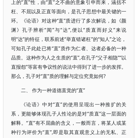
上的“直”性，由“直”之不曲的意象引申而来，涵括不
枉、不屈以及正直等面向，是孔子思想中最关键的一
环。《论语》对这种“直”质进行了多次解说，如《颜
渊》孔子辨析“闻”与“达”,便以“质直而好义”来说
明“达”的特征，联系前述“举直错诸枉”的“知人”之论，
可知孔子此处已将“直”质作为仁者、达者必备的一种
品质。这种作为人之生质的“直”,在孔子“父子相隐”“以
直报怨”等富有争议性的说法中得到了进一步的发挥。
那么，孔子对“直”质的理解与定位究竟如何?
二、 作为一种道德直觉的“直”
《论语》中对“直”的使用呈现出一种推扩的关
系，更能够体现孔子人性论的是对“质直”这一层面的
解释。“直”有不屈曲的含义，一般而言，将某人或某
种行为评价为“直”,即是取其直观意义上的无私、正