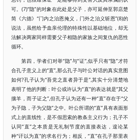
可。(7)“隐”的对象在此处是父子，亦可延伸至郭店楚
简《六德》“门内之治恩掩义，门外之治义斩恩”(8)的
说法，虽然给予血亲伦理的特殊性以基础地位，却无
法解决两家同样需要父子相隐的家族之间复仇的恶性
循环。
第四，学者们对举“隐”与“证”,似乎只有“隐”才符
合孔子意义上的“直”,那么孔子与叶公对话的真实意图
如何?孔子认为“吾党之直者异于是”,其实十分清楚地
表明了他的判断：叶公或许认为“直”的表达就是“其父
攘羊，而子证之”,但孔子认为还有一种“直”存在于“父
为子隐，子为父隐”之中。叶公所谓的“直”具有表面形
式上的直线性，是不假思索的教条主义行为；孔子不
认同“直”之本质是无礼制节度的直接表达，遑论某
种“讦以为直”的求名行为；相反，“直”在孔子那里表