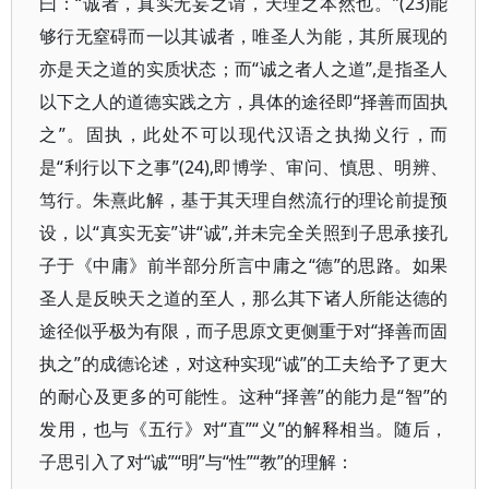
曰：“诚者，真实无妄之谓，天理之本然也。”(23)能
够行无窒碍而一以其诚者，唯圣人为能，其所展现的
亦是天之道的实质状态；而“诚之者人之道”,是指圣人
以下之人的道德实践之方，具体的途径即“择善而固执
之”。固执，此处不可以现代汉语之执拗义行，而
是“利行以下之事”(24),即博学、审问、慎思、明辨、
笃行。朱熹此解，基于其天理自然流行的理论前提预
设，以“真实无妄”讲“诚”,并未完全关照到子思承接孔
子于《中庸》前半部分所言中庸之“德”的思路。如果
圣人是反映天之道的至人，那么其下诸人所能达德的
途径似乎极为有限，而子思原文更侧重于对“择善而固
执之”的成德论述，对这种实现“诚”的工夫给予了更大
的耐心及更多的可能性。这种“择善”的能力是“智”的
发用，也与《五行》对“直”“义”的解释相当。随后，
子思引入了对“诚”“明”与“性”“教”的理解：