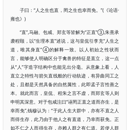
子曰：“人之生也直，罔之生也幸而免。”(《论语·
雍也》)
“直”,马融、包咸、郑玄等皆解为“正直”③,朱熹承
袭程颐，以“生理本直”述说，这与皇侃引李充“人生之
道，唯其身直”④的解释一致。以人初始之性状而
言，能够使人明确区分于禽兽的特征是直立，这一点
从“人”字造字结构中也能见出分毫。从意象上看，人
直立之特性与箭矢直线般的行动轨迹，有异曲同工之
处，且都是天然具备的自然属性，此即孟子言性善之
本。就此而言，皇侃、程朱之言不虚，而郑玄等人则
申明其深意。对于包咸注曰“诬罔正直之道而亦生，是
幸而免”,钱穆认为：“于此人生大群中，亦有不直之人
而得生存，此乃由于他人之有直道，乃幸而获免。正
如不仁之人而得生存，亦赖人群之有仁道。若使人群