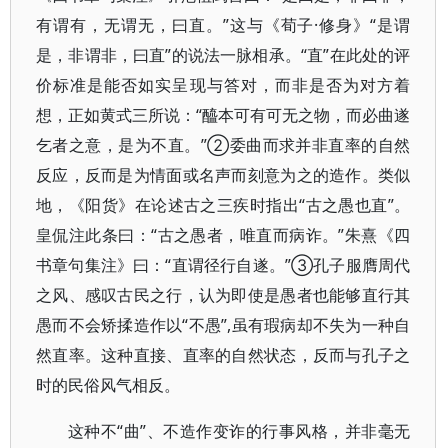
有谓有，无谓无，曰直。”这与《荀子·修身》“是谓
是，非谓非，曰直”的说法一脉相承。“直”在此处的评
价标准是能否如实呈现与答对，而非是否为对方着
想，正如黄式三所说：“醯本可有可无之物，而必曲遂
乞者之意，是为不直。”②委曲而求并非直率的自然
反应，反而是为情面或名声而刻意为之的造作。类似
地，《阳货》在论述古之三疾时指出“古之愚也直”。
皇侃注此条曰：“古之愚者，唯直而病诈。”朱熹《四
书章句集注》曰：“直谓径行自遂。”③孔子服膺周代
之风、感叹古民之行，认为即使是愚者也能够直行其
愚而不会矫揉造作以“不愚”,虽有瑕病却不失为一种自
然直率。这种直接、直率的自然状态，反而与孔子之
时的民俗风气相反。
这种不“曲”、不造作变诈的行事风格，并非毫无