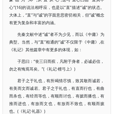
心”(16)的说法相呼应，也是以“直”描述“诚”的状态。
大体上，“直”与“诚”的字面意思密切相关，但“诚”概念
有更为复杂和丰富的内涵。
先秦文献中述“诚”者不为少见，而以《中庸》为
典型。当然，与“直”相通的“诚”不仅限于《中庸》,在
《礼记》其他篇章中有更多的体现，如：
子思曰：“丧三日而殡，凡附于身者，必诚必信，
勿之有悔焉耳矣。”(《礼记·檀弓上》)
君子之于礼也，有所竭情尽慎，致其敬而诚若，
有美而文而诚若。君子之于礼也，有直而行也，有曲
而杀也，有经而等也，有顺而讨也，有摭而播也，有
推而进也，有放而文也，有放而不致也，有顺而摭
也。(《礼记·礼器》)