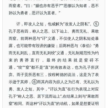
而窒者。”曰：“赐也亦有恶乎?”“恶徼以为知者，恶不
孙以为勇者，恶讦以为直者。”
讦，即攻人之短，包咸解为“攻发人之阴私”。⑤
孔子恶有四，称人之恶、以下讪上、勇而无礼、果敢
而窒。前两种恶与“讦”义通，不仅使人之阴私短处暴
露，也可能带有毁谤的嫌疑；后两种恶与《泰伯》“勇
而无礼则乱，直而无礼则绞”义通，无礼制规范性为约
束的勇莽直行，最终的结果就是窒碍不
通，“绞”“窒”都不是“直”的有效表达，也为孔子所厌
弃。而子贡所恶有三，按程树德的说法，这是为了表
示逊于其师，⑥而其内容为掠人之为己有、无礼以为
勇、发人之短。其中，“讦以为直”在行为表现上对应
孔子“称人之恶、居下流而讪上”,在结果上则与“果敢而
窒”相同。而这种“讦以为直”的动机，如果是想要证明