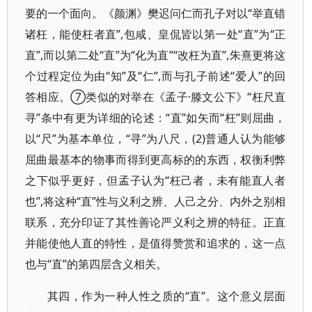
要的一个面向。《颜渊》樊迟问仁而孔子对以“举直错
诸枉，能使枉者直”,包咸、皇侃皆以第一处“直”为“正
直”,而以第二处“直”为“化为直”“改枉为直”,朱熹更将这
个过程定位为由“知”及“仁”,而与孔子前述“爱人”的回
答相应。⑦类似的对举在《孟子·滕文公下》“枉尺直
寻”条中有更为详细的论述：“直”如矢而“枉”则屈曲，
以“尺”为基本单位，“寻”为八尺，(2)普通人认为能够
屈曲最基本的物事而得到更高标的的东西，权衡利弊
之下似乎更好，但孟子认为“枉己者，未有能直人者
也”,将这种“直”性与义利之辨、人己之分、内外之别相
联系，充分印证了其性善论严义利之辨的特征。正直
并能使他人直的特性，是值得赞赏和追求的，这一点
也与“直”的第四层含义相关。
其四，作为一种人性之质的“直”。这个意义层面