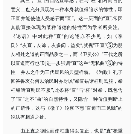
其三，“直”的自然直率感，在与“枉”相对而言的
意义上也充分展现为一种本身就值得追求的德性，即
正直并能使他人受感召而“直”。这一层面的“直”,常因
其能直接体现为某种道德的特性而为学者所关注。
《论语》中对此种“直”的论述亦不少见，如《季
氏》“友直，友谅，友多闻，益矣”,就视“正直”⑤为朋
友相处之道的正面品质之一，而《卫灵公》“三代之所
以直道而行也”则进一步强调“直”这种“无私曲”⑥的特
性，并以之作为三代民风的典型样貌。《为政》孔子
回答鲁哀公何以治民时亦对以“举直错诸枉则民服，举
枉错诸直则民不服”,此条将“直”与“枉”对举，既包含
了“直”之不“曲”的自然特性，又隐含一种价值判断上
的正确性，这与《微子》论柳下惠“直道而三见黜”的
说法有相通之处。
由正直之德性而使枉曲得以复正，也是“直”极重