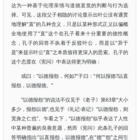
达为一种基于伦理亲情与道德直觉的判断与行为选
择。可见，这段父子相隐的讨论显示出叶公没有通贯
地理解“直”的几种含义，只是以某种形式正义以偏概
全地使用了“直”这个在孔子看来十分重要的德性概
念，孔子的回答不执着于反驳叶公，而是以“异于
是”来提示叶公“直”之本质值得更深入的思索。孔子的
这个态度在《宪问》中表达得更为明确：
或曰：“以德报怨，何如?”子曰：“何以报德?以直
报怨，以德报德。”
“以德报怨”的说法不仅见于《老子》第63章“大小
多少，报怨以德”,也见于《礼记·表记》“以德报怨，则
宽身之仁也”。乍看之下，“以德报怨”似乎表达了人性
中某种普遍的良善意愿，然而《宪问》此条孔子的回
答明确指出“以直报怨，以德报德”,在“德”“怨”之间引