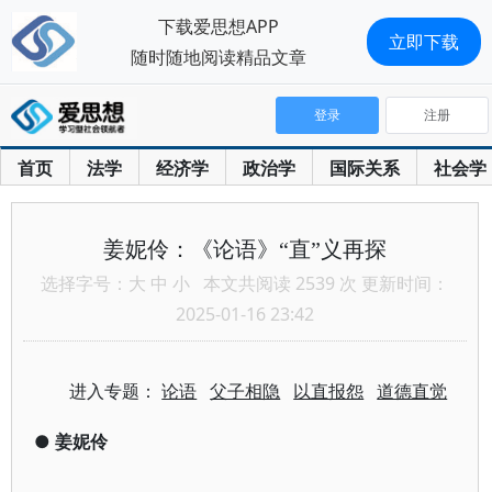
下载爱思想APP
立即下载
随时随地阅读精品文章
登录
注册
首页
法学
经济学
政治学
国际关系
社会学
姜妮伶：《论语》“直”义再探
选择字号：
大
中
小
本文共阅读 2539 次 更新时间：
2025-01-16 23:42
进入专题：
论语
父子相隐
以直报怨
道德直觉
●
姜妮伶