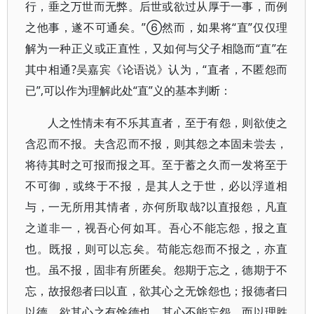
行，垂之万世而无弊。后世或欲过从厚于一事，而例
之他事，遂不可通矣。”⑥然而，如果将“直”仅仅理
解为一种正义或正直性，又如何与父子相隐而“直”在
其中相通?吴嘉宾《论语说》认为，“直者，不匿怨而
已”,可以作为理解此处“直”义的基本判断：
人之性情未有不乐其直者，至于有怨，则欲使之
含忍而不报。夫含忍而不报，则其怨之本固未尝去，
将待其时之可报而报之耳。至于蓄之久而一发将至于
不可御，或终于不报，是其人之于世，必以浮道相
与，一无所用其情者，亦何所取哉?以直报怨，凡直
之道非一，视吾心何如耳。吾心不能忘怨，报之直
也。既报，则可以忘矣。苟能忘怨而不报之，亦直
也。虽不报，固非有所匿矣。怨期于忘之，德期于不
忘，故报怨者曰以直，欲其心之无馀怨也；报德者曰
以德，欲其心之有馀德也。其心不能忘怨，而以理胜