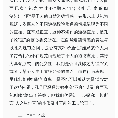
实也，礼义之经也，非从天降也，非从地出也，人情
而已矣”,礼之大体必“顺人情”(《礼记·丧服四
制》)。“直”基于人的自然道德情感，在形式上以礼为
规矩，依据人的不同道德经验及道德情境呈现为不同
的直接、直率或正直，这种不矫作的道德直觉，是孔
子论“直”的核心要义所在。在自然道德情感的表达与
以礼为规范之间，是否有某种矛盾性?如果某个人为
了符合礼的外在规范而规避了个人的道德直觉，其行
为具有形式上的公义性，我们是否可以称之为“直”?又
或者，某个人由于道德经验的匮乏，而在行为表现上
呈现出某种粗鄙的直率，是否也可以被认为是“直”?对
于这些问题，孔子已经通过微生高“不直”,以及“直而无
礼则绞”给出了答案，但我们仍需进一步探究，其所
言“人之生也直”的本质及其可能的工夫论面向。
三、 “直”与“诚”