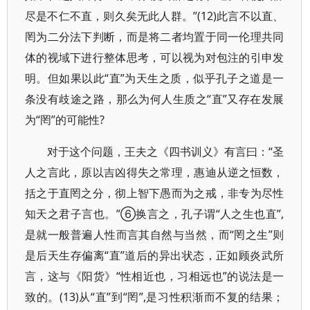
尽是不仁不直，则久矣无此人群。”(12)此言不以直、
罔为二分法下判断，而是将二者均置于同一伦理共同
体的视域下进行整体思考，可以视为对包注的引申发
明。但如果以此“直”为天生之质，似乎孔子之道是一
条没有歧途之路，那么为何人生质之“直”又存在发展
为“罔”的可能性?
对于这个问题，王夫之《四书训义》有言曰：“圣
人之言此，原以吉凶得失之常理，惠迪从逆之恒数，
括之于直罔之分，彻上智下愚而为之戒，非专为尽性
知天之君子言也。”⑥换言之，孔子谓“人之生也直”,
是就一般普遍人性而言其自然与当然，而“罔之生”则
是后天生存偏离“直”道后的异出状态，正如顾炎武所
言，这与《阳货》“性相近也，习相远也”的说法是一
致的。(13)从“直”到“罔”,是习性积渐而不复的结果；