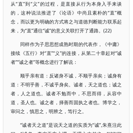
从“直”到“义”的过程，是直接从行为本身入手来谈
的，这种说法推进了《论语》中尚且素朴的“直”概
念，而以更为明确的方式将之与道德判断能力联系起
来，为“直”通往“诚”的意义关联打开了通路。(22)
同样作为子思思想成熟时期的代表作，《中庸》
接续《五行》对“直”“义”的连接，从第二十章起对“诚
者”“诚之者”等概念进行了解说：
顺乎亲有道：反诸身不诚，不顺乎亲矣；诚身有
道：不明乎善，不诚乎身矣。诚者，天之道也；诚之
者，人之道也。诚者不勉而中，不思而得，从容中
道，圣人也。诚之者，择善而固执之者也。博学之，
审问之，慎思之，明辨之，笃行之。
“诚者天之道”是说天之道的实质为“诚”,朱熹注此