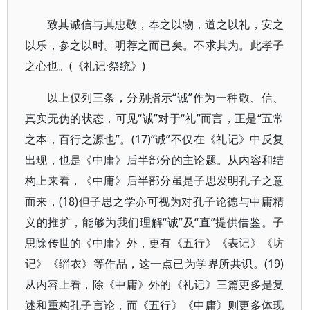
致其诚信与其忠敬，奉之以物，道之以礼，安之
以乐，参之以时。明荐之而已矣。不求其为。此孝子
之心也。(《礼记·祭统》)
以上仅列三条，分别指示“诚”作为一种敬、信、
真实无伪的状态，可见“诚”对于“礼”而言，正是“五常
之本，百行之源也”。(17)“诚”不仅在《礼记》中反复
出现，也是《中庸》后半部分的主论题。从内容和结
构上来看，《中庸》后半部分虽是子思发明孔子之意
而来，(18)但子思之学亦可视为对孔子论德与中庸精
义的推扩，能够为我们理解“诚”及“直”提供借鉴。子
思除传世的《中庸》外，更有《五行》《表记》《坊
记》《缁衣》等作品，这一点已为学界所共识。(19)
从内容上看，除《中庸》外的《礼记》三篇更多是复
述和重构孔子言论，而《五行》《中庸》则更多体现