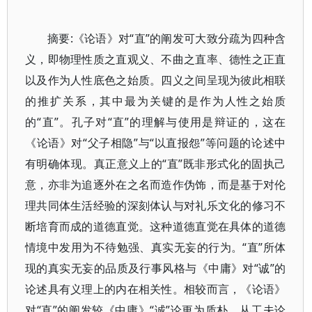
摘要:《论语》对“直”的阐发可大致分疏为四种含
义，即物理性质之直观义、不曲之直率、德性之正直
以及作为人性底色之始质。四义之间呈现为彼此相联
的推扩关系，其中最为关键的是作为人性之始质
的“直”。孔子对“直”的理解与使用是辩证的，这在
《论语》对“父子相隐”与“以直报怨”等问题的论述中
有明确体现。真正意义上的“直”既非形式化的固执己
意，亦非为追逐外在之名而造作伪饰，而是基于对伦
理共同体生活经验的深刻体认与对礼乐文化的修习不
断培育而成的道德直觉。这种道德直觉在具体的道德
情境中发用为不待勉强、真实无妄的行为。“直”所体
现的真实无妄的品质及行事风格与《中庸》对“诚”的
论述具有义理上的内在相关性。相较而言，《论语》
对“直”的阐发较《中庸》“诚”论更为质朴。从工夫论