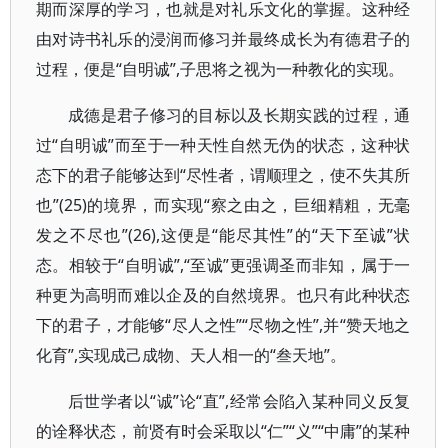
期而深厚的学习，也就是对礼乐文化的掌握。这种经
由对诗书礼乐的浸润而修习并最终成长为有德君子的
过程，便是“自明诚”,子思将之视为一种教化的实现。
成德是君子修习的目标以及长期实践的过程，通
过“自明诚”而至于一种天性自然无伪的状态，这种状
态下的君子能够达到“尽性者，谓顺理之，使不失其所
也”(25)的境界，而实现“察之由之，巨细精粗，无毫
发之不尽也”(26),这便是“能尽其性”的“天下至诚”状
态。相较于“自明诚”,“至诚”更强调圣而非知，属于一
种更为高明而难以企及的自然境界。也只有此种状态
下的君子，才能够“尽人之性”“尽物之性”,并“赞天地之
化育”,实现成己成物、天人相一的“叁天地”。
后世学者以“诚”论“直”,经常会陷入某种同义反复
的诠释状态，前贤有时会采取以“仁”“义”“中庸”的某种