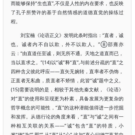
而能够保持“生也直”,不仅是人性的内在要求，也反映
了孔子所赞许的基于自然情感的道德直觉的操练过
程。
刘宝楠《论语正义》发明此条时指出：“直者，诚
也。诚者内不自以欺，外不以欺人。”⑧邵雍亦
云：“由直道任至诚，则无所不通。天地之道直而已，
当以直求之。”(14)以“诚”释“直”,与前述分疏的“直”之
四种含义彼此呼应——直矢无婉转，直率者不伪饰，
正直者无私曲，质直者不矫情，此皆“诚”题中之义。
(15)需要说明的是，相较于其他先秦文献，《论语》
对“直”的使用和呈现更为朴素，具备发展为更复杂的
哲学概念的可能性，“直”的这种潜能值得进一步挖掘
和发挥。从德行论的角度来看，“直”与“诚”之间有一
种相互关联的关系——“诚”包含“直”的特质，小
篆“德”为“”,即“”,从“直”从“心”,这与“直心曰德”“直其中