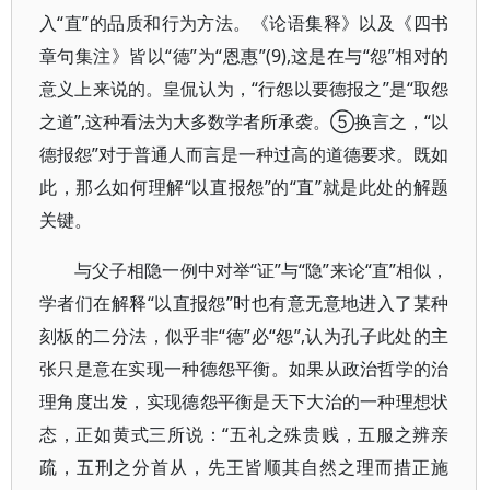
入“直”的品质和行为方法。《论语集释》以及《四书
章句集注》皆以“德”为“恩惠”(9),这是在与“怨”相对的
意义上来说的。皇侃认为，“行怨以要德报之”是“取怨
之道”,这种看法为大多数学者所承袭。⑤换言之，“以
德报怨”对于普通人而言是一种过高的道德要求。既如
此，那么如何理解“以直报怨”的“直”就是此处的解题
关键。
与父子相隐一例中对举“证”与“隐”来论“直”相似，
学者们在解释“以直报怨”时也有意无意地进入了某种
刻板的二分法，似乎非“德”必“怨”,认为孔子此处的主
张只是意在实现一种德怨平衡。如果从政治哲学的治
理角度出发，实现德怨平衡是天下大治的一种理想状
态，正如黄式三所说：“五礼之殊贵贱，五服之辨亲
疏，五刑之分首从，先王皆顺其自然之理而措正施