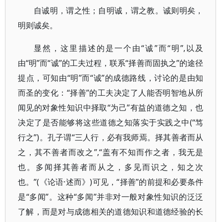
自诚明，谓之性；自明诚，谓之教。诚则明矣，
明则诚矣。
显然，这里描述的是一个由“诚”而“明”,以及
由“明”而“诚”的工夫过程，联系“择善而固执之”的途径
提点，可知由“明”而“诚”的成德路线，讨论的是由知
而圣的变化：“择善”的工夫决定了人能否明智地从所
闻见的对象性知识中择取“为己”有益的道德之知，也
决定了是否能够将这些道德之知落实于实践之中(“笃
行之”)。孔子谓“三人行，必有我师焉。择其善者而从
之，其不善者而改之”,“盖有不知而作之者，我无是
也。多闻择其善者而从之，多见而识之，知之次
也。”(《论语·述而》)可见，“择善”的前提和必要条件
是“多闻”。这种“多闻”并非对一般对象性知识的泛泛
了解，而是对与成德相关的道德知识和道德经验的长