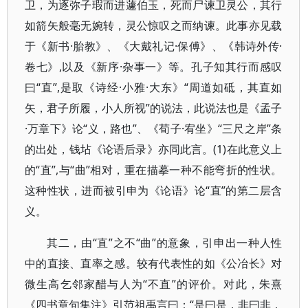
卫，为逐弥子瑕而进蘧伯玉，死而尸谏卫灵公，其行
如箭矢般毫无婉转，灵公惊叹之而纳谏。此事亦见载
于《新书·胎教》、《大戴礼记·保傅》、《韩诗外传·
卷七》,以及《新序·杂事一》等。孔子知其行而感叹
曰“直”,是取《诗经·小雅·大东》“周道如砥，其直如
矢，君子所履，小人所视”的说法，此说法也是《孟子
·万章下》论“义，路也”、《荀子·宥坐》“三尺之岸”条
的出处，钱坫《论语后录》亦同此言。(1)在此意义上
的“直”,与“曲”相对，重在描摹一种不能弯折的性状。
这种性状，进而被引申为《论语》论“直”的第二层含
义。
其二，由“直”之不“曲”的意象，引申出一种人性
中的直接、直率之感。较有代表性的如《公冶长》对
微生高乞邻家醋与人为“不直”的评价。对此，朱熹
《四书章句集注》引范祖禹言曰：“是曰是，非曰非，