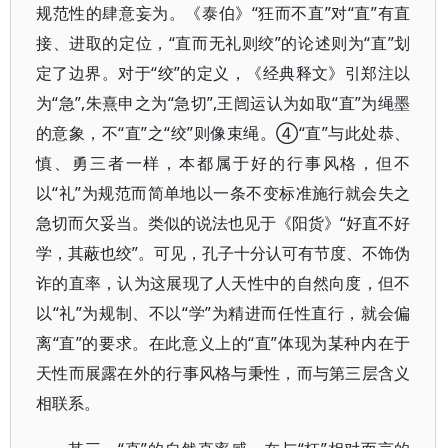
规范性的肆意妄为。《泰伯》“狂而不直”对“直”有直
接、进取的定位，“直而无礼则绞”的论述则为“直”划
定了边界。对于“绞”的定义，《经典释文》引郑注以
为“急”,朱熹申之为“急切”,王闿运认为如取“直”为绳墨
的意象，不“直”之“绞”则像束绳。④“直”与此处恭、
慎、勇三者一样，本都属于好的行事风格，但不
以“礼”为规范而简单地以一条不变标准施行就会失之
急切而欠妥当。类似的说法也见于《阳货》“好直不好
学，其蔽也绞”。可见，孔子十分认可有节度、不饰伪
诈的直率，认为这展现了人天性中的自然向度，但不
以“礼”为规制、不以“学”为精进而任性直行，就会偏
离“直”的要求。在此意义上的“直”体现为某种内在于
天性而展露在外的行事风格与秉性，而与第三层含义
相联系。