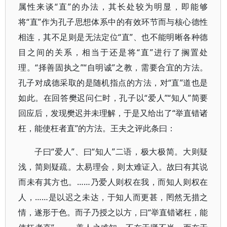
属性来谈“直”的办法，其长处较为明显，即能够
将“直”作为孔子思想体系中的有效环节而与核心德性
相连，其不足则是无法定位“直”、也不能明晰各种德
目之间的关系，相当于还是将“直”进行了搁置处
理。“择善固执之”“自明诚”之教，需要合宜的方法。
孔子对成德采取的是随机指点的方法，对“直”道也是
如此。在回答樊迟问仁时，孔子以“爱人”“知人”简要
回应后，发现樊迟并未理解，于是又给出了“举直错诸
枉，能使枉者直”的方法。王夫之评此条曰：
子曰“爱人”、曰“知人”二语，极大极简。大则疑
浅，简则疑疏。太易理会，则太难证入。故曰有其说
而未有其方也。……乃爱人则权在我，而知人则权在
人，……是以迟之未达，于知人而更甚，罔然无措之
情，遂形于色。而子乃授之以方，曰“举直错诸枉，能