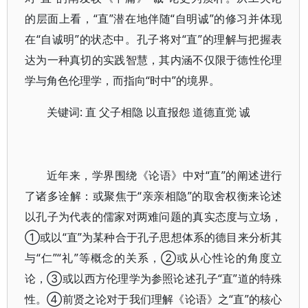
的层面上看，“直”潜在地伴随“自明诚”的修习并体现
在“自诚明”的状态中。孔子将对“直”的理解与把握表
达为一种真切的实践智慧，其内涵不仅限于德性伦理
学与角色伦理学，而指向“时中”的境界。
关键词: 直 父子相隐 以直报怨 道德直觉 诚
近年来，学界围绕《论语》中对“直”的阐述进行
了诸多诠解：或聚焦于“亲亲相隐”的取舍权衡来论述
以孔子为代表的儒家对两难问题的真实态度与立场，
①或以“直”为某种合于孔子思想体系的德目来分析其
与“仁”“礼”等概念的关系，②或从心性论的角度立
论，③或以西方伦理学为参照论述孔子“直”道的特殊
性。④前贤之论对于我们理解《论语》之“直”的核心