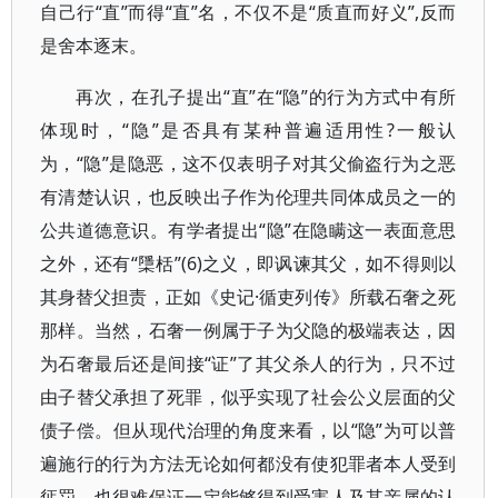
自己行“直”而得“直”名，不仅不是“质直而好义”,反而
是舍本逐末。
再次，在孔子提出“直”在“隐”的行为方式中有所
体现时，“隐”是否具有某种普遍适用性?一般认
为，“隐”是隐恶，这不仅表明子对其父偷盗行为之恶
有清楚认识，也反映出子作为伦理共同体成员之一的
公共道德意识。有学者提出“隐”在隐瞒这一表面意思
之外，还有“檃栝”(6)之义，即讽谏其父，如不得则以
其身替父担责，正如《史记·循吏列传》所载石奢之死
那样。当然，石奢一例属于子为父隐的极端表达，因
为石奢最后还是间接“证”了其父杀人的行为，只不过
由子替父承担了死罪，似乎实现了社会公义层面的父
债子偿。但从现代治理的角度来看，以“隐”为可以普
遍施行的行为方法无论如何都没有使犯罪者本人受到
惩罚，也很难保证一定能够得到受害人及其亲属的认