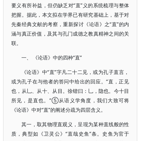
要义有所补益，但仍缺乏对“直”义的系统梳理与整体
把握。据此，本文拟在学界已有研究基础上，基于对
先秦经典文献的考察，重新探讨《论语》之“直”的内
涵与真正价值，及其与孔门成德之教真精神之间的关
联。
一、 《论语》中的四种“直”
《论语》中“直”字凡二十二见，或为孔子直言，
或为孔子在与他者的答问中给出的回应。“直，正见
也，从乚、从十、从目。徐锴曰：乚，隐也。今十目
所见，是直也。”⑤从语义学角度，我们大致可将
《论语》中对“直”的阐述分疏为四层含义。
其一，取其物理直观义，呈现为某种直线般的性
质，典型如《卫灵公》“直哉史鱼”条。史鱼为官于