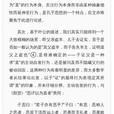
为“直”的行为本身。关注行为本身而非由某种抽象德
性而延伸至行为，是孔子思想的一个特点，后文亦将
聚焦于此进行论述。
其次，基于叶公的描述，我们其实只能得到一个
大致模糊的场景，即父亲盗羊、儿子去证实，至于是
否如一般认为的是“其父盗羊，而子告失羊主，证明道
父之盗也”④,是很难确定的——子证父是一种
求“直”的主动自发行为，还是被问及而不隐瞒父行的
被动回应，这两种行为有着明显的差异，而大多数学
者从结果论出发，以子“证”的最终行为表现定其所
谓“直”的印象，并未仔细分辨。主动告发的行为，与
《阳货》“恶讦以为直者”类同：
子贡曰：“君子亦有恶乎?”子曰：“有恶：恶称人
之恶者，恶居下流而讪上者，恶勇而无礼者，恶果敢