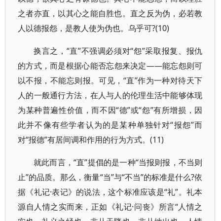
之者亦直，以其心之能自胜也。直之反为伪，必若教
人以德报怨，是教人使为伪也。乌乎可?(10)
换言之，“直”不强调必须对“怨”采取报复、报仇
的方式，而是根据心能否忘怨来决定——能忘怨则可
以不报，不能忘则报。可见，“直”作为一种对待天下
人的一般通行方法，在人与人的伦理生活中能够体现
为某种普遍性价值，而不因“德”或“怨”有所增损，因
此并不像有些学者认为的是某种单独针对“报怨”而
对“报德”有居间调和作用的行为方式。(11)
就此而言，“直”提倡的是一种“当报则报，不当则
止”的品质。那么，衡量“当”与“不当”的标准是什么?依
据《礼记·表记》的说法，这个标准应该是“礼”。礼本
源自人情之实而来，正如《礼记·问丧》所言“人情之