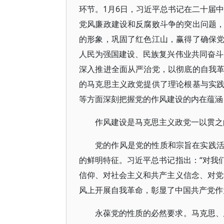
环节。1月6日，习近平总书记在二十届
党风廉政建设和反腐败斗争的突出问题
的形象，巩固了红色江山，赢得了确保
人民为强国建设、民族复兴伟业共同奋斗
深入推进全面从严治党，以彻底的自我
的马克思主义政党提供了理论根基与实
等方面深刻把握党的作风建设的内在蕴涵
作风建设是马克思主义政党一以贯之
党的作风是党的性质和宗旨在实践
的鲜明特征。习近平总书记指出：“对我
信仰、对社会主义和共产主义信念、对党
风上开展自我革命，彰显了中国共产党作
永葆党的性质的必然要求。马克思、