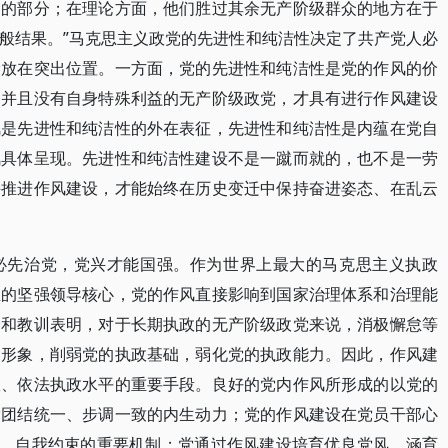
用的部分；在理论方面，他们胜过其余无产阶级群众的地方在于
般结果。”马克思主义政党的先进性和纯洁性决定了共产党人必
设放在突出位置。一方面，党的先进性和纯洁性是党的作风的价
，并且没有自身特殊利益的无产阶级政党，才具有进行作风建设
风是先进性和纯洁性的外在表征，先进性和纯洁性是内蕴在党自
风具体呈现。先进性和纯洁性建设不是一蹴而就的，也不是一劳
持推进作风建设，才能始终在历史变迁中保持奋进姿态、在乱云
必先治党，党兴才能国强。作为世界上最大的马克思主义执政
业的坚强领导核心，党的作风直接影响到国家治理体系和治理能
验和教训表明，对于长期执政的无产阶级政党来说，消极懈怠等
的形象，削弱党的执政基础，弱化党的执政能力。因此，作风建
政、依法执政水平的重要手段。良好的党内作风所形成的以党的
党团结统一、步调一致的内生动力；党的作风建设在党员干部心
变、自我约束的重要机制；党通过作风建设培育优良党风、涵育