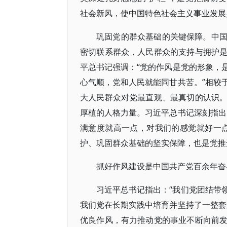
社会新风，使中国特色社会主义事业发展
巩固党的群众基础的关键保障。中
密切联系群众，人民群众的支持与拥护
平总书记强调：“党的作风是党的形象，
心气顺，党和人民就能同甘共苦。”相较
大人民群众对党最直观、最真切的认识
厚植的人格力量。习近平总书记深刻指出
满意度就高一点，对我们的感觉就好一
护、巩固群众基础的坚实保障，也是党推
抓好作风建设是中国共产党百余年奋
习近平总书记指出：“我们党团结带
我们党在长期实践中培育并坚持了一整套
优良作风，有力推动党的事业不断向前