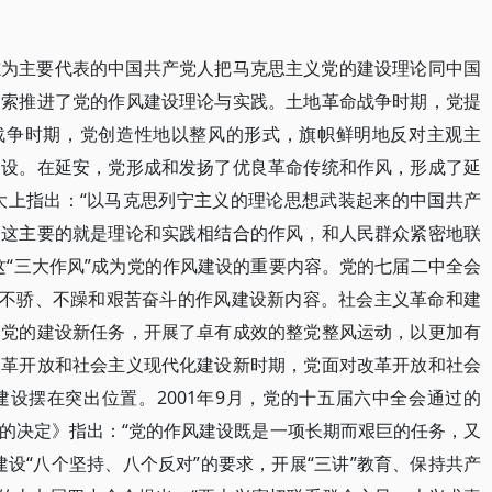
志为主要代表的中国共产党人把马克思主义党的建设理论同中国
探索推进了党的作风建设理论与实践。土地革命战争时期，党提
日战争时期，党创造性地以整风的形式，旗帜鲜明地反对主观主
建设。在延安，党形成和发扬了优良革命传统和作风，形成了延
七大上指出：“以马克思列宁主义的理论思想武装起来的中国共产
，这主要的就是理论和实践相结合的作风，和人民群众紧密地联
这“三大作风”成为党的作风建设的重要内容。党的七届二中全会
、不骄、不躁和艰苦奋斗的作风建设新内容。社会主义革命和建
的党的建设新任务，开展了卓有成效的整党整风运动，以更加有
改革开放和社会主义现代化建设新时期，党面对改革开放和社会
设摆在突出位置。2001年9月，党的十五届六中全会通过的
的决定》指出：“党的作风建设既是一项长期而艰巨的任务，又
设“八个坚持、八个反对”的要求，开展“三讲”教育、保持共产