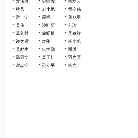
袁伟时
史啸虎
熊培云
秋风
刘小枫
孟令伟
雷一宁
周枫
蒋兆勇
吴伟
沙叶新
刘瑜
葛剑雄
储昭根
吴稼祥
许之远
袁刚
杨小凯
吴励生
朱学勤
潘维
郑秉文
莫于川
羽之野
谢志浩
孙立平
杨光