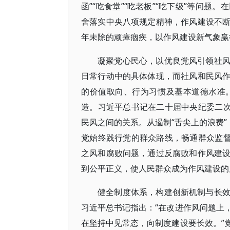
函”“吃食堂”“吃老板”“吃下级”等问
舍落实中央八项规定精神，作风建设不
年未除的顽瘴痼疾，以作风建设新气象赢
凝聚党心民心，以优良党风引领社
日常行动中的具体体现，而社风和民风
的价值取向、行为习惯及基本道德水准
造。习近平总书记在二十届中央纪委二次
民风之间的关系。从遏制“舌尖上的浪费”
党始终践行党的群众路线，畅通群众监督
之风和腐败问题，通过反腐败和作风建
到公平正义，使人民群众成为作风建设的
健全制度体系，构建创新机制与长
习近平总书记指出：“在改进作风问题上
在坚持中见常态，向制度建设要长效。”