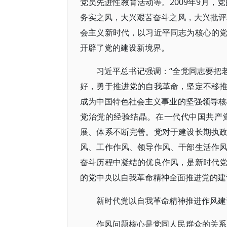
党员先进性教育活动等。2009年9月，
务实之风，大兴艰苦奋斗之风，大兴批评
会主义新时代，以习近平同志为核心的
开辟了党的建设新境界。
习近平总书记强调：“全党同志要把
好，勇于推进党的自我革命，坚定不移
成为中国特色社会主义事业的坚强领导核
党治党的经验结晶。在一代代中国共产
展、体系不断完善。党对于建设长期执
风、工作作风、领导作风、干部生活作
奋斗历程中凝结的优良作风，是新时代
的党中央以自我革命精神全面推进党的建
新时代党以自我革命精神推进作风建
作风问题核心是党同人民群众的关系