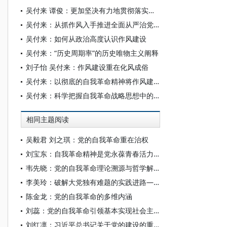
吴付来 谭俊：更加坚决有力地贯彻落实党中央重大决策部署
吴付来：从抓作风入手推进全面从严治党——新时代党的自我革命的重要经验
吴付来：如何从政治高度认识作风建设
吴付来：“历史周期率”的历史唯物主义阐释
刘子怡 吴付来：作风建设重在化风成俗
吴付来：以彻底的自我革命精神将作风建设持续引向深入
吴付来：科学把握自我革命战略思想中的辩证思维
相同主题阅读
吴毅君 刘之琪：党的自我革命重在治权
刘宝东：自我革命精神是党永葆青春活力的强大支撑
韦先晓：党的自我革命理论溯源与哲学解析
李美玲：破解大党独有难题的实践进路——基于党的自我革命范式的分析阐释
陈金龙：党的自我革命的多维内涵
刘蕊：党的自我革命引领基本实现社会主义现代化的实践进路探析
刘红凛：习近平总书记关于党的建设的重要思想的宏大主题、构成要素与内容体系