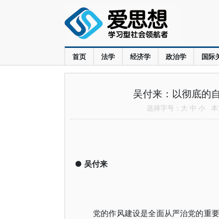
首页
法学
经济学
政治学
国际
吴付来：以彻底的
选择字号：
大
中
小
本文
●
吴付来
党的作风建设是全面从严治党的重