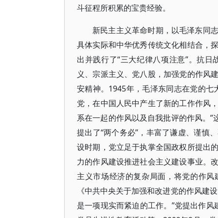
斗征程所积累的宝贵经验。
新民主主义革命时期，以毛泽东同
具体实际和中华优秀传统文化相结合，
出并践行了“三大纪律八项注意”。抗
义、宗派主义、党八股，加强党的作风
安精神。1945年，毛泽东同志在党的
党，在中国人民中产生了新的工作作风
系在一起的作风以及自我批评的作风。”
提出了“两个务必”，丰富了谦虚、谨慎
设时期，党立足于执掌全国政权所提出
力的作风建设推进社会主义建设事业。
主义市场经济的复杂局面，将党的作风建
《中共中央关于加强和改进党的作风建设
是一项现实而紧迫的工作。”党提出作风建