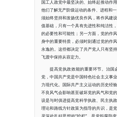
国工人政党中最坚决的、始终起推动作
他们了解无产阶级运动的条件、进程和一
须始终坚持和发扬优良作风，将作风建
值基础，只有一个具有先进性和纯洁性
的必要性和可能性；另一方面，党的作
身中的重要特质，必须时刻通过党的作
永逸的。这些都决定了共产党人只有坚
飞渡中保持从容定力。
提高党执政效能的重要环节。治国
党，中国共产党是中国特色社会主义事
力现代化。国际共产主义运动的历史经
不良风气会影响甚至破坏党的风气和党
设是与时俱进提高党科学执政、民主执
理论和路线方针政策为指导的共识，是
灵深处扎好思想的“护栏”，是党拒腐防