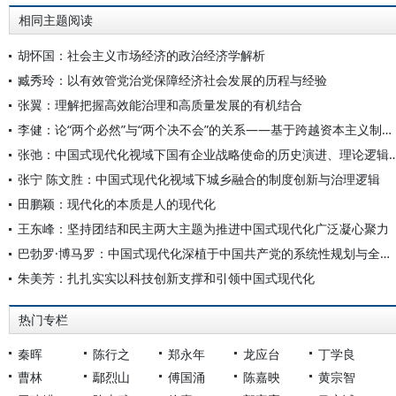
相同主题阅读
胡怀国：社会主义市场经济的政治经济学解析
臧秀玲：以有效管党治党保障经济社会发展的历程与经验
张翼：理解把握高效能治理和高质量发展的有机结合
李健：论“两个必然”与“两个决不会”的关系——基于跨越资本主义制度“卡夫丁峡谷”设想的反思
张弛：中国式现代化视域下国有企业战略使命的历史演进
张宁 陈文胜：中国式现代化视域下城乡融合的制度创新与治理逻辑
田鹏颖：现代化的本质是人的现代化
王东峰：坚持团结和民主两大主题为推进中国式现代化广泛凝心聚力
巴勃罗·博马罗：中国式现代化深植于中国共产党的系统性规划与全方位治理实践
朱美芳：扎扎实实以科技创新支撑和引领中国式现代化
热门专栏
秦晖
陈行之
郑永年
龙应台
丁学良
曹林
鄢烈山
傅国涌
陈嘉映
黄宗智