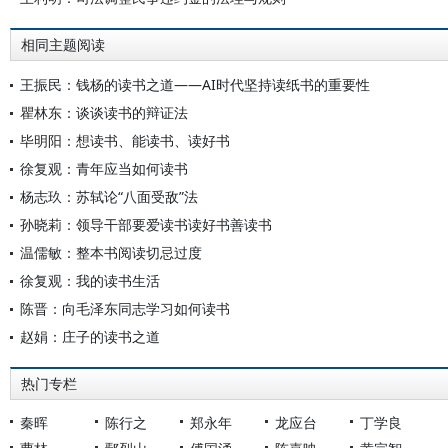
相同主题阅读
王振民：钱杨的读书之道——AI时代坚持读纸书的重要性
瞿林东：谈谈读书的辩证法
毕明阳：想读书、能读书、读好书
徐复观：青年应当如何读书
杨志玖：苏轼论“八面受敌”法
孙晓莉：领导干部要爱读书读好书善读书
温儒敏：整本书阅读切忌过度
徐复观：我的读书生活
陈晋：向毛泽东同志学习如何读书
赵娟：庄子的读书之道
热门专栏
秦晖
陈行之
郑永年
龙应台
丁学良