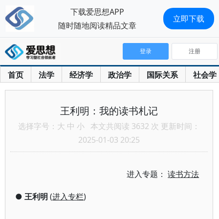
下载爱思想APP
立即下载
随时随地阅读精品文章
登录
注册
首页
法学
经济学
政治学
国际关系
社会学
王利明：我的读书札记
选择字号：
大
中
小
本文共阅读 3632 次 更新时间：
2025-01-03 20:25
进入专题：
读书方法
●
王利明
(
进入专栏
)