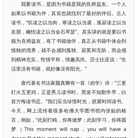
我要读书，是因为书籍是我的良师益友。一个人
如果以书籍为伴，其实也就找到了最好的伴侣。古人
读书，“饥读之以当肉，寒读之以当裘，孤寂读之以当
友朋，幽忧读之以当金石琴瑟”。其实讲的就是要以书
籍为良师益友，有了书籍做伴，真正从书籍中体会到
慎独的境界，就不会感到孤独、寂寞和无助，而会感
到精神充实，性情平和，情趣高尚。莎士比亚说：“生
活里没有书籍，就好像没有阳光。”
唐代著名书法家颜真卿有一首《劝学》诗：“三更
灯火五更鸡，正是男儿读书时。黑发不知勤学早，白
首方悔读书迟。”我们应当珍惜时光，抓紧时间读书。
今天，网上流传着很多哈佛大学图书馆内张贴的格
言，例如，“此刻打盹，你将做梦；此刻学习，你将圆
梦（This moment will nap，you will have a