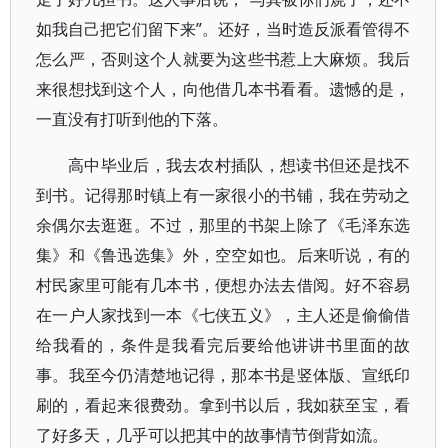
如我自己把它们留下来”。还好，当时造反派看管得不
怎么严，否则这个人就要为这些书惹上大麻烦。我后
来很想找到这个人，向他借几本书看看。遗憾的是，
一直没有打听到他的下落。
高中毕业后，我去农村插队，想读书但还是找不
到书。记得那时镇上有一家很小的书铺，我在劳动之
余偶尔去逛逛。不过，那里的书架上除了《毛泽东选
集》和《鲁迅选集》外，空空如也。后来听说，有的
村民家里可能有几本书，便想办法去借阅。好不容易
在一户人家找到一本《七侠五义》，主人还是偷偷借
给我看的，条件是我看完后要给他讲讲书里面的故
事。我至今仍清楚地记得，那本书是竖体版、宣纸印
刷的，看起来很费劲。拿到书以后，我如获至宝，看
了好多天，几乎可以把其中的故事情节倒背如流。