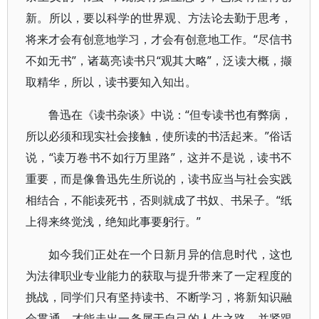
新。所以，要以科学的世界观、方法论去勤于思考，
将来才会有创意地学习，才会有创意地工作。“尽信书
不如无书”，诸葛亮读书只“观其大略”，泛读大概，撷
取精华，所以，读书要知入知出。
鲁迅在《读书杂谈》中说：“但专读书也有弊病，
所以必须和现实社会接触，使所读的书活起来。”俗话
说，“读万卷书不如行万里路”，这并不是说，读书不
重要，而是像鲁迅先生所说的，读书应当与社会实践
相结合，不能读死书，否则就成了书奴、书呆子。“纸
上得来终觉浅，绝知此事要躬行。”
如今我们正处在一个日新月异的信息时代，这也
为法律职业专业能力的获取与提升带来了一定程度的
挑战，同学们只有坚持读书、不断学习，将新知识融
会贯通，才能走出一条属于自己的人生之路，并紧跟