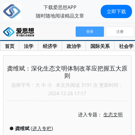
下载爱思想APP
立即下载
随时随地阅读精品文章
登录
注册
首页
法学
经济学
政治学
国际关系
社会学
龚维斌：深化生态文明体制改革应把握五大原
则
选择字号：
大
中
小
本文共阅读 3191 次 更新时间：
2024-12-26 17:17
进入专题：
生态文明
●
龚维斌
(
进入专栏
)