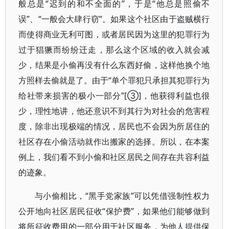
般总是“迟到的和不全面的”，于是“他总是照偷不
误”、“一般会大肆行窃”。如果这个社区由于盗贼横行
而使得商业无利可图，或者居民因为这里的犯罪行为
过于猖獗而纷纷迁走，那么这个区域的收入就会减
少，结果是小偷再没有什么东西好偷，这样他换个地
方照样去偷就是了。由于“单个罪犯只承担其犯罪行为
给社带来损害的极小一部分”[③]，他获得利益也很
少，理性地讲，他还意识不到其行为对社会的危害程
度，除非出现极端的情况，居民也不会因为所居住的
社区存在小偷活动就作出搬家的选择。所以，在本案
例上，我们看不到小偷和社区居民之间存在共容利益
的迹象。
与小偷相比，“黑手党家族”可以凭借强制性权力
公开地向社区居民征收“保护费”，如果他们能够做到
将所征收费用的一部分用于社区服务，为他人提供保