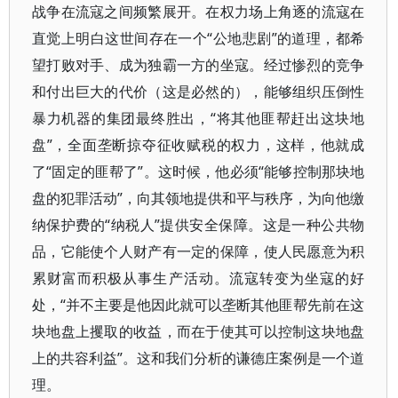
战争在流寇之间频繁展开。在权力场上角逐的流寇在
直觉上明白这世间存在一个“公地悲剧”的道理，都希
望打败对手、成为独霸一方的坐寇。经过惨烈的竞争
和付出巨大的代价（这是必然的），能够组织压倒性
暴力机器的集团最终胜出，“将其他匪帮赶出这块地
盘”，全面垄断掠夺征收赋税的权力，这样，他就成
了“固定的匪帮了”。这时候，他必须“能够控制那块地
盘的犯罪活动”，向其领地提供和平与秩序，为向他缴
纳保护费的“纳税人”提供安全保障。这是一种公共物
品，它能使个人财产有一定的保障，使人民愿意为积
累财富而积极从事生产活动。流寇转变为坐寇的好
处，“并不主要是他因此就可以垄断其他匪帮先前在这
块地盘上攫取的收益，而在于使其可以控制这块地盘
上的共容利益”。这和我们分析的谦德庄案例是一个道
理。