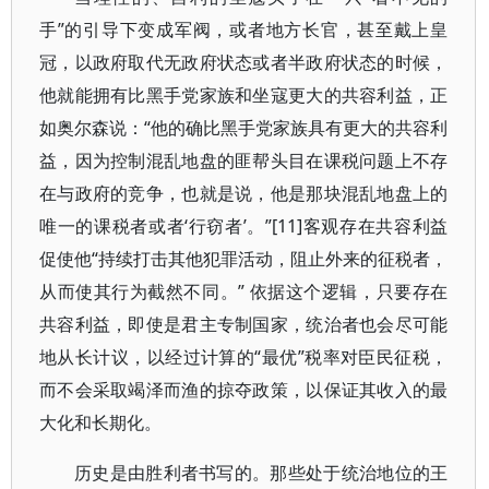
手”的引导下变成军阀，或者地方长官，甚至戴上皇
冠，以政府取代无政府状态或者半政府状态的时候，
他就能拥有比黑手党家族和坐寇更大的共容利益，正
如奥尔森说：“他的确比黑手党家族具有更大的共容利
益，因为控制混乱地盘的匪帮头目在课税问题上不存
在与政府的竞争，也就是说，他是那块混乱地盘上的
唯一的课税者或者‘行窃者’。”[11]客观存在共容利益
促使他“持续打击其他犯罪活动，阻止外来的征税者，
从而使其行为截然不同。” 依据这个逻辑，只要存在
共容利益，即使是君主专制国家，统治者也会尽可能
地从长计议，以经过计算的“最优”税率对臣民征税，
而不会采取竭泽而渔的掠夺政策，以保证其收入的最
大化和长期化。
历史是由胜利者书写的。那些处于统治地位的王