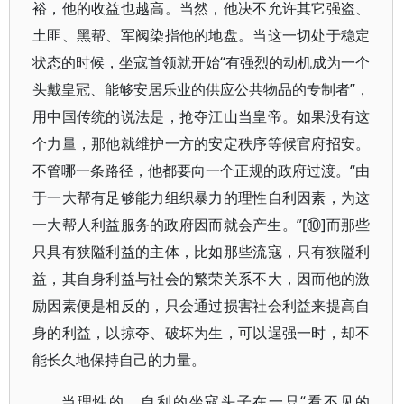
裕，他的收益也越高。当然，他决不允许其它强盗、
土匪、黑帮、军阀染指他的地盘。当这一切处于稳定
状态的时候，坐寇首领就开始“有强烈的动机成为一个
头戴皇冠、能够安居乐业的供应公共物品的专制者”，
用中国传统的说法是，抢夺江山当皇帝。如果没有这
个力量，那他就维护一方的安定秩序等候官府招安。
不管哪一条路径，他都要向一个正规的政府过渡。“由
于一大帮有足够能力组织暴力的理性自利因素，为这
一大帮人利益服务的政府因而就会产生。”[⑩]而那些
只具有狭隘利益的主体，比如那些流寇，只有狭隘利
益，其自身利益与社会的繁荣关系不大，因而他的激
励因素便是相反的，只会通过损害社会利益来提高自
身的利益，以掠夺、破坏为生，可以逞强一时，却不
能长久地保持自己的力量。
当理性的、自利的坐寇头子在一只“看不见的