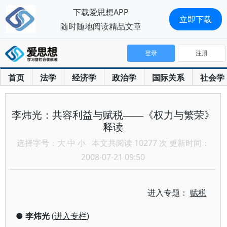
下载爱思想APP
立即下载
随时随地阅读精品文章
登录
注册
首页
法学
经济学
政治学
国际关系
社会学
李炜光：共容利益与赋税——《权力与繁荣》
释读
选择字号：
大
中
小
本文共阅读 10277 次 更新时间：
2008-07-21 09:50
进入专题：
赋税
●
李炜光
(
进入专栏
)