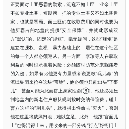
正要面对土匪恶霸的勒索，流寇不如土匪，业余土匪
不如专业土匪，短期捞一把的专业土匪又不如土匪世
家，也就是恶霸。而土匪们在收取费用的同时也要为
他所霸占的地盘内提供“安全保障”，并就此形成双
方“默认”的、固定的“规矩”。毫无疑问，这些“规矩”是
建立在强权、蛮横、暴力基础上的，居住在这个社区
的每一个人都必须遵从。另一方面，李珍等人在获取
利益的同时也承担着风险：必须随时防范外来觊觎者
的入侵，如果有比他更有力量或者说更敢“玩儿命”的
流氓集团来抢夺这块“宝地”，他必须也只能出头“了事
儿”，甚至可能为此而搭上身家性命[⑥]。他还必须压
制地盘内的新老住户服从规则按时交纳保险费，碰上
曹八这样的“刺儿头”，就得拼出性命去“灭火”，否则
他在这里将威风扫地，难以立足。此外，他跟“官面儿
上”也得混得上来，用收来的一部分钱 “打点”好衙门上