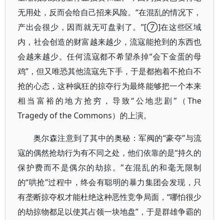
无用处，反而会给自己招来风险。“在混乱的情况下，
产出会很少，因而就无可盘剥了。”[⑦]在这些区域
内，社会创造的财富越来越少，流寇能抢到的东西也
会越来越少。任何流寇都不希望杀掉“会下金蛋的母
鸡”，但又唯恐其他流寇先下手，于是都抱着不抢白不
抢的心态，这种疯狂的掠夺行为最终能够把一个本来
相当富裕的地方抢穷，导致“公地悲剧”（The
Tragedy of the Commons）的上演。
奥尔森注意到了其中的奥秘：军阀的“豪夺”与流
寇的偶然抢劫行为有不同之处，他们依靠的是“持久的
保护费而不是偶尔的劫掠。”在混乱的和毫无限制
的“哄抢”过程中，终会有聪明的暴力集团会发现，只
有垄断掠夺权才能杜绝这种恶性竞争局面，“哪怕很少
的劫掠物都足以使其占领一块地盘”，于是群雄争霸的