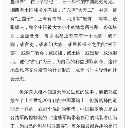
盘秩序”，在上个世纪二、三十年代的中国随处可见。
湘西有土匪和关东马贼，广东有“大天二”，中原一带
有“土围子”，上海有青帮，四川有“袍哥”，等等。放
眼望去，整个中国被大大小小的地盘所分割，条条块
块，层层叠叠。每块地盘上都有有一个地霸：或军
阀，或官吏，或豪门大族，或里长保长之类的“村干
部”，或道门教会，或民团，或土匪，或黑帮，或混混
儿。他们“占山”为王，为自己的利益强取豪夺。这种
地盘秩序充分发育的社会形态，成为当时主导性的社
会形态。
奥尔森大概不知道天津发生过的故事，他把视点
放在了上个世纪20年代的中国军阀上，但所阐释的道
理是一样的。在那个混乱的年代，中国很多地方是由
各路军阀控制着的，“这些军阀带着自己的武装占山为
王，为自己的利益强取豪夺”。奥尔森最感兴趣的是冯