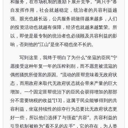
和服务，在市场机制的激励下展开竞争。“两只手”各
自发挥作用，社会就越稳定，统治者的共容利益越
强、眼光也越长远，公共服务就做得越来越多，人们
的投资活动也就越有保障，经济也就越来越繁荣。所
以，即使是最专制的统治者也必须顾及共容利益的影
响，否则他的“江山”是坐不稳也坐不长的。
写到这里，我终于明白了为什么“坐寇的臣民”宁
愿接受这种年复一年的压榨剥削，而不愿意被流寇的
偶然骚扰所侵害的原因。“流动的匪帮意味着无政府状
态，而用政府来取代无政府状态就会带来产量的巨大
增加。一个固定匪帮统治下的臣民会获得增加的那部
分不需要纳税的收益”[13]，这属于民众能够得到的共
容利益，坐寇持续性的掠夺行为总要比无政府状态更
好一些，所以他们选择了与强盗“共容”。共容利益的
引导机制被称为“看不见的左手”，它的存在，为人类