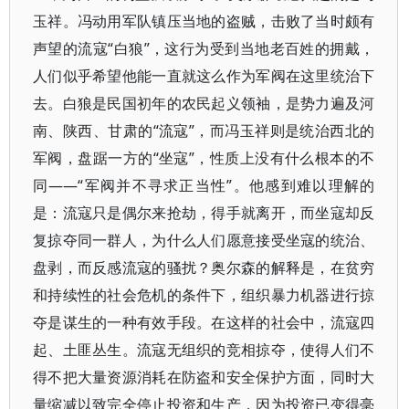
玉祥。冯动用军队镇压当地的盗贼，击败了当时颇有
声望的流寇“白狼”，这行为受到当地老百姓的拥戴，
人们似乎希望他能一直就这么作为军阀在这里统治下
去。白狼是民国初年的农民起义领袖，是势力遍及河
南、陕西、甘肃的“流寇”，而冯玉祥则是统治西北的
军阀，盘踞一方的“坐寇”，性质上没有什么根本的不
同——“军阀并不寻求正当性”。他感到难以理解的
是：流寇只是偶尔来抢劫，得手就离开，而坐寇却反
复掠夺同一群人，为什么人们愿意接受坐寇的统治、
盘剥，而反感流寇的骚扰？奥尔森的解释是，在贫穷
和持续性的社会危机的条件下，组织暴力机器进行掠
夺是谋生的一种有效手段。在这样的社会中，流寇四
起、土匪丛生。流寇无组织的竞相掠夺，使得人们不
得不把大量资源消耗在防盗和安全保护方面，同时大
量缩减以致完全停止投资和生产，因为投资已变得毫