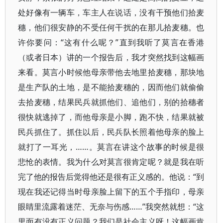
处好像有一辆车，车主人在说话，没有干预他们拾麦
穗，他们很安静的不受任何干扰的在那儿拾麦穗。也
许你要问：“这有什么呢？”直到我听了莫言在香港
（或者日本）讲的一个报告后，我才突然找到这幅画
来看。莫言小时候他母亲带他去地里拾麦穗，那块地
是生产队的土地，是不能拾麦穗的，因而他们就偷偷
去拾麦穗，结果民兵就抓他们、追他们，别的拾穗者
很快就逃掉了，而他母亲是小脚，跑不快，结果就被
民兵抓住了。抓住以后，民兵队长照着他母亲的脸上
就打了一耳光，……。莫言在讲这个故事的时候是很
悲怆的表情。我为什么对莫言很肯定呢？就是我在听
完了他的报告后觉得他还是很有正义感的。他说：“到
现在我还记得当时母亲脸上留下的五个手指印，母亲
眼睛里流露着迷茫、无奈与伤感……”我突然就想：“这
里面有没有正义问题？我们是社会主义呀！这幅画肯