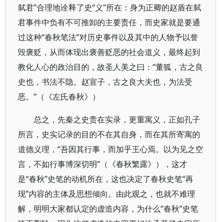
弑君”合理地诠释了史“义”所在：身为正卿的赵盾在弑
君事件中负有不可推卸的主要责任，而史家就是要通
过这种“春秋笔法”对历史事件以及其中的人物予以誉
毁褒贬，从而体现出褒善贬恶的社会道义，最终起到
教化人心的政治目的，故圣人美之曰：“董狐，古之良
史也，书法不隐。赵宣子，古之良大夫也，为法受
恶。”（《左氏春秋》）
总之，先秦之史贵在实录，更重寓义，正如孔子
所言，史实记录的目的不在其自身，而在其所寄寓的
道德义理，“吾因其行事，而加乎王心焉。以为见之空
言，不如行事博深切明”（《春秋繁露》），这才
是“春秋”史笔的动机所在，这也决定了春秋史笔“再
现”内容的主体及思想倾向。由此观之，也就不难理
解，明明大家都认定的虚造内容，为什么“春秋”史笔