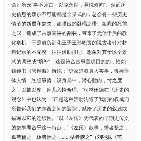
命》所云“事不师古，以克永世，匪说攸闻”。然而历
史信息的载录不可能都是全景式的，总会有一些历史
情节的断层和缺失，如骊姬的卧榻之语、鉏麑的死前
之叹，造成了古事宣讲的割裂，带来了无信于后的教
化危机，于是肩负训化王子王孙职责的说古者针对材
料记录的不完整，往往借助推理、想象对其予以全景
式的调整或“填补”，这是符合古事宣讲目的的，恰如
钱锺书《管锥编》所说：“史家追叙真人实事，每须遥
体人情，悬想事势，设身局中，潜心腔内，忖之度
之，以揣以摩，庶几入情合理。”柯林伍德在《历史的
观念》中也认为：“正是这种活动沟通了我们的权威们
所告诉我们的东西之间的裂隙，赋给了历史的叙述或
描写以它的连续性。”以《左传》为代表的早期史传文
的叙事即合乎这一特点，“《左氏》叙事，纷者整之，
孤者辅之，板者活之，……枯者腴之”（刘熙载《艺