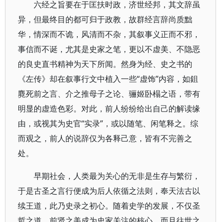
六经之旨要在于匡扶时政，济世经邦，其文辞虽
异，但最终目的都可归于政教，故群经言辞尚质黜
华，情深而不诡，风清而不杂，其叙事义正而不邪，
事信而不诞，尤其是史家之笔，更以不虚美、不隐恶
的良史直书精神为天下所闻。然身为经、史之书的
《左传》却在叙事行文中植入一些“虚饰”内容，如鉏
麑死前之言、介之推母子之论、骊姬卧榻之语，带有
明显的虚造色彩。对此，前人纷纷给出自己的解读缘
由，或视其为史官“实录”，或以随笔、闲笔释之。综
而观之，前人的说辞仅为各释己意，皆有不完善之
处。
早期社会，人类最为关心的无非是生存与繁衍，
于是古圣之言行便成为后人依循之法则，奉天法古以
续王道，此乃史录之初心。随着史学的发展，不仅圣
哲之道、前贤之美成为史家关注的核心，而且往世之