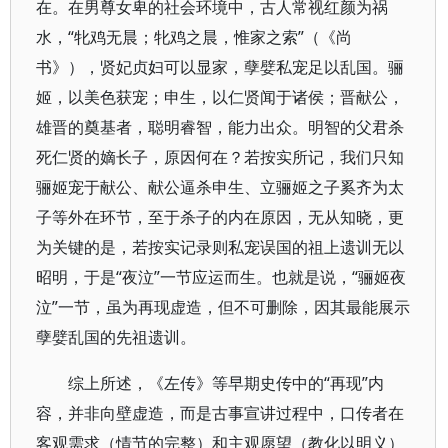
在。在男尊女卑的社会环境中，古人常视红颜为祸
水，“牝鸡无晨；牝鸡之晨，惟家之索”（《尚
书》），贤妃贞妇可以显家，孽嬖私宠足以乱国。骊
姬，以美色获宠；申生，以仁贤闻于诸侯；晋献公，
雄晋的奠基者，聪明睿智，能力出众。明智的父君杀
死仁贤的嫡长子，原因何在？若按实所记，我们只知
骊姬宠于献公、献公逼杀申生、立骊姬之子奚齐为太
子等外在环节，至于杀子的内在原因，无从知晓，更
为关键的是，若按实记录则私宠误国的祖上遗训无以
昭明，于是“夜泣”一节应运而生。也就是说，“骊姬夜
泣”一节，虽为再现虚造，但不可删除，因其最能展示
孽嬖乱国的先祖遗训。
综上所述，《左传》等早期史传中的“再现”内
容，并非向壁虚造，而是古事宣讲过程中，口传者在
客观需求（情节的完整）和主观愿望（教化以明义）