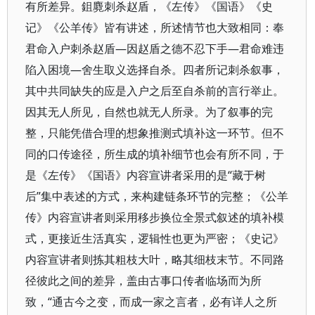
有所差异。鉏麑刺杀赵盾，《左传》《国语》《史
记》《公羊传》皆有讲述，所述情节也大致相同：奉
君命入户刺杀赵盾—因赵盾之德不忍下手—君命难违
陷入困境—舍生取义选择自杀。四者所记刺杀叙事，
其中共同缺失的应是入户之后至自杀前的言行举止。
因其无人所见，自然也就无人所录。为了叙事的完
整，只能凭借合理的想象推测式填补这一环节。但不
同的口传途径，所生成的填补细节也会有所不同，于
是《左传》《国语》内容宣讲者采用的是“藏于树
后”集中表述的方式，来构建链条环节的完整；《公羊
传》内容宣讲者则采用移步换位全景式叙述的填补模
式，更接近生活真实，逻辑性也更为严密；《史记》
内容宣讲者则拣其粗枝大叶，略其细枝末节。不同路
径彼此之间的差异，盖由古事口传者临场而为所
致，“通古今之变，而成一家之言者，必有详人之所