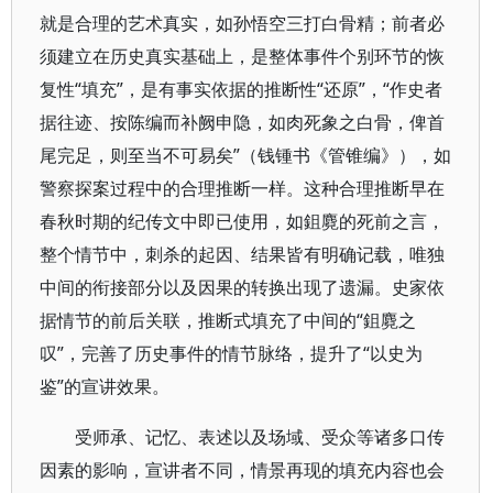
就是合理的艺术真实，如孙悟空三打白骨精；前者必
须建立在历史真实基础上，是整体事件个别环节的恢
复性“填充”，是有事实依据的推断性“还原”，“作史者
据往迹、按陈编而补阙申隐，如肉死象之白骨，俾首
尾完足，则至当不可易矣”（钱锺书《管锥编》），如
警察探案过程中的合理推断一样。这种合理推断早在
春秋时期的纪传文中即已使用，如鉏麑的死前之言，
整个情节中，刺杀的起因、结果皆有明确记载，唯独
中间的衔接部分以及因果的转换出现了遗漏。史家依
据情节的前后关联，推断式填充了中间的“鉏麑之
叹”，完善了历史事件的情节脉络，提升了“以史为
鉴”的宣讲效果。
受师承、记忆、表述以及场域、受众等诸多口传
因素的影响，宣讲者不同，情景再现的填充内容也会