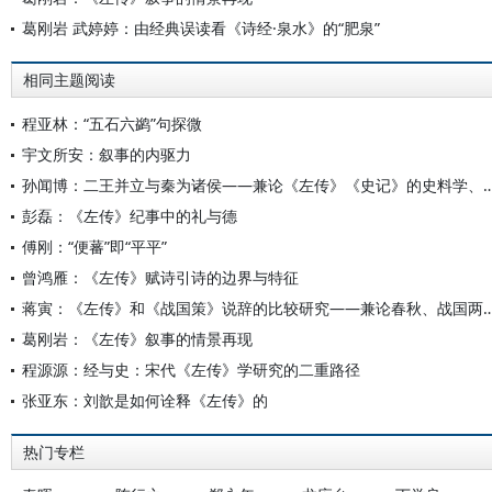
葛刚岩 武婷婷：由经典误读看《诗经·泉水》的“肥泉”
相同主题阅读
程亚林：“五石六鹢”句探微
宇文所安：叙事的内驱力
孙闻博：二王并立与秦为诸侯——兼论《左传》《史记》的史料学
彭磊：《左传》纪事中的礼与德
傅刚：“便蕃”即“平平”
曾鸿雁：《左传》赋诗引诗的边界与特征
蒋寅：《左传》和《战国策》说辞的比较研究——兼论春秋、
葛刚岩：《左传》叙事的情景再现
程源源：经与史：宋代《左传》学研究的二重路径
张亚东：刘歆是如何诠释《左传》的
热门专栏