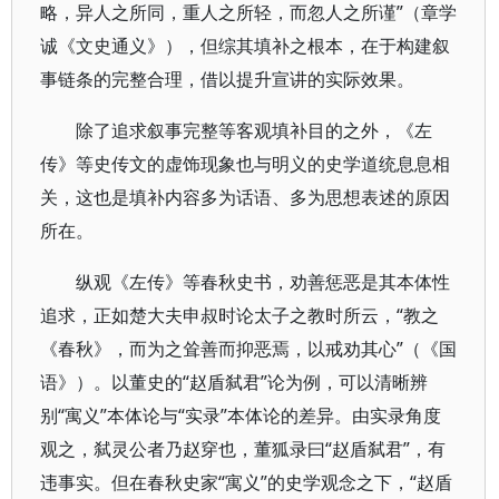
略，异人之所同，重人之所轻，而忽人之所谨”（章学
诚《文史通义》），但综其填补之根本，在于构建叙
事链条的完整合理，借以提升宣讲的实际效果。
除了追求叙事完整等客观填补目的之外，《左
传》等史传文的虚饰现象也与明义的史学道统息息相
关，这也是填补内容多为话语、多为思想表述的原因
所在。
纵观《左传》等春秋史书，劝善惩恶是其本体性
追求，正如楚大夫申叔时论太子之教时所云，“教之
《春秋》，而为之耸善而抑恶焉，以戒劝其心”（《国
语》）。以董史的“赵盾弑君”论为例，可以清晰辨
别“寓义”本体论与“实录”本体论的差异。由实录角度
观之，弑灵公者乃赵穿也，董狐录曰“赵盾弑君”，有
违事实。但在春秋史家“寓义”的史学观念之下，“赵盾