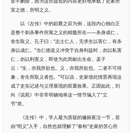
皆不删除，因为这些虚造的内容更好地承载了史家所
宣之德，所明之义。
以《左传》中的鉏麑之叹为例，这段内心独白正
是整个刺杀事件所寓之义的精髓所在——杀身成仁，
舍生取义。孔子曰：“志士仁人，无求生以害仁，有杀
身以成仁。”当仁德道义冲突于自身利益时，勿以私害
仁，勿以利害义，即使为此而献出生命。孟子
云：“生，亦我所欲也。义，亦我所欲也。二者不可得
兼，舍生而取义者也。”可以说，史家借此情景再现达
成了史实记述与义理展现的双重效果。正因如此，刘
向《说苑》中非常明确地将这一情节编入了“立
节”类。
《左传》中，学人最为质疑的骊姬夜泣一节，若
由“明义”入手，自然也就理解了“春秋”史家的苦心所