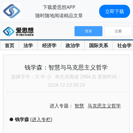
下载爱思想APP
立即下载
随时随地阅读精品文章
登录
注册
首页
法学
经济学
政治学
国际关系
社会学
钱学森：智慧与马克思主义哲学
选择字号：
大
中
小
本文共阅读 2984 次 更新时间：
2024-12-23 00:29
进入专题：
智慧
马克思主义哲学
●
钱学森
(
进入专栏
)