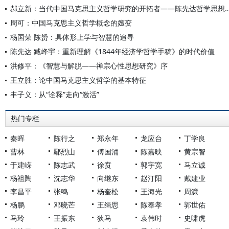
郝立新：当代中国马克思主义哲学研究的开拓者——
周可：中国马克思主义哲学概念的嬗变
杨国荣 陈赟：具体形上学与智慧的追寻
陈先达 臧峰宇：重新理解《1844年经济学哲学手稿》的时代价值
洪修平：《智慧与解脱——禅宗心性思想研究》序
王立胜：论中国马克思主义哲学的基本特征
丰子义：从“诠释”走向“激活”
热门专栏
秦晖
陈行之
郑永年
龙应台
丁学良
曹林
鄢烈山
傅国涌
陈嘉映
黄宗智
于建嵘
陈志武
徐贲
郭宇宽
马立诚
杨祖陶
沈志华
向继东
赵汀阳
戴建业
李昌平
张鸣
杨奎松
王海光
周濂
杨鹏
邓晓芒
王缉思
陈奉孝
郭世佑
马玲
王振东
狄马
袁伟时
史啸虎