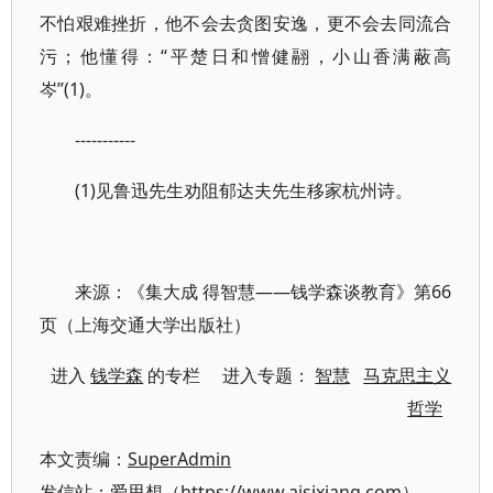
不怕艰难挫折，他不会去贪图安逸，更不会去同流合
污；他懂得：“平楚日和憎健翮，小山香满蔽高
岑”(1)。
-----------
(1)见鲁迅先生劝阻郁达夫先生移家杭州诗。
来源：《集大成 得智慧——钱学森谈教育》第66
页（上海交通大学出版社）
进入
钱学森
的专栏 进入专题：
智慧
马克思主义
哲学
本文责编：
SuperAdmin
发信站：爱思想（https://www.aisixiang.com）