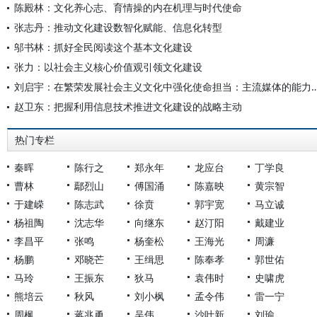
陈殿林：文化养心志、育情操的内在机理与时代使命
张志丹：推动文化建设数智化赋能、信息化转型
邬书林：抓好全民阅读这个基本文化建设
张力：以社会主义核心价值观引领文化建设
刘启宇：在繁荣发展社会主义文化中强化使命担当：主流媒
赵卫东：把握利用信息技术推进文化建设的战略主动
热门专栏
秦晖
陈行之
郑永年
龙应台
丁学良
曹林
鄢烈山
傅国涌
陈嘉映
黄宗智
于建嵘
陈志武
徐贲
郭宇宽
马立诚
杨祖陶
沈志华
向继东
赵汀阳
戴建业
李昌平
张鸣
杨奎松
王海光
周濂
杨鹏
邓晓芒
王缉思
陈奉孝
郭世佑
马玲
王振东
狄马
袁伟时
史啸虎
熊培云
秋风
刘小枫
孟令伟
雷一宁
周枫
蒋兆勇
吴伟
沙叶新
刘瑜