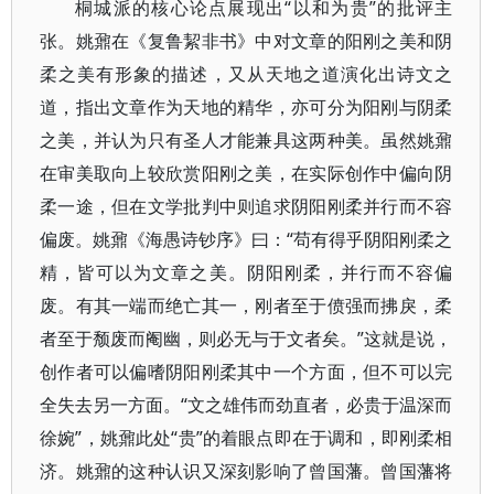
桐城派的核心论点展现出“以和为贵”的批评主
张。姚鼐在《复鲁絜非书》中对文章的阳刚之美和阴
柔之美有形象的描述，又从天地之道演化出诗文之
道，指出文章作为天地的精华，亦可分为阳刚与阴柔
之美，并认为只有圣人才能兼具这两种美。虽然姚鼐
在审美取向上较欣赏阳刚之美，在实际创作中偏向阴
柔一途，但在文学批判中则追求阴阳刚柔并行而不容
偏废。姚鼐《海愚诗钞序》曰：“苟有得乎阴阳刚柔之
精，皆可以为文章之美。阴阳刚柔，并行而不容偏
废。有其一端而绝亡其一，刚者至于偾强而拂戾，柔
者至于颓废而阉幽，则必无与于文者矣。”这就是说，
创作者可以偏嗜阴阳刚柔其中一个方面，但不可以完
全失去另一方面。“文之雄伟而劲直者，必贵于温深而
徐婉”，姚鼐此处“贵”的着眼点即在于调和，即刚柔相
济。姚鼐的这种认识又深刻影响了曾国藩。曾国藩将