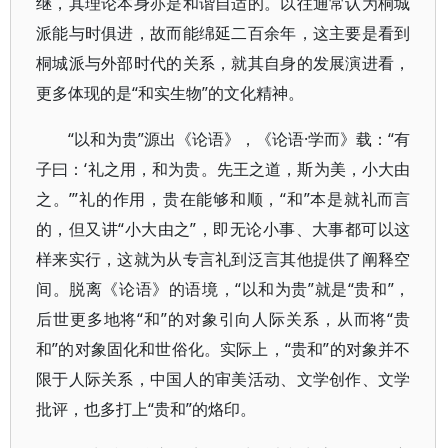
继，其理论本身亦是和谐自适的。以往通常认为桐城
派能与时俱进，故而能绵延二百余年，这主要是看到
桐城派与外部时代的关系，就其自身的发展演进看，
更多体现的是“和实生物”的文化精神。
“以和为贵”源出《论语》，《论语·学而》载：“有
子曰：‘礼之用，和为贵。先王之道，斯为美，小大由
之。’”礼的作用，贵在能够和顺，“和”本是就礼而言
的，但又讲“小大由之”，即无论小事、大事都可以这
样来实行，这就为从专言礼到泛言其他提供了阐释空
间。脱离《论语》的语境，“以和为贵”就是“贵和”，
后世更多地将“和”的对象引向人际关系，从而将“贵
和”的对象固化和世俗化。实际上，“贵和”的对象并不
限于人际关系，中国人的审美活动、文学创作、文学
批评，也多打上“贵和”的烙印。