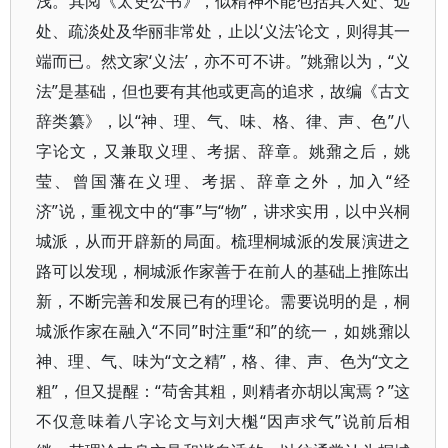
浅。其阅《太史公书》，似精神不能包括其大处、远
处、疏淡处及华丽非常处，止以‘义法’论文，则得其一
端而已。然文家‘义法’，亦不可不讲。”姚鼐以为，“义
法”是基础，但也要有其他或更高的追求，故编《古文
辞类纂》，以“神、理、气、味、格、律、声、色”八
字论文，又兼取义理、考据、辞章。姚鼐之后，姚
莹、曾国藩在义理、考据、辞章之外，加入“经
济”说，重视文中的“事”与“物”，讲求实用，以中兴桐
城派，从而开辟新的局面。梳理桐城派的发展演进之
路可以发现，桐城派作家善于在前人的基础上推陈出
新，不断完善和发展已有的理论。需要说明的是，桐
城派作家在融入“不同”时注重“和”的统一，如姚鼐以
神、理、气、味为“文之精”，格、律、声、色为“文之
粗”，但又提醒：“苟舍其粗，则精者亦胡以寓焉？”这
不仅意味着八字论文与刘大櫆“因声求气”说前后相