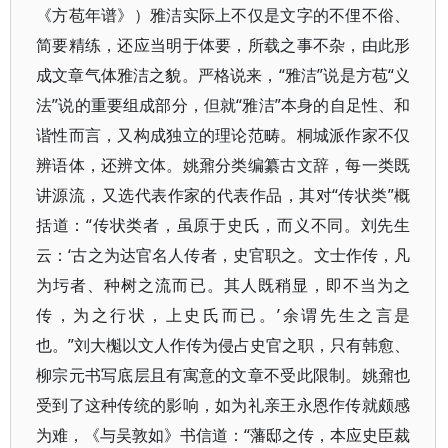
《方苞年谱》）雅洁实际上不仅是文字的不俚不俗、
简要精练，还应当明于体要，所载之事不杂，由此形
成文章气体雅洁之貌。严格说来，“雅洁”说是方苞“义
法”说的重要组成部分，但就“雅洁”本身的自足性、和
谐性而言，又构成独立的理论范畴。桐城派作家不仅
辨语体，还辨文体。姚鼐分类编纂古文辞，每一类既
讲源流，又选代表作家的代表作品，其对“传状类”概
括道：“传状类者，虽原于史氏，而义不同。刘先生
云：‘古之为达官名人传者，史官职之。文士作传，凡
为圬者、种树之流而已。其人既稍显，即不当为之
传，为之行状，上史氏而已。’余谓先生之言是
也。”刘大櫆以文人作传为侵占史官之职，只有韩愈、
柳宗元书写底层且有寓意的文章不受此限制。姚鼐也
受到了这种传统的影响，如为礼亲王永恩作传就颇感
为难，《与吴敦如》书信道：“藩邸之传，本应史臣裁