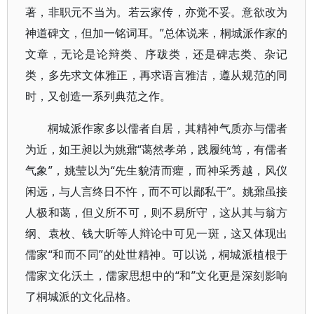
著，非职元不当为。若云家传，亦觉不妥。意欲改为
神道碑文，但加一铭词耳。”总体说来，桐城派作家的
文章，无论是论辩类、序跋类，还是碑志类、杂记
类，多先求文体雅正，再求语言雅洁，遵从规范的同
时，又创造一系列典范之作。
桐城派作家多以儒者自居，其精神气质亦与儒者
为近，如王昶以为姚鼐“蔼然孝弟，践履纯笃，有儒者
气象”，姚莹以为“先生貌清而癯，而神采秀越，风仪
闲远，与人言终日不忤，而不可以鄙私干”。姚鼐虽接
人极和蔼，但义所不可，则不易所守，这从其与翁方
纲、袁枚、钱大昕等人辩论中可见一斑，这又体现出
儒家“和而不同”的处世精神。可以说，桐城派植根于
儒家文化沃土，儒家思想中的“和”文化更是深刻影响
了桐城派的文化品格。