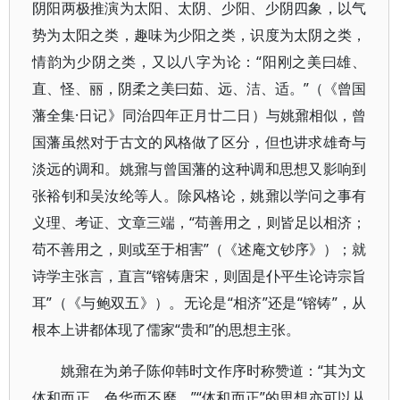
阴阳两极推演为太阳、太阴、少阳、少阴四象，以气
势为太阳之类，趣味为少阳之类，识度为太阴之类，
情韵为少阴之类，又以八字为论：“阳刚之美曰雄、
直、怪、丽，阴柔之美曰茹、远、洁、适。”（《曾国
藩全集·日记》同治四年正月廿二日）与姚鼐相似，曾
国藩虽然对于古文的风格做了区分，但也讲求雄奇与
淡远的调和。姚鼐与曾国藩的这种调和思想又影响到
张裕钊和吴汝纶等人。除风格论，姚鼐以学问之事有
义理、考证、文章三端，“苟善用之，则皆足以相济；
苟不善用之，则或至于相害”（《述庵文钞序》）；就
诗学主张言，直言“镕铸唐宋，则固是仆平生论诗宗旨
耳”（《与鲍双五》）。无论是“相济”还是“镕铸”，从
根本上讲都体现了儒家“贵和”的思想主张。
姚鼐在为弟子陈仰韩时文作序时称赞道：“其为文
体和而正，色华而不靡。”“体和而正”的思想亦可以从