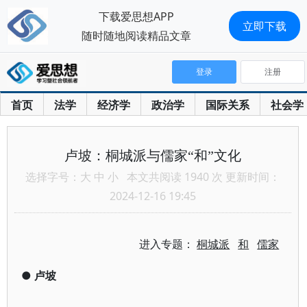
下载爱思想APP
立即下载
随时随地阅读精品文章
登录
注册
首页
法学
经济学
政治学
国际关系
社会学
卢坡：桐城派与儒家“和”文化
选择字号：
大
中
小
本文共阅读 1940 次 更新时间：
2024-12-16 19:45
进入专题：
桐城派
和
儒家
●
卢坡