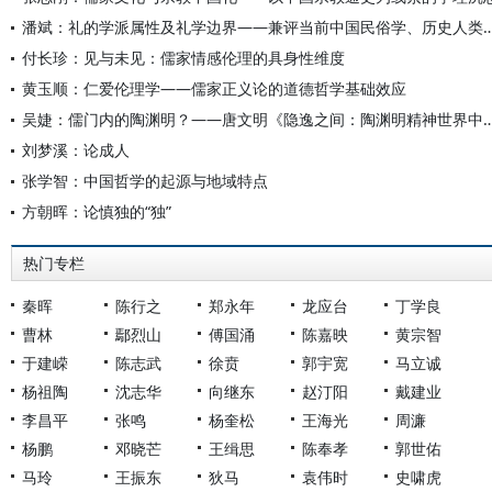
潘斌：礼的学派属性及礼学边界——兼评当前中国民俗学、
付长珍：见与未见：儒家情感伦理的具身性维度
黄玉顺：仁爱伦理学——儒家正义论的道德哲学基础效应
吴婕：儒门内的陶渊明？——唐文明《隐逸之间：陶渊明精神世界中
刘梦溪：论成人
张学智：中国哲学的起源与地域特点
方朝晖：论慎独的“独”
热门专栏
秦晖
陈行之
郑永年
龙应台
丁学良
曹林
鄢烈山
傅国涌
陈嘉映
黄宗智
于建嵘
陈志武
徐贲
郭宇宽
马立诚
杨祖陶
沈志华
向继东
赵汀阳
戴建业
李昌平
张鸣
杨奎松
王海光
周濂
杨鹏
邓晓芒
王缉思
陈奉孝
郭世佑
马玲
王振东
狄马
袁伟时
史啸虎