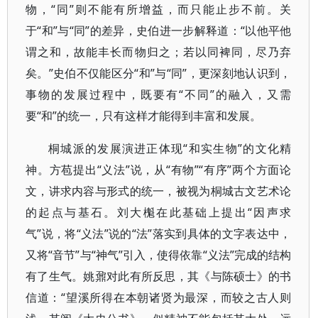
物，“同”则不能有所增益，而只能止步不前。关
于“和”与“同”的差异，史伯进一步解释道：“以他平他
谓之和，故能丰长而物归之；若以同裨同，尽乃弃
矣。”史伯不仅能区分“和”与“同”，更深刻地认识到，
事物的发展过程中，既要有“不同”的融入，又需
要“和”的统一，只有这样才能得到丰富和发展。
桐城派的发展演进正体现“和实生物”的文化精
神。方苞提出“义法”说，从“有物”“有序”两个方面论
文，讲求内容与形式的统一，被视为桐城古文艺术论
的起点与基石。刘大櫆在此基础上提出“因声求
气”说，将“义法”说的“法”落实到具体的文字表达中，
又将“音节”与“神气”引入，使得依靠“义法”完成的结构
有了生气。姚鼐对此有所反思，其《与陈硕士》的书
信道：“望溪所得在本朝诸贤为最深，而较之古人则