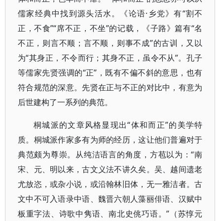
儒家经典中找到源头活水。《论语·乡党》有“割不
正，不食”“席不正，不坐”的记载，《子路》篇有“名
不正，则言不顺；言不顺，则事不成”的古训，又以
为“其身正，不令而行；其身不正，虽令不从”。孔子
等儒家先贤强调的“正”，既有不偏不斜的意思，也有
符合规范的深意。先贤在正与不正的对比中，有意为
后世建构了一系列的典范。
桐城派的文章风格显现出“体和而正”的美学特
质。桐城派作家多有为师的经历，这让他们普遍对于
典范颇为尊崇。从纯洁语言的角度，方苞以为：“南
宋、元、明以来，古文义法不讲久矣。吴、越间遗老
尤放恣，或杂小说，或沿翰林旧体，无一雅洁者。古
文中不可入语录中语、魏晋六朝人藻丽俳语、汉赋中
板重字法、诗歌中隽语、南北史佻巧语。”（苏惇元