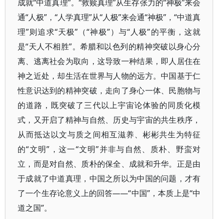
成就“中道真理”。“救赎真理”从生存张力的“神极”来会
通“人极”，“人学真理”从“人极”来会通“神极”，“中道真
理”则追求“天极”（“神极”）与“人极”的平衡，这就
是“天人不相胜”。希腊和以色列的精神突破以身心分
离、逃离社会为取向，这导致一种结果，即人居住在
神之近处，却生活在世界与人物的远方。中国基于仁
性意识达到的精神突破，走向了身心一体、民胞物与
的道路，既突破了三代以上宇宙论体验的同质化模
式，又开启了精神与自然、历史与宇宙的共生秩序，
从而抵达以文与质之间相互滋养、彬彬共生为特征
的“文明”，这一“文明”并非与自然、质朴、野蛮对
立，而是对自然、质朴的保全、成就和升华。正是由
于成就了中道真理，中国之所以为中国的问题，才有
了一个生存论意义上的回答——“中国”，本质上是“中
道之国”。