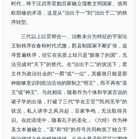
时代，终于汉武帝罢黜百家确立儒教文明国家。借用
欧阳修的术语，这是从“治出于一”到“治出于二”的秩
序转型。
三代以上以官师合一、治教未分为特征的宇宙论
王制秩序在春秋时代式微，郡县制国家不断扩张，追
寻普遍秩序，但它在实质上却只是“膨胀了的国”，无
法完成对“天下”的替代。在“治出于二”的状况下，君
主作为政治社会的“一爵”或“一位”，其极致只能是那
种能够意识到统治活动的限制之“明王”，而不再有“圣
王”或“神王”。与此相应，随着作为个体和学派言说的
诸子学的出场，打破了三代“学在王官”“民间无学”的
状况，私人讲学之风兴起，百家争鸣，无法取得共
识。在此语境中，随着孔子的圣化，《六经》作为神
圣文本被确立，“圣”和“经”的符号共同构筑了独立于
统治领域之外的精神场域，从此士君子阶层可以围绕