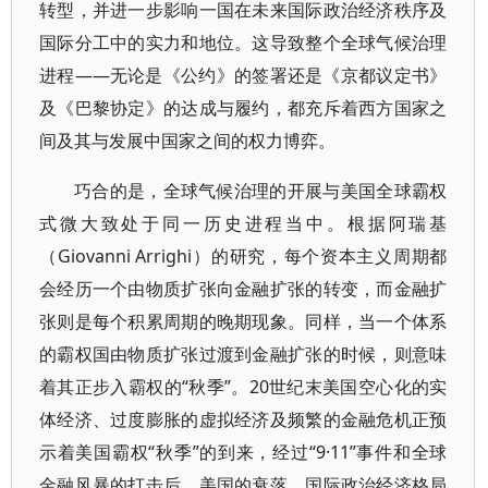
转型，并进一步影响一国在未来国际政治经济秩序及
国际分工中的实力和地位。这导致整个全球气候治理
进程——无论是《公约》的签署还是《京都议定书》
及《巴黎协定》的达成与履约，都充斥着西方国家之
间及其与发展中国家之间的权力博弈。
巧合的是，全球气候治理的开展与美国全球霸权
式微大致处于同一历史进程当中。根据阿瑞基
（Giovanni Arrighi）的研究，每个资本主义周期都
会经历一个由物质扩张向金融扩张的转变，而金融扩
张则是每个积累周期的晚期现象。同样，当一个体系
的霸权国由物质扩张过渡到金融扩张的时候，则意味
着其正步入霸权的“秋季”。20世纪末美国空心化的实
体经济、过度膨胀的虚拟经济及频繁的金融危机正预
示着美国霸权“秋季”的到来，经过“9·11”事件和全球
金融风暴的打击后，美国的衰落、国际政治经济格局