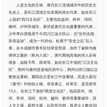
人是文化的主体。唐代长江流域城市中的历史文
化名人，是长江流域文化发展的杰出代表。如在长江
上游的“四川文化区”，主要包括益州、梓州、绵州、
阆州、泸州等城市。唐诗是唐代文化最重要的代表，
少年李白曾隐居于今四川江油大匡山，后“仗剑去国，
辞亲远游”，成为一代诗仙。杜甫于“安史之乱”后入
蜀，在今成都市青羊区结草堂而居，创作了被称为格
律诗之最的《秋兴八首》。唐代蜀地其他的诗人还有
很多，如陈子昂、薛涛等。如在长江中游的“江汉文化
区”，荆州与襄州是该地区的中心，荆州治所江陵以文
教发达著称。襄阳自古是长江中游重镇，其进入新旧
《唐书》列传的人物，有张柬之、杜审言、孟浩然等
13人。在长江下游的“两浙文化区”，包括苏州、湖
州、常州、润州、杭州、越州、婺州等重要城市，其
人文之盛，蔚然大观，以苏州为例，其进士人数在50