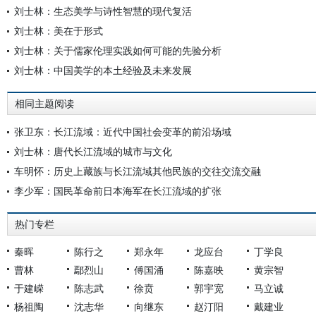
刘士林：生态美学与诗性智慧的现代复活
刘士林：美在于形式
刘士林：关于儒家伦理实践如何可能的先验分析
刘士林：中国美学的本土经验及未来发展
相同主题阅读
张卫东：长江流域：近代中国社会变革的前沿场域
刘士林：唐代长江流域的城市与文化
车明怀：历史上藏族与长江流域其他民族的交往交流交融
李少军：国民革命前日本海军在长江流域的扩张
热门专栏
秦晖
陈行之
郑永年
龙应台
丁学良
曹林
鄢烈山
傅国涌
陈嘉映
黄宗智
于建嵘
陈志武
徐贲
郭宇宽
马立诚
杨祖陶
沈志华
向继东
赵汀阳
戴建业