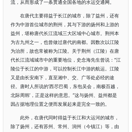
流，从而形成了一条贯通全国各地的水运交通网。
在唐代主要得益于长江的城市，除了益州，还有
作为中游首位城市的荆州，其与下游的扬州和上游的
益州，堪称唐代长江流域三大区域中心城市。荆州本
为古九州之一，也曾做过唐代的南都。因数次以江陵
为治所，故也常被称为江陵。关于荆州（江陵）在唐
代长江流域城市中的重要地位，史念海先生曾说：“江
陵位于长江的中游，可以控制长江中游的航运。江陵
又是由长安南下，直至湘中、交、广等处必经的途
径。唐时人所说的‘西尽巴蜀，东包吴会，南极百越，
北际周韩’，正是这样的意思。”这与扬州、益州都是
因占据地理位置之便而发展起来是完全一致的。
此外，在唐代同时得益于长江和大运河的城市，
除了扬州，还有苏州、常州、润州（今镇江）等，由