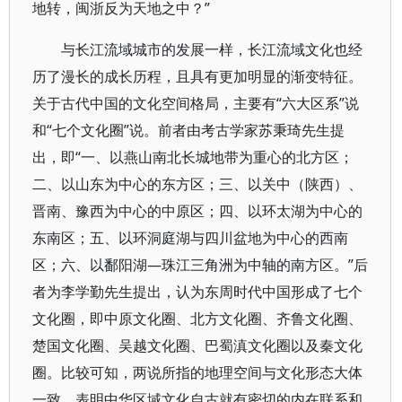
地转，闽浙反为天地之中？”
与长江流域城市的发展一样，长江流域文化也经
历了漫长的成长历程，且具有更加明显的渐变特征。
关于古代中国的文化空间格局，主要有“六大区系”说
和“七个文化圈”说。前者由考古学家苏秉琦先生提
出，即“一、以燕山南北长城地带为重心的北方区；
二、以山东为中心的东方区；三、以关中（陕西）、
晋南、豫西为中心的中原区；四、以环太湖为中心的
东南区；五、以环洞庭湖与四川盆地为中心的西南
区；六、以鄱阳湖—珠江三角洲为中轴的南方区。”后
者为李学勤先生提出，认为东周时代中国形成了七个
文化圈，即中原文化圈、北方文化圈、齐鲁文化圈、
楚国文化圈、吴越文化圈、巴蜀滇文化圈以及秦文化
圈。比较可知，两说所指的地理空间与文化形态大体
一致，表明中华区域文化自古就有密切的内在联系和