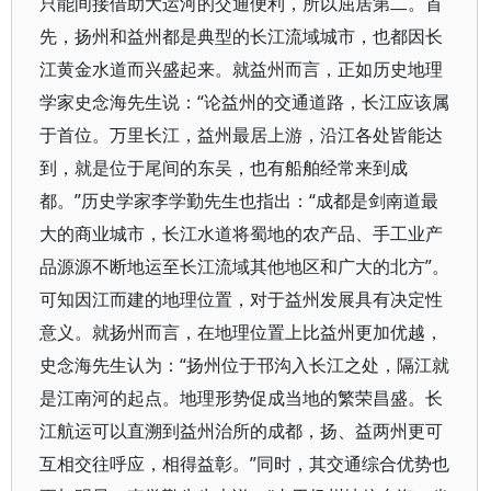
只能间接借助大运河的交通便利，所以屈居第二。首
先，扬州和益州都是典型的长江流域城市，也都因长
江黄金水道而兴盛起来。就益州而言，正如历史地理
学家史念海先生说：“论益州的交通道路，长江应该属
于首位。万里长江，益州最居上游，沿江各处皆能达
到，就是位于尾间的东吴，也有船舶经常来到成
都。”历史学家李学勤先生也指出：“成都是剑南道最
大的商业城市，长江水道将蜀地的农产品、手工业产
品源源不断地运至长江流域其他地区和广大的北方”。
可知因江而建的地理位置，对于益州发展具有决定性
意义。就扬州而言，在地理位置上比益州更加优越，
史念海先生认为：“扬州位于邗沟入长江之处，隔江就
是江南河的起点。地理形势促成当地的繁荣昌盛。长
江航运可以直溯到益州治所的成都，扬、益两州更可
互相交往呼应，相得益彰。”同时，其交通综合优势也