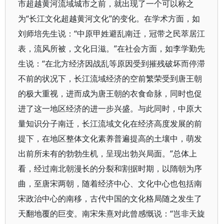
市超越黄河流域城市之前，就出现了一个可以称之
为“长江文化超越黄河文化”的变化。在学术方面，如
刘师培先生说：“中原甲姓避乱南迁，冠带之民萃居江
表，流风所被，文化日滋。”在社会方面，如李学勤先
生说：“在北方经济因战乱等原因受到摧残破坏而停滞
不前的状况下，长江流域经济的空前繁荣受到唐王朝
的极大重视，进而成为唐王朝的衣食命脉，同时也促
进了这一地区经济的进一步兴盛。与此同时，中原大
量知识分子南迁，长江流域文化在经济高度发展的前
提下，在地区整体文化素养普遍提高的土壤中，萌发
出前所未有的勃勃生机，呈现出勃兴局面。”总体上
看，经过南北朝漫长的分裂和割据时期，以隋朝为序
曲，至唐宋两朝，随着经济中心、文化中心也包括南
宋政治中心的南移，古代中国的文化格局随之发生了
天翻地覆的巨变。南宋朱熹对此曾感慨说：“岂非天旋