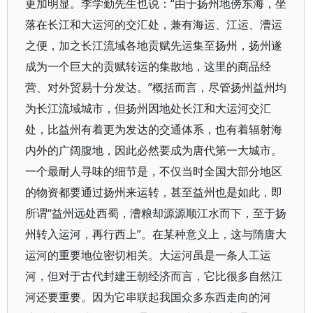
更加明显。李学勤先生也说：“由于扬州地傍东海，坐
落在长江和大运河的交汇处，兼有海运、江运、漕运
之便，加之长江流域各地贡赋先运集至扬州，扬州遂
成为一个巨大的贡赋转运的集散地，这里的商品经
营、对外贸易十分发达。”概括而言，尽管扬州益州均
为长江流域城市，但扬州因地处长江和大运河交汇
处，比益州有着更为发达的交通体系，也有着辐射海
内外的广阔腹地，因此必然要成为唐代第一大城市。
一个最耐人寻味的细节是，不仅当时全国大部分地区
的物资都要通过扬州来运转，甚至益州也是如此，即
所谓“益州远处西蜀，漕粮却源源顺江水而下，至于扬
州转入运河，再行西上”。在某种意义上，这与隋唐大
运河的重要地位密切相关。大运河虽是一条人工运
河，但对于古代封建王朝经济而言，它比很多自然江
河还要重要。因为它串联起我国众多东西走向的河