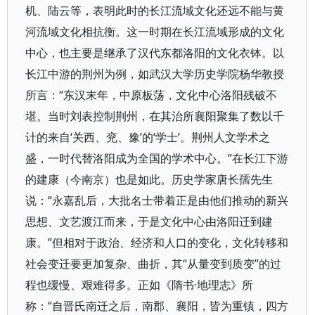
机、陆云等，表明此时的长江流域文化还远不能与黄
河流域文化相抗衡。这一时期在长江流域形成的文化
中心，也主要是继承了汉代东都洛阳的文化衣钵。以
长江中游的荆州为例，如武汉大学历史学院杨华教授
所言：“东汉末年，中原板荡，文化中心洛阳残破不
堪。当时刘表控制荆州，在其治所襄阳聚集了数以千
计的来自‘关西、兖、豫’的‘学士’。荆州人文学术之
盛，一时代替洛阳成为全国的学术中心。”在长江下游
的建康（今南京）也是如此。历史学家唐长孺先生
说：“永嘉乱后，大批名士带着正是由他们推动的新兴
思想、文艺渡江而来，于是文化中心由洛阳迁到建
康。”但相对于政治、经济和人口的变化，文化转移和
社会变迁要更加复杂、曲折，其“从量变到质变”的过
程也缓慢、艰难得多。正如《隋书·地理志》所
称：“自晋氏南迁之后，南郡、襄阳，皆为重镇，四方