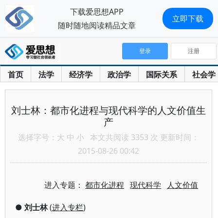
下载爱思想APP
立即下载
随时随地阅读精品文章
登录
注册
首页
法学
经济学
政治学
国际关系
社会学
刘士林：都市化进程与现代科学的人文价值生
产
选择字号：
大
中
小
本文共阅读 3353 次 更新时间：
2015-08-26 00:42
进入专题：
都市化进程
现代科学
人文价值
●
刘士林
(
进入专栏
)