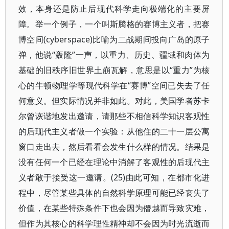
效，本身还是防止后现代科学走向极端化的主要屏
障。举一个例子，一个叫斯腾格的赛博主义者，把赛
博空间(cyberspace)比喻为二战期间投向广岛的原子
弹，他说“轰隆”一声，以重力、历史、疆域和肉体为
基础的旧秩序旧世界土崩瓦解，意思是以“重力”为核
心的牛顿物理学等现代科学在“赛博”空间已失去了任
何意义。但实际情况并非如此。对此，美国学者苏卡
尔曾诙谐地发出邀请，请那些不相信科学知识客观性
的后现代主义者做一个实验：从他住的二十一层公寓
窗口走出去，然后看看会发生什么样的情况。结果是
没有任何一个已经在理论中消解了客观性的后现代主
义者敢于接受这一邀请。(25)由此可知，在都市化进
程中，尽管某些具体的自然科学原理可能已经丧失了
价值，在某些特殊条件下也会因为僭越而导致灾难，
但作为其核心的科学理性精神却不会因为时光流逝而